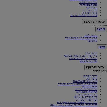
יתרונות רכב חשמלי
מכוניות משפחתיות
מכוניות מיני
רכבים מסחריים
מוניות היברידיות
צריכת הדלק של רכבי טויוטה
אפשרויות רכישה
אפשרויות רכישה
ליסינג
מחשבון ליסינג
ליסינג תפעולי פרטי לעסקים קטנים
יצירת קשר
מימון
מחשבון מימון
טרייד אין – האם זה באמת משתלם?
מסלולי מימון מותאמים אישית
Mobility EesyWay
שירות ותחזוקה
שירות ותחזוקה
שירות ואחריות
טויוטה 24/7
שירותי TOYOTA RELAX
תכנית אחריות לסוללה היברידית וחשמלית
TOYOTA PETS
חלפים מקוריים לטויוטה
אפליקציית My Toyota
מדריכים וסרטוני הדרכה
קריאת שירות (RECALL)
הסדר פשרה דשבורדים
הסדר פשרה DPF
(Opens in new window)
הסדר פשרה - מושבי עור
(Opens in new window)