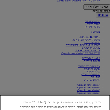
אחריות כריות אוויר
(Opens in new window)
העולם של טויוטה
העולם של טויוטה
אודותינו
טויוטה בישראל
תהליך הייצור
מערכות בטיחות
טכנולוגיה
LET'S GO BEYOND
צריכת הדלק של דגמי טויוטה
חדשות ועדכונים
השותפות האולימפית והפראולימפית
ספיישל אולימפיקס
ISRAEL EARTH PRIZE
קריירה בטויוטה
(Opens in new window)
TOYOTA SHARE
לרישום לעדכונים
איתור סוכנויות מורשות
נסיעת התרשמות
קטלוג דיגיטלי
הזמנת טיפול אונליין
מפת אתר
לרישום לעדכונים
(Opens in new window)
(Opens in new window)
(Opens in new window)
(Opens in new window)
(Opens in new window)
(Opens in new window)
לידיעתך, באתר זה אנו משתמשים בקבצי מידע ("Cookies") מסוגים
(Opens in new window)
שונים. הכניסה לאתר, המשך הגלישה והשימוש בו מהווים את הסכמתך
כלל התמונות והסרטונים המוצגים באתר, לרבות אלו המוצגים במסכי הרכבת דגם בהתאמה אישית הינם