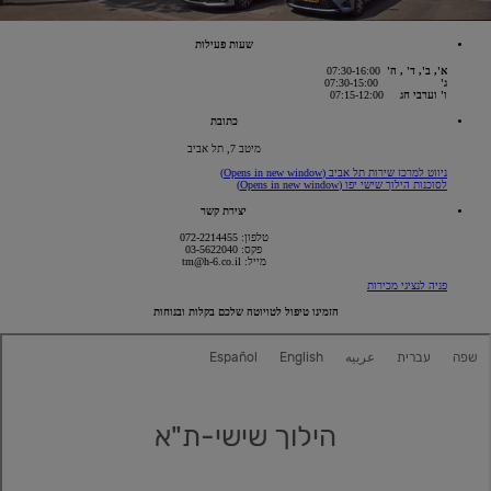
שעות פעילות
א', ב', ד' , ה'
07:30-16:00
ג'
07:30-15:00
ו' וערבי חג
07:15-12:00
כתובת
מיטב 7, תל אביב
ניווט למרכז שירות תל אביב
(Opens in new window)
לסוכנות הילוך שישי יפו
(Opens in new window)
יצירת קשר
טלפון: 072-2214455
פקס: 03-5622040
מייל: tm@h-6.co.il
פניה לנציגי מכירות
הזמינו טיפול לטויוטה שלכם בקלות ובנוחות