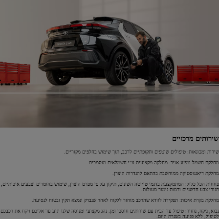
שירותים מרכזיים
שירות ומכונאות: טיפולים שוטפים ותקופתיים לרכב, תוך שימוש בחלפים מקוריים.
מחלקת חשמל ומיזוג אויר: מחלקה מקצועית ע"י חשמלאים מוסמכים.
מחלקת דיאגנוסטיקה ממוחשבת בהתאם להגדרות היצרן.
פחחות הכל כלול: המתמקצעת בדגמי טויוטה השונים, תיקון על פי מפרט היצרן, שימוש בחומרים וצבעים איכותיים,
תנורי צבע חדשניים ורמות גימור מעולות.
מחלקת בקרת איכות: תפקידה לוודא שהרכב מוחזר ללקוח לאחר שנבדק ונמצא תקין ובטוח לנסיעה.
נבוא, ניקח, נחזיר: טיפול עד הבית עם שירותים חוסכי זמן. נהג מקצועי ומנוסה שלנו יגיע עד אליכם ויקח את רכבכם
לטיפול, ללא פגיעה בשגרת היום.