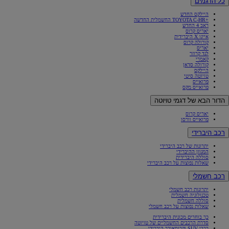
כל הדגמים
היילקס החדש
+TOYOTA C-HR החשמלית החדשה
ראב 4 החדש
יאריס קרוס
אייגו X היברידית
קורולה קרוס
יאריס
לנד קרוזר
קאמרי
קורולה סדאן
היילקס
טויוטה סיטי
פרואייס
פרואייס מקס
הדור הבא של דגמי טויוטה
יאריס קרוס
פרואייס וורסו
רכב היברידי
יתרונות של רכב היברידי
המגוון ההיברידי
סוללה היברידית
שאלות נפוצות על רכב היברידי
רכב חשמלי
יתרונות רכב חשמלי
טכנולוגיה חשמלית
סוללה חשמלית
שאלות נפוצות על רכב חשמלי
כך בוחרים מכונית היברידית
סדרת הרכבים החשמליים של טויוטה
רכבי SUV וקרוסאובר היברידי