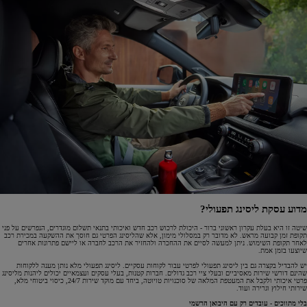
מדוע עסקת ליסינג תפעולי?
שיטה זו היא בעלת עקרון ראשוני ברור - היכולת לרכוש רכב חדש ואיכותי בתנאי תשלום מוגדרים, הנפרשים על פני
תקופת זמן קבועה מראש. לא מדובר רק במסלולי מימון, אלא שהליסינג הפרטי גם חוסך את ההשקעה במכירת רכב
לאחר תקופת השימוש. ניתן למעשה לסיים את ההחכרה ולהחזיר את הרכב לחברה או ליישם פתרונות אחרים
שיוצעו בזמן אמת.
יש להבדיל בקצרה גם בין ליסינג תפעולי לפרטי עבור לקוחות עסקיים. ליסינג תפעולי מלא נותן מענה ללקוחות
שהינם דורשי שירות מאסיביים ובעלי ציי רכב גדולים. חברות קטנות, בעלי עסקים ועצמאיים יכולים ליהנות מליסינג
פרטי איכותי ולקבל את המעטפת המלאה של סוכנויות טויוטה, ביחד עם מוקד שירות 24/7, כיסוי ביטוחי מלא,
שירותי חילוץ וגרירה ועוד.
בלי מתווכים - עובדים רק עם היבואן הרשמי