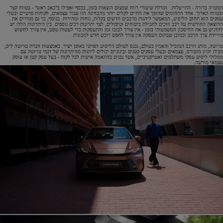
המטרה ברורה - התייעלות. הגדלת שיעורי רווח וצמצום הוצאות בזמן, בכסף ואפילו ב"כאב ראש" - בטווח קצר
ובטווח הארוך. אחד התחומים שהופך את החיים לקלים יותר מהבחינה הזו עבור עצמאים, לקוחות פרטיים ובעלי
עסקים הוא תחום הליסינג, המאפשר ליהנות מרכבים חדשים בקלות, נוחות ומהירות. בנוסף, כך גם מגדרים את
ההוצאה החודשית על רכב וזוכים לחבילת ביטוחים וטיפולים, לצד יתרונות רבים נוספים. בין היתרונות הללו יש
להדגיש גם את החיסכון המשמעותי בזמן - אין צורך לבזבז זמן והתעסקות כדי לעשות טסט, אין צורך לחשוש
מירידת ערך הרכב וכמובן שבתום העסקה אין צורך לחפש רוכש חדש למכונית.
טויוטה, מותג הרכב המוביל והאמין בעולם, נכנס לעולם הליסינג הפרטי באופן ישיר. באמצעות חברת טויוטה ליס,
מבית יוניון מוטורס, עצמאים ובעלי עסקים קטנים ובינוניים יכולים ליהנות מהיתרונות של דגמי טויוטה עם
מסלולי ליסינג עסקי משתלמים ואטרקטיביים, אשר נבנים בהתאמה אישית לכל לקוח - בעל עסק קטן או עוסק
עצמאי מורשה.