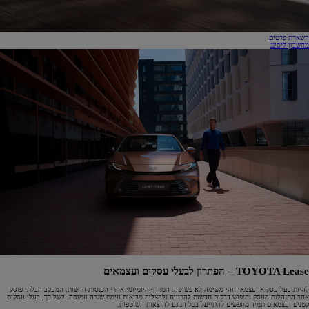
השארת פרטים
מחשבון ליסינג
TOYOTA Lease – הפתרון לבעלי עסקים ועצמאים
להיות בעל עסק או עצמאי זוהי משימה לא פשוטה. המרדף היומיומי אחרי הכנסות חדשות, המעקב הבלתי פוסק
אחר התנהלות העסק וחיפוש דרכים חדשות להרוויח ולהצליח מביאים עימם שגרה עמוסה. בשל כך, בעלי עסקים
קטנים ועצמאים תמיד מחפשים להתייעל בכל הנוגע להוצאות השוטפות.