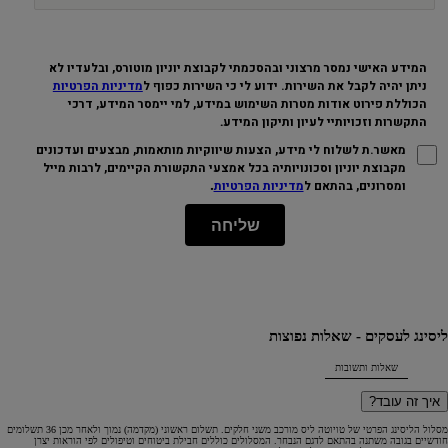
המידע האישי נמסר מרצוני ובהסכמתי לקבוצת יוניון מוטורס, ובלעדיו לא
ניתן יהיה לקבל את השירות. ידוע לי כי השירות כפוף ל
מדיניות הפרטיות
הכוללת פירוט אודות מטרות השימוש במידע, למי יימסר המידע, דרכי
התקשרות וזכויותיי לעיון ותיקון המידע
.
מאשר.ת לשלוח לי מידע, הצעות שיווקיות מותאמות, מבצעים ועדכונים
מקבוצת יוניון וסכונויותיה בכל אמצעי התקשורת הקיימים, לרבות מייל
.
ומסרונים, בהתאם ל
מדיניות הפרטיות
שליחה
ליסינג לעסקים - שאלות נפוצות
שאלות ותשובות
איך זה עובד?
מסלול הליסינג הפרטי של טויוטה ליס מורכב משני חלקים. תשלום ראשוני (מקדמה) נמוך ולאחר מכן 36 תשלומים
חודשיים בגובה משתנה בהתאם לדגם הנבחר. המסלולים כוללים חבילת ביטוחים וטיפולים לפי הוראות יצרן