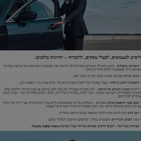
ליסינג לעצמאים, לבעלי עסקים, ולחברות – יתרונות בולטים:
•
ביטוחים וטיפולים
- נהנים מחבילת ביטוחים וטיפולים לפי הוראות יצרן בסוכנויות המורשות של טויוטה בעלויות
אטרקטיביות ובאמצעות חלפים מקוריים בלבד.
•
מרכזי שירות
בפריסה ארצית ומוקד שירות הזמין 24/7.
•
חשבונית ליסינג מיוחדת
- בעלי עסקים יוכלו לקבל חשבונית מס מדי חודש עבור ניכוי הוצאות רכב.
• ליהנות
ממגוון הדגמים של טויוטה
- יוניון מוטורס מעמידה את מגוון דגמי טויוטה גם עבור שירותי הליסינג שלה.
מכוניות משפחתיות, רכב קטן וחסכוני, רכבי יוקרה, מכוניות היברידיות, SUV, רכבים מסחריים ועוד - מגוון רכבים
עומדים לבחירתכם.
•
שקט נפשי והתאמה אישית
עבורכם – משלמים על מה שמשתמשים (ללא צורך בהתמודדות עם ירידת ערך בלתי
צפויה) ונהנים מתשלום חודשי נמוך ומגוון אפשרויות בחירה בעת סיום העסקה.
•
רכב חדש
מהניילונים מחוץ לחניה בהוצאה קבועה מראש ומוגדרת.
• מגוון
רכבים היברידיים
וחסכוניים בדלק - למיקסום החיסכון הכלכלי שלכם.
•
בטיחות מעל הכל - רכבים חדשים ואמינים במיוחד בעלי מערכות Toyota Safety Sense.