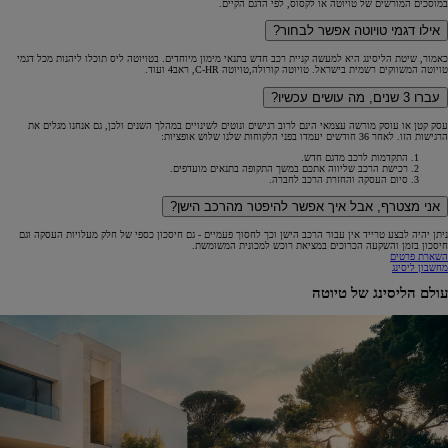
במוסכים המורשים של טויוטה או לקסוס, לפי הדגם הקיים.
אילו דגמי טויוטה אפשר לבחור?
כאמור, שיטת הליסינג היא למעשה קניית רכב חדש בתנאי מימון מיוחדים. בטויוטה ליס תוכלו ליהנות מכל דגמי
טויוטה המשווקים רשמית בישראל. טויוטה קורולה,טויוטה C-HR, ראב4 ועוד.
עברו 3 שנים, מה עושים עכשיו?
עסק קטן או עוסק מורשה עצמאי הינם לרוב רגישים ונוטים לשינויים במהלך השנים ולכן, גם אנחנו מגלים את
הרגישות הזו. לאחר 36 חודשים יעמדו בפני הלקוחות שלנו שלוש אופציות:
התקדמות לרכב מדגם חדש.
רכישת הרכב שליווה אתכם במשך התקופה בתנאים מועדפים.
סיום העסקה והחזרת הרכב לחברה.
אני מצטרף, אבל איך אפשר להיפטר מהרכב הישן?
ניתן יהיה לבצע טרייד אין עבור הרכב הישן וכך לחסוך פעמיים - גם חיסכון כספי של חלק מעלויות העסקה וגם
חיסכון בזמן והשקעה הכרוכים במציאת רוכש למכונית המשומשת.
השארת פרטים
מחשבון ליסינג
עולם הליסינג של טיוטה