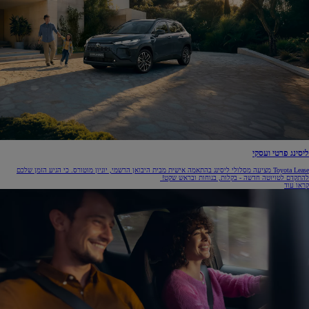
ליסינג פרטי ועסקי
(Opens
Toyota Lease מציעה מסלולי ליסינג בהתאמה אישית מבית היבואן הרשמי, יוניון מוטורס.
כי הגיע הזמן שלכם
(Opens
i
להתקדם לטויוטה חדשה - בקלות, בנוחות ובראש שקט!
in
(Opens
ne
קראו עוד
new
in
window
window)
new
window)