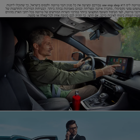
טויוטה ליס היא one stop shop עבורכם ומציעה את כל מגוון דגמי טויוטה ולקסוס בישראל, כך שתוכלו ליהנות
משקט נפשי מקסימלי, מחברה איתנה ומצליחה וכמובן מאמינות גבוהה ביותר. הבטיחות המירבית והחדשנות של
רכבי טויוטה, לצד הטיפול השוטף המקצועי ביותר במרכזי השרות המורשים של טויוטה בכל רחבי הארץ מהווים
מעין תעודת ביטוח לאיכות ברכב, אם תרצו. כך תהיה לכם כתובת אחת לכל שאלה או בקשה.