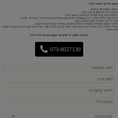
תנאים כלליים לעסקת ליסינג
תקופת העסקה 36 חודשים.
העסקה הינה לפי 15,000 ק"מ בשנה.
.התשלום אינו כולל מקדמה המ שתנה בהתאם לדגם
התשלומים כוללים מע"מ וייגבו באמצעות הוראת קבע.המחירים צמודים למדד המחירים לצרכן.
אגרת הרישוי השנתית תגבה בתשלום נוסף.
אחזקה שוטפת וטיפולים תקופתיים כלולים בתשלום החודשי בכפוף לתנאי ההסכם.
המחיר החודשי כולל כיסוי ביטוחי מלא חובה ומקיף לנהגים מעל גיל 24 ורישיון נהיגה עם וותק של שנתיים לפחות.
כפוף לתקנון
לפרטים נוספים יש למלא את הטופס מטה או לחייג אלינו
073-8027130