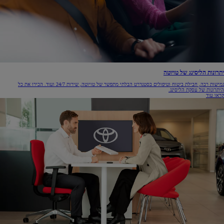
יתרונות הליסינג של טויוטה
(Opens
גמישות רבה, חבילת ביטוח וטיפולים בסטנדרט הבלתי מתפשר של טויוטה, שירות 24/7 ועוד. הכירו את כל
(Opens
i
היתרונות של עסקת הליסינג.
in
(Opens
ne
קראו עוד
new
in
window
window)
new
window)