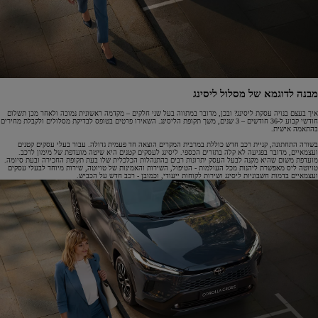
מבנה לדוגמא של מסלול ליסינג
איך בעצם בנויה עסקת ליסינג? ובכן, מדובר במתווה בעל שני חלקים – מקדמה ראשונית נמוכה ולאחר מכן תשלום
חודשי קבוע ל-36 חודשים – 3 שנים, משך תקופת הליסינג. השאירו פרטים בטופס לבדיקת מסלולים ולקבלת מחירים
בהתאמה אישית.
בשורה התחתונה, קניית רכב חדש כוללת במרבית המקרים הוצאה חד פעמית גדולה. עבור בעלי עסקים קטנים
ועצמאיים, מדובר בפגיעה לא קלה בתזרים הכספי. ליסינג לעסקים קטנים היא שיטה מועדפת של מימון לרכב.
מועדפת משום שהיא מקנה לבעל העסק יתרונות רבים בהתנהלות הכלכלית שלו בעת תקופת החכירה ובעת סיומה.
טויוטה ליס מאפשרת ליהנות מכל העולמות - הטיפול, השירות והאמינות של טויוטה, שירות מיוחד לבעלי עסקים
ועצמאיים בדמות חשבוניות ליסינג ושירות לקוחות ייעודי, וכמובן - רכב חדש על הכביש.