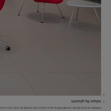
הקולות של לקוחותינו
המשמעות של איכות בטויוטה היא שאנו קשובים לקולות הלקוחות שלנו בהתבסס על הדעות והחוויות של לקו