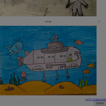
יוסף גרא
LET'S GO BEYOND
דגמים