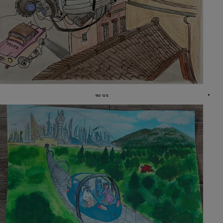
בועז שפי