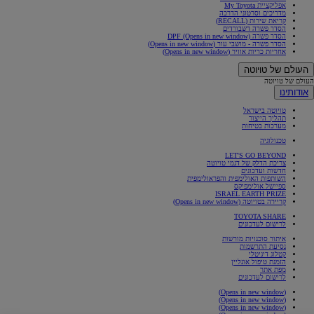
אפליקציית My Toyota
מדריכים וסרטוני הדרכה
קריאת שירות (RECALL)
הסדר פשרה דשבורדים
הסדר פשרה DPF
(Opens in new window)
הסדר פשרה - מושבי עור
(Opens in new window)
אחריות כריות אוויר
(Opens in new window)
העולם של טויוטה
העולם של טויוטה
אודותינו
טויוטה בישראל
תהליך הייצור
מערכות בטיחות
טכנולוגיה
LET'S GO BEYOND
צריכת הדלק של דגמי טויוטה
חדשות ועדכונים
השותפות האולימפית והפראולימפית
ספיישל אולימפיקס
ISRAEL EARTH PRIZE
קריירה בטויוטה
(Opens in new window)
TOYOTA SHARE
לרישום לעדכונים
איתור סוכנויות מורשות
נסיעת התרשמות
קטלוג דיגיטלי
הזמנת טיפול אונליין
מפת אתר
לרישום לעדכונים
(Opens in new window)
(Opens in new window)
(Opens in new window)