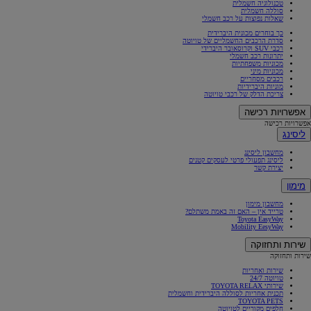
טכנולוגיה חשמלית
סוללה חשמלית
שאלות נפוצות על רכב חשמלי
כך בוחרים מכונית היברידית
סדרת הרכבים החשמליים של טויוטה
רכבי SUV וקרוסאובר היברידי
יתרונות רכב חשמלי
מכוניות משפחתיות
מכוניות מיני
רכבים מסחריים
מוניות היברידיות
צריכת הדלק של רכבי טויוטה
אפשרויות רכישה
אפשרויות רכישה
ליסינג
מחשבון ליסינג
ליסינג תפעולי פרטי לעסקים קטנים
יצירת קשר
מימון
מחשבון מימון
טרייד אין – האם זה באמת משתלם?
Toyota EasyWay
Mobility EesyWay
שירות ותחזוקה
שירות ותחזוקה
שירות ואחריות
טויוטה 24/7
שירותי TOYOTA RELAX
תכנית אחריות לסוללה היברידית וחשמלית
TOYOTA PETS
חלפים מקוריים לטויוטה