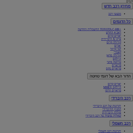
דגמים
מחירון רכב חדש
מבצעי רכב
כל הדגמים
+TOYOTA C-HR החשמלית החדשה
ראב 4 החדש
יאריס קרוס
אייגו X היברידית
קורולה קרוס
יאריס
לנד קרוזר
קאמרי
קורולה סדאן
היילקס
טויוטה סיטי
פרואייס
פרואייס מקס
הדור הבא של דגמי טויוטה
יאריס קרוס
היילקס MHEV
פרואייס וורסו
רכב היברידי
יתרונות של רכב היברידי
המגוון ההיברידי
סוללה היברידית
שאלות נפוצות על רכב היברידי
רכב חשמלי
יתרונות רכב חשמלי