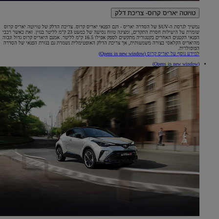
טויוטה יאריס קרוס- צריכת דלק
נמשיך לגרסת ה-SUV של הסדרה יאריס - דגם הפנאי יאריס קרוס. צריכת הדלק של טויוטה יאריס קרוס
שומרת על היעילות חסרת התקדים, ומציגה טווח נסיעה של כמעט 23 ק"מ לליטר בנזין. זאת כאשר רכבי
הפנאי הקטנים האחרים בקטגוריה מתקשים לספק אפילו 16.5 ק"מ לליטר. אמנם היאריס קרוס גדול וגבוה
מהיאריס הקלאסי בצורה משמעותית, אך צריכת הדלק האופטימלית נשמרת גם בגזרת הפנאי של הסדרה
הפופולרית.
למידע נוסף על יאריס קרוס
(Opens in new window)
(Opens in new window)