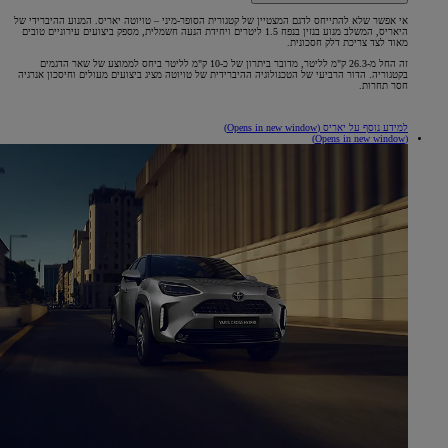
אי אפשר שלא להתייחס לדגם המצטיין של קטגורית הסופר-מיני – טויוטה יאריס. המנוע ההיברידי של
היאריס, המשלב מנוע בנזין בנפח 1.5 ליטרים ויחידת הנעה חשמלית, מספק ביצועים עירוניים טובים
מאוד לצד צריכת דלק חסכונית.
זה החל מ-26.3 ק"מ לליטר, מדובר ביתרון של כ-10 ק"מ לליטר ביחס לממוצע של שאר הדגמים
בקטגוריה. הדור הרביעי של הטכנולוגיה ההיברידית של טויוטה מציג ביצועים מעולים וחיסכון אנרגיה
חסר תחרות.
למידע נוסף על יאריס
(Opens in new window)
(Opens in new window)