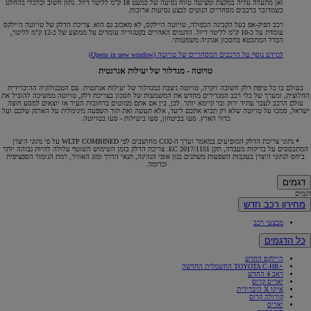
ואן מתעלה עליה במקצת ומציעה טווח נסיעה של כמעט 18 ק"מ לליטר דיזל. נתון חשוב וכלכלי בהחלט
כשמדובר ברכבים מסחריים הנוטים לבצע נסיעות ארוכות.
רכב הפיק-אפ בעל הקבינה הכפולה, טויוטה היילקס, לא מאכזב גם הוא. צריכת הדלק של טויוטה היילקס
עומדת על כ-10 ק"מ לליטר דיזל. הדגמים האחרים בקטגוריה עומדים על ממוצע של כ-12 ק"מ לליטר,
הבדל המתבטא בחסכון אנרגיה משמעותי.
למידע נוסף על הרכבים המסחריים של טויוטה
(Opens in new window)
טויוטה - מגדלור של יעילות אנרגטית
בעולם בו כל טיפת דלק חשובה ויקרה, טויוטה ניצבת כמגדלור של יעילות אנרגטית. עם הטכנולוגיה ההיברידית
החלוצית, ומערך של כלי רכב המגדירים מחדש את המשמעות של חסכון בצריכת דלק, טויוטה ממשיכה להוביל את
עולם הרכב לעבר עתיד ירוק ובר קיימא יותר. לכן, בין אם אתם מנווטים ברחובות העיר או יוצאים למסע חוצה
ישראל, סמכו על טויוטה שלא רק תביא אתכם ליעד, אלא תעשה זאת תוך השפעה מינימלית על הארנק שלכם ועל
כדור הארץ. סעו בביטחון, סעו ביעילות - סעו בטויוטה.
* נתוני צריכת הדלק המופיעים במאמר וערך ה-CO2 מחושבים לפי WLTP COMBINED על פי נתוני היצרן
המתבססים על בדיקות מעבדה, תקן EC 2017/1151. צריכת הדלק בזמן השימוש השוטף עלולה להיות גבוהה יותר
ביחס לנתוני היצרן בעקבות השפעות משתנים כגון אופי הנהיגה, תנאי הדרך ומזג האוויר, רמת הגימור הספציפית
וכדומה.
דגמים
דגמים
מחירון רכב חדש
מבצעי רכב
כל הדגמים
היילקס החדש
+TOYOTA C-HR החשמלית החדשה
ראב 4 החדש
יאריס קרוס
אייגו X היברידית
קורולה קרוס
יאריס