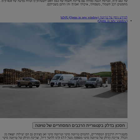
של 502 ק"מ, ובגרסת הנעה כפולה עם צריכת חשמל של 163 וואט לשעה/ק"מ וטווח נסיעה של 459 ק"מ.
מחפשים רכב חשמלי, משפחתי, איכותי ואמין? זהו הדגם בשבילכם.
למידע נוסף על טויוטה bZ4X
(Opens in new window)
(Opens in new window)
חסכון בדלק בקטגוריית הרכבים המסחריים של טויוטה
בקטגוריית הרכבים המסחריים, הדגמים טויוטה סיטי וטויוטה סיטי ואן מציגים גם הם יעילות יוצאת מן
הכלל. צריכת הדלק של טויוטה סיטי מספקת מעל ל-17 ק"מ לליטר דיזל, וצריכת הדלק של טויוטה סיטי