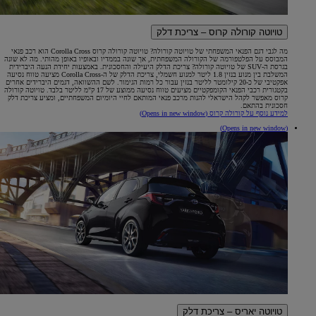
טויוטה קורולה קרוס – צריכת דלק
מה לגבי דגם הפנאי המשפחתי של טויוטה קורולה? טויוטה קורולה קרוס Corolla Cross הוא רכב פנאי
המבוסס על הפלטפורמה של הקורולה המשפחתית, אך שונה בממדיו ובאופיו באופן מהותי. מה לא שונה
בגרסת ה-SUV של טויוטה קורולה? צריכת הדלק היעילה והחסכונית. באמצעות יחידת הנעה היברידית
המשלבת בין מנוע בנזין 1.8 ליטר למנוע חשמלי, צריכת הדלק של ה-Corolla Cross מציעה טווח נסיעה
אפקטיבי של כ-20 קילומטר לליטר בנזין עבור כל רמות הגימור. לשם ההשוואה, דגמים היברידים אחרים
בקטגורית רכבי הפנאי הקומפקטיים מציעים טווח נסיעה ממוצע של 17 ק"מ לליטר בלבד. טויוטה קורולה
קרוס מאפשר לקהל הישראלי להנות מרכב פנאי המותאם לחיי היומיום המשפחתיים, ומציע צריכת דלק
חסכונית בהתאם.
למידע נוסף על קורולה קרוס
(Opens in new window)
(Opens in new window)
טויוטה יאריס – צריכת דלק