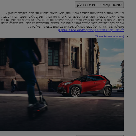
טויוטה קאמרי – צריכת דלק
רגע לפני שנעבור לדגמי מנוע הבעירה של טויוטה, כדאי לעצור ולהתענג על הדגם היוקרתי והנחשק -
טויוטה קאמרי. מכונית המנהלים הזו משלבת בין איכות גימור גבוהה, עיצוב קלאסי ומנוע היברידי עוצמתי
בנפח 2.5 ליטרים. צריכת הדלק של טויוטה קאמרי מציעה טווח נסיעה של 18.5 ק"מ לליטר בנזין, לא דבר
של מה בכך עבור דגם סדאן המצויד ב-218 כוחות סוס. בקאמרי ההיברידית יש הכל, והיא משלבת בצורה
מושלמת את היתרונות של מכונית מנהלים איכותית עם מנוע עוצמתי ויעיל ביותר.
למידע נוסף על טויוטה קאמרי
(Opens in new window)
(Opens in new window)