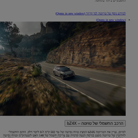
החסכוניים ביותר בתחומו.
למידע נוסף על טויוטה לנד קרוזר
(Opens in new window)
(Opens in new window)
הרכב החשמלי של טויוטה – bZ4X
לסיום, נציין את הטויוטה bZ4X המציג טווח נסיעה של עד 502 ק"מ ל-0 ליטר דלק. הדגם החשמלי
לחלוטין של טויוטה מוצע בגרסת הנעה קדמית עם צריכת חשמל של 148 וואט לשעה/ק"מ וטווח נסיעה