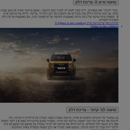
טויוטה אייגו X- צריכת דלק
מבלי להזכיר זאת במפורש, יהיה קשה לשים לב לשינוי בסוג ההנעה - אמנם טויוטה האייגו X מונע בבנזין
בלבד, אך נתוני צריכת הדלק שלו מזכירים את החסכון של רכב היברידי. צריכת הדלק של טויוטה אייגו
X מספקת טווח נסיעה של 19.2 נורמה באמצעות תחושה של קרוסאובר גבוה, וגם באמצעות צריכת דלק
חסכונית להפליא.
למידע נוסף על טויוטה אייגו X
(Opens in new window)
(Opens in new window)
טויוטה לנד קרוזר – צריכת דלק
גם בסקטור של הדגמים החסכוניים פחות, טויוטה נשארת בקצה העליון של פירמידת היעילות. קחו
לדוגמה את האייקון של רכבי השטח, טויוטה לנד קרוזר, המצויד במנוע טורבו-דיזל בנפח 2.8 ליטר המפיק
205 כ"ס והנעה לכל הגלגלים. צריכת הדלק של טויוטה לנד קרוזר עומדת על ממוצע של כמעט 10 ק"מ
לליטר דיזל עבור כל רמות הגימור, ממוצע אשר משייך את רכב השטח המצליח כאחד מהדגמים