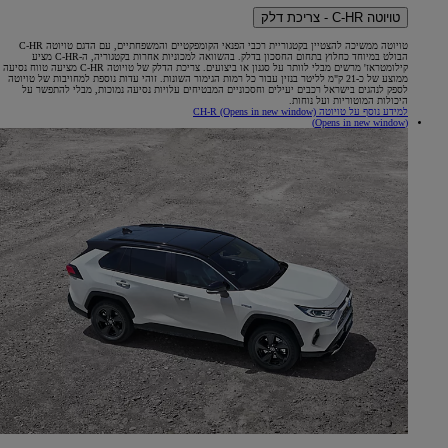
טויוטה C-HR - צריכת דלק
טויוטה ממשיכה להצטיין בקטגוריית רכבי הפנאי הקומפקטיים והמשפחתיים, עם הדגם טויוטה C-HR
הבולט במיוחד כחלוץ בתחום החסכון בדלק. בהשוואה למכוניות אחרות בקטגוריה, ה-C-HR מציע
קילומטראז' מרשים מבלי לוותר על סגנון או ביצועים. צריכת הדלק של טויוטה C-HR מציעה טווח נסיעה
ממוצע של כ-21 ק"מ לליטר בנזין עבור כל רמות הגימור השונות. זוהי עדות נוספת למחויבות של טויוטה
לספק לנהגים בישראל רכבים יעילים וחסכוניים המבטיחים עלויות נסיעה נמוכות, מבלי להתפשר על
היכולות המוטוריות ועל נוחות.
למידע נוסף על טויוטה CH-R
(Opens in new window)
(Opens in new window)