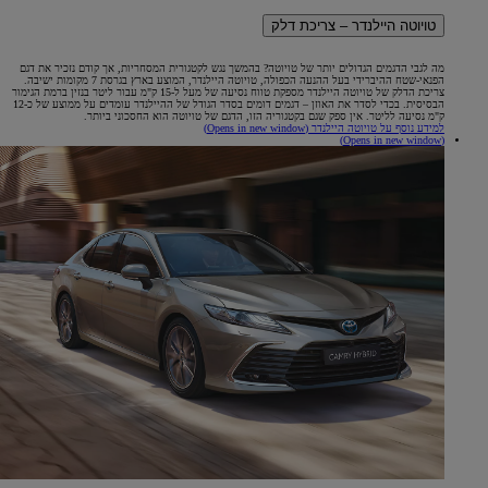
טויוטה היילנדר – צריכת דלק
מה לגבי הדגמים הגדולים יותר של טויוטה? בהמשך נגש לקטגורית המסחריות, אך קודם נזכיר את דגם
הפנאי-שטח ההיברידי בעל ההנעה הכפולה, טויוטה היילנדר, המוצע בארץ בגרסת 7 מקומות ישיבה.
צריכת הדלק של טויוטה היילנדר מספקת טווח נסיעה של מעל ל-15 ק"מ עבור ליטר בנזין ברמת הגימור
הבסיסית. בכדי לסדר את האוזן – דגמים דומים בסדר הגודל של ההיילנדר עומדים על ממוצע של כ-12
ק"מ נסיעה לליטר. אין ספק שגם בקטגוריה הזו, הדגם של טויוטה הוא החסכוני ביותר.
למידע נוסף על טויוטה היילנדר
(Opens in new window)
(Opens in new window)