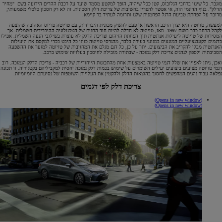
מוגבר. כל שינוי ברחבי הגלובוס, קטן ככל שיהיה, הופך למקטע מסמר שיער על רכבת ההרים הידועה בשם "מחיר
הדלק". בנוף הדינמי הזה, אי אפשר להפריז בחשיבות של צריכת דלק חסכונית. זה לא רק חסכון כלכלי משמעותי;
מדובר על הפחתת טביעת הרגל הפחמנית שלנו ותרומה לעתיד בר קיימא.
למעשה, טויוטה היא יצרן הרכב הראשון אי פעם להשיק מכונית היברידית, עם טויוטה פריוס האהובה שהוצעה
לקהל הרחב כבר בשנת 1997. מאז, טויוטה לא חדלה להיות חוד החנית של הטכנולוגיה ההיברידית-חשמלית. אך
המסירות של טויוטה ליעילות אנרגטית תוך הפחתת הזיהום וצריכת הדלק לא עוצרת בשילובי הנעה חשמלית. אפילו
בדגמים הקונבנציונליים המונעים במנועי בעירה בלבד, מהנדסי טויוטה כוונו כל היבט בכדי למקסם את היעילות
האנרגטית מבלי להקריב את הביצועים. יתר על כן, כל דגם מגלם את המחויבות של טויוטה למזער את ההשפעה
הסביבתית ולספק לנהגים צריכת דלק נמוכה - שבתורה מובילה לחיסכון בעלויות שימוש ברכב.
ואכן, ניתן לאפיין את שלל דגמי טויוטה באמצעות אחת מהתכונות הייחודיות של רכביה - צריכת הדלק הנמוכה. רוב
דגמי טויוטה מציעים ביצועים יעילים השומרים על שימוש בכמות דלק נמוכה יחסית למקביליהם בקטגוריה. זו תכונה
נפלאה עבור נהגים המחפשים לחסוך בהוצאות הדלק ולהקטין את העלויות השוטפות של נסיעתם היומיומיות.
צריכת דלק לפי דגמים
(Opens in new window)
(Opens in new window)