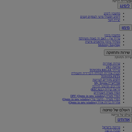
אפשרויות רכישה
ליסינג
מחשבון ליסינג
ליסינג תפעולי פרטי לעסקים קטנים
יצירת קשר
מימון
מחשבון מימון
טרייד אין – האם זה באמת משתלם?
מסלולי מימון מותאמים אישית
Mobility EesyWay
שירות ותחזוקה
שירות ותחזוקה
שירות ואחריות
טויוטה 24/7
שירותי TOYOTA RELAX
תכנית אחריות לסוללה היברידית וחשמלית
TOYOTA PETS
חלפים מקוריים לטויוטה
אפליקציית My Toyota
מדריכים וסרטוני הדרכה
קריאת שירות (RECALL)
הסדר פשרה דשבורדים
הסדר פשרה DPF
(Opens in new window)
הסדר פשרה - מושבי עור
(Opens in new window)
אחריות כריות אוויר
(Opens in new window)
העולם של טויוטה
העולם של טויוטה
אודותינו
טויוטה בישראל
תהליך הייצור