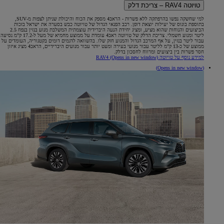
טויוטה RAV4 – צריכת דלק
למי שחשקה נפשו בהרפתקה ללא פשרות - הראב4 מספק את הכוח והיכולת שניתן לצפות מ-SUV,
בתוספת בונוס של יעילות יוצאת דופן. רכב הפנאי הגדול של טויוטה כבש בסערה את ישראל בזכות
הביצועים והנוחות שהוא מציע, ומציג יחידת הנעה היברידית עוצמתית המשלבת מנוע בנזין בנפח 2.5
ליטר ומנוע חשמלי. צריכת הדלק של טויוטה ראב4 עומדת על ממוצע מחמיא של מעל ל-17.2 ק"מ נסיעה
עבור ליטר בנזין, על אף המרכב הגדול והמנוע חזק שלו. בהשוואה לדגמים דומים בקטגוריה, העומדים על
ממוצע של כ-13 ק"מ לליטר עבור מנועי בעירה ומעט יותר עבור מנועים היברידיים, הראב4 מציג איזון
חסר פשרות בין ביצועים ומרווח לחסכון בדלק.
למידע נוסף על טויוטה RAV4
(Opens in new window)
(Opens in new window)