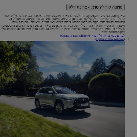
טויוטה קורולה סדאן - צריכת דלק
בואו נתעמק בפרטים הספציפיים. קחו למשל את אחת מהמשפחתיות האהובות במדינת ישראל- טויוטה
קורולה סדאן. צריכת הדלק של קורולה סדאן מרשימה במיוחד, ומציעה טווח נסיעה של מעל ל-21
קילומטר לליטר בנזין. הקורולה סדאן מתבלט בזכות קילומטראז' נסיעה יוצא דופן. אפילו לעומת
משפחתיות היברידיות אחרות, היעילות של הקורולה סדאן מציב אותו בראש רשימת הדגמים החסכוניים.
השילוב בין העיצוב האלגנטי והנוחות לצריכת הדלק היעילה של הקורולה סדאן מניב חבילה פרקטית שלא
ניתן להתעלם ממנה.
למידע נוסף על קורולה סדאן
(Opens in new window)
(Opens in new window)