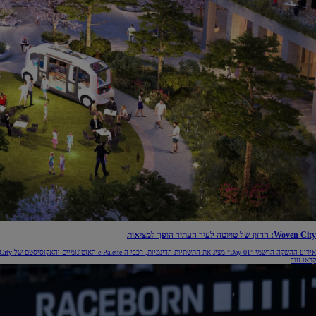
Woven City: החזון של טויוטה לעיר העתיד הופך למציאות
אירוע ההשקה הרשמי "Day 01" מציג את התשתיות הדינמיות, רכבי ה-e-Palette האוטונומיים והאקוסיסטם של Woven City, עיר המעבדה החיה של טויוטה.
קראו עוד