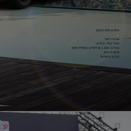
החל מ-₪309,990
אגרת רישוי:
מחיר כולל: החל מ-
החל מ- 2,488 ₪ לחודש במסלול מימון
פרואייס ורסו
בקרוב בישראל