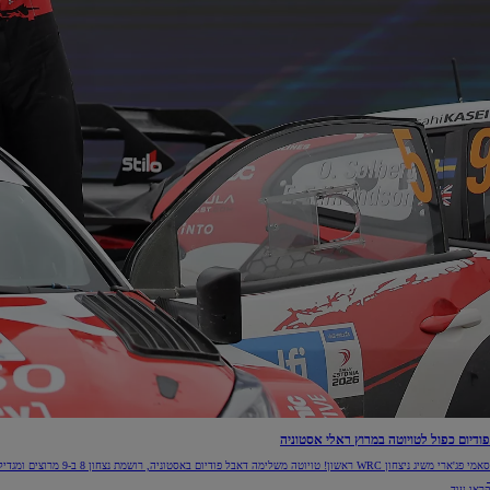
פודיום כפול לטויוטה במרוץ ראלי אסטוניה
סאמי פג'ארי משיג ניצחון WRC ראשון! טויוטה משלימה דאבל פודיום באסטוניה, רושמת נצחון 8 ב-9 מרוצים ומגדילה את יתרונה באליפות היצרנים לקראת ראלי פינלנד >>
קראו עוד