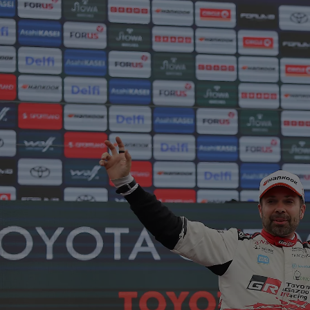
טויוטה LEASE
מגוון מסלולי ליסינג פרטי ועסקי בה