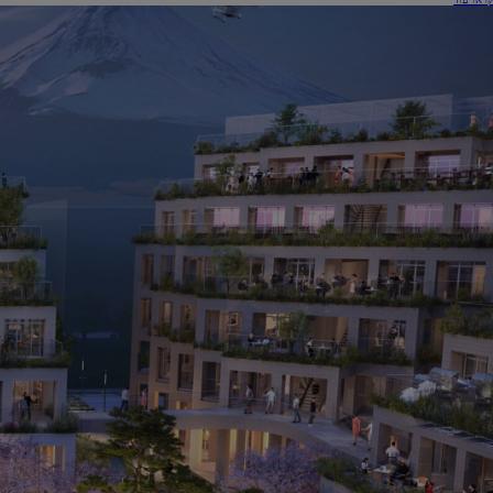
יאריס קרוס
היברידי