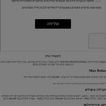
ההבטחה שלנו
מעטפת השירות של TOYOTA PROFESSIONAL לרכב מסחרי, בנויה בדיוק עבורכם. מגוון השירותים המקיף שלנו,
ייתן מענה מלא לכל הצרכים העסקיים שלכם.
Max Relax
כל דגמי פרואייס מקס מגובים באחריות ל-5 שנים / 250,000 ק"מ. בכפוף לתעודת אחריות*
* ללקוחות עסקיים ופרטיים בלבד לא כולל חברות ליסינג והשכרה\ציי רכב.
חבילות טיפולים
חוסכים זמן וכסף – מראש. רוכשים תחזוקה טיפולים שכוללות את הטיפולים השגרתיים הנדרשים לפי לוח האחזקה
של היצרן: חבילת PRO - חמישה טיפולים (עד 100,000 ק"מ) חבילת MAX – עשרה טיפולים (עד 200,000 ק"מ).
רכב שירות/חלופי