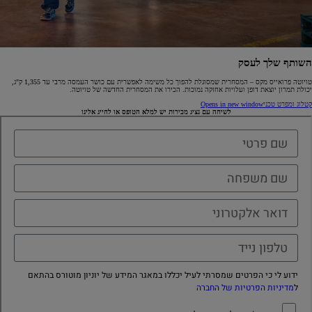
השותף שלך לעסק
טויוטה פרואייס מקס – המסחרית שמסוגלת להפוך כל משימה לאפשרית עם כושר העמסה מרבי עד 1,355 ק"ג,
יכולת תמרון יוצאת דופן ועלויות אחזקה נמוכות. הכירו את המסחרית החדשה של טויוטה.
קטלוג ומפרט טכני
Opens in new window
לשיחה עם נציג מכירות יש למלא הטופס או לחייג אלינו