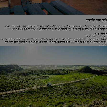
להעמיס ולנסוע
גישה קלה לכל פינה של אזור ההעמסה. דלת צד בגובה מלא של 1,755 מ"מ, זזה בקלות ומפנה את הדרך, ואילו
הדלתות האחוריות נפתחות לרווחה ל-°270 ומגלות מפתח טעינה ברוחב 1,562 מ"מ ובגובה 1,790 מ"מ.
מערכת הנעה
סוס עבודה לכל משימה
כשאתם בוחרים בפרואיס מקס, אתם בוחרים באמינות ובטיחות. המקס החדש בעל יכולת תמרון יוצאת דופן ועלויות
אחזקה נמוכות. עם מנוע דיזל בנפח 2.2 ליטר ותיבה אוטומטית בעלת 8 הילוכים, תהנו מחיסכון בדלק וביצועים
גבוהים.