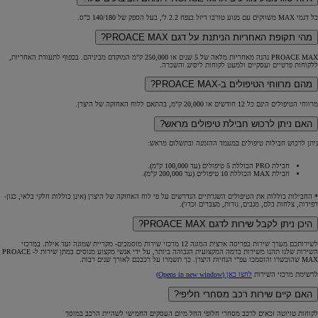
כל דגמי MAX משווקים עם מנוע טורבו דיזל בנפח 2.2 ל', בעל הספק של 140/180 כ"ס.
מהי תקופת האחריות הניתנת על דגם PROACE MAX?
PROACE MAX נהנה מאחריות מלאה של 5 שנים או 250,000 ק"מ המוקדם מביניהם. בכפוף לתעודת האחריות,
ללקוחות פרטיים ועסקיים ולמעט לקוחות ליסינג והשכרה.
מהם מרווחי הטיפולים ב-PROACE MAX?
מרווחי הטיפולים הינם כל 12 חודשים או 20,000 ק"מ, בהתאם ללוח האחזקה של היצרן.
האם ניתן לרכוש חבילת טיפולים מראש?
ניתן לרכוש חבילות טיפולים במעמד ההזמנה ובתשלום מראש:
חבילת PRO הכוללת 5 טיפולים (עד 100,000 ק"מ).
חבילת MAX הכוללת 10 טיפולים (עד 200,000 ק"מ).
* החבילות כוללות את הטיפולים השגרתיים הנדרשים על פי לוח האחזקה של היצרן (אינן כוללות חלקי בלאי, כגון-
רפידות, צלחות בלם, מגבים, נורות, מצברים וכדו').
היכן ניתן לקבל שירות לדגם PROACE MAX?
לשירותכם מערך שירות בפריסה ארצית המונה 12 מרכזי שירות מוסמכים- מקריית שמונה ועד אילת. במרכזי
השירות שלנו תהנו משירות ברמה המקצועית הגבוהה ביותר, על ידי אנשי מקצוע מנוסים במתן שירות ל- PROACE
MAX שהוכשרו והוסמכו עפ"י הנחיות היצרן. כך תשמרו על רכבכם לאורך שנים רבות.
לרשימת מרכזי השירות
לחצו כאן
(Opens in new window)
האם קיים שירות רכב מסחרי חליפי?
לקוחות טויוטה זכאים לרכב מסחרי חלופי החל מיום העסקים החמישי לשהיית הרכב במוסך