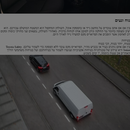
נוח ונעים
בין אם אם אתם עובדים על מחשב נייד או בהפסקת אוכל, השולחן המתקפל הוא המשטח המושלם עבורכם. הוא
יציב ומצופה בחומר נגד החלקה וניתן לסובב אותו לנוחות מרבית. מאחורי השולחן, נמצאים שני מחזיקי כוסות ומקום
רב לאחסון אשר הופכים את הפרואייס מקס למשרד נייד לאורך היום.
בטיחות
בטוח, יותר בטוח, הכי בטוח
בין אם אתם נוהגים בעיר או בכביש מהיר, הפרואייס מקס עובד ללא הפסקה כדי לשמור עליכם. Toyota Safety
Sense היא שילוב של טכנולוגיות בטיחות אקטיביות שנועדו לשמור על בטיחותכם ועל בטיחות משתמשי הדרך
האחרים 24 שעות ביממה, 7 ימים בשבוע.