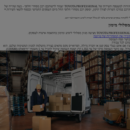
הודות למעטפת השירות של TOYOTA PROFESSIONAL יעמוד לרשותכם רכב מסחרי חלופי - בעת שהייה של
הרכב במרכז השרות לצורך תיקון, יסופק רכב מסחרי חלופי החל מיום העסקים החמישי ובכפוף לתנאי השירות.*
* ללקוחות עסקיים ופרטיים בלבד לא כולל חברות ליסינג והשכרה\ציי רכב.
מסלולי מימון
TOYOTA PROFESSIONAL מציעה מגוון מסלולי ליסינג ומימון בהתאמה אישית לעסקים.
הכירו את המסחריות של טויוטה
כושר ונפח העמסה
מוכן לכל עבודה
בין אם אתם בעלי עסק קטן או חברה גדולה, הפרואייס מקס מתאים בצורה מושלמת למגוון המשימות שלכם. הוא
גדול, עם כושר העמסה מרבי של עד 1,355 ק"ג ושטח העמסה שיכול להכיל עד 5 משטחי יורופאלט (120X80).