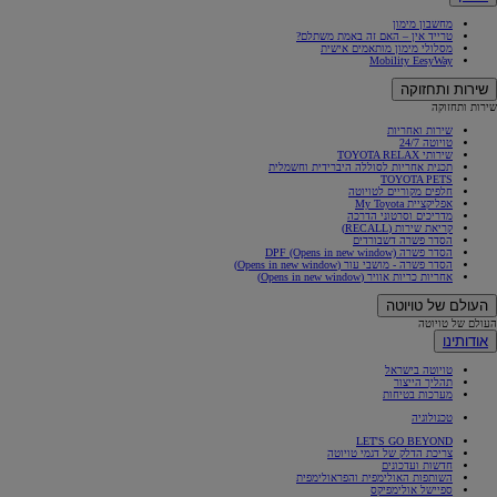
מחשבון מימון
טרייד אין – האם זה באמת משתלם?
מסלולי מימון מותאמים אישית
Mobility EesyWay
שירות ותחזוקה
שירות ותחזוקה
שירות ואחריות
טויוטה 24/7
שירותי TOYOTA RELAX
תכנית אחריות לסוללה היברידית וחשמלית
TOYOTA PETS
חלפים מקוריים לטויוטה
אפליקציית My Toyota
מדריכים וסרטוני הדרכה
קריאת שירות (RECALL)
הסדר פשרה דשבורדים
הסדר פשרה DPF
(Opens in new window)
הסדר פשרה - מושבי עור
(Opens in new window)
אחריות כריות אוויר
(Opens in new window)
העולם של טויוטה
העולם של טויוטה
אודותינו
טויוטה בישראל
תהליך הייצור
מערכות בטיחות
טכנולוגיה
LET'S GO BEYOND
צריכת הדלק של דגמי טויוטה
חדשות ועדכונים
השותפות האולימפית והפראולימפית
ספיישל אולימפיקס