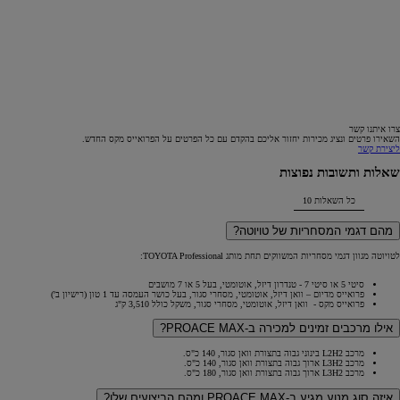
צרו איתנו קשר
השאירו פרטים ונציג מכירות יחזור אליכם בהקדם עם כל הפרטים על הפרואייס מקס החדש.
ליצירת קשר
שאלות ותשובות נפוצות
כל השאלות
10
מהם דגמי המסחריות של טויוטה?
לטויוטה מגוון דגמי מסחריות המשווקים תחת מותג TOYOTA Professional:
סיטי 5 או סיטי 7 - טנדרון דיזל, אוטומטי, בעל 5 או 7 מושבים
פרואייס מדיום – וואן דיזל, אוטומטי, מסחרי סגור, בעל כושר העמסה עד 1 טון (רישיון ב')
פרואייס מקס - וואן דיזל, אוטומטי, מסחרי סגור, משקל כולל 3,510 ק"ג
אילו מרכבים זמינים למכירה ב-PROACE MAX?
מרכב L2H2 בינוני גבוה בתצורת וואן סגור, 140 כ"ס.
מרכב L3H2 ארוך גבוה בתצורת וואן סגור, 140 כ"ס.
מרכב L3H2 ארוך גבוה בתצורת וואן סגור, 180 כ"ס.
איזה סוג מנוע מגיע ב-PROACE MAX ומהם הביצועים שלו?