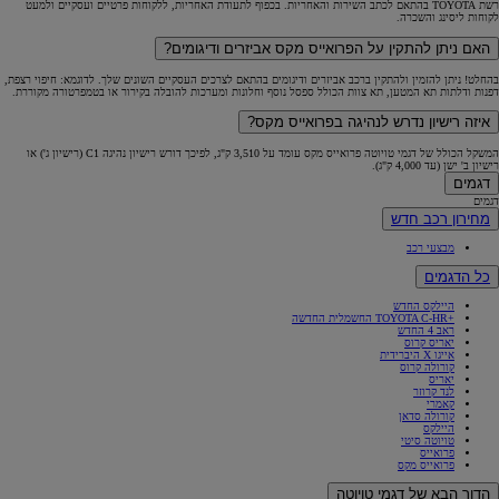
רשת TOYOTA בהתאם לכתב השירות והאחריות. בכפוף לתעודת האחריות, ללקוחות פרטיים ועסקיים ולמעט
לקוחות ליסינג והשכרה.
האם ניתן להתקין על הפרואייס מקס אביזרים ודיגומים?
בהחלט! ניתן להזמין ולהתקין ברכב אביזרים ודיגומים בהתאם לצרכים העסקיים השונים שלך. לדוגמא: חיפוי רצפת,
דפנות ודלתות תא המטען, תא צוות הכולל ספסל נוסף וחלונות ומערכות להובלה בקירור או בטמפרטורה מקוררת.
איזה רישיון נדרש לנהיגה בפרואייס מקס?
המשקל הכולל של דגמי טויוטה פרואייס מקס עומד על 3,510 ק"ג, לפיכך דורש רישיון נהיגה C1 (רישיון ג') או
רישיון ב' ישן (עד 4,000 ק"ג).
דגמים
דגמים
מחירון רכב חדש
מבצעי רכב
כל הדגמים
היילקס החדש
+TOYOTA C-HR החשמלית החדשה
ראב 4 החדש
יאריס קרוס
אייגו X היברידית
קורולה קרוס
יאריס
לנד קרוזר
קאמרי
קורולה סדאן
היילקס
טויוטה סיטי
פרואייס
פרואייס מקס
הדור הבא של דגמי טויוטה