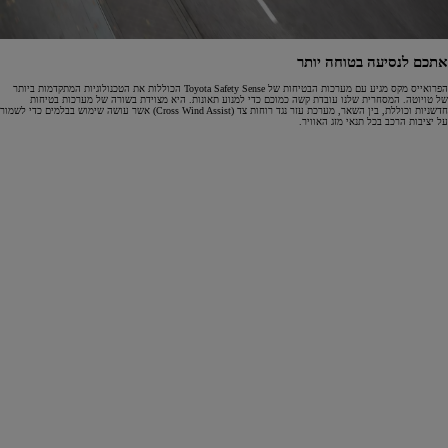
אתכם לנסיעה בטוחה יותר
הפרואייס מקס מגיע עם מערכות הבטיחות של Toyota Safety Sense הכוללות את הטכנולוגיות המתקדמות ביותר
של טויוטה. המסחרית שלנו עובדת קשה כמוכם כדי למנוע תאונות. היא מצוידת בשורה של מערכות בטיחות
חדשניות וכוללת, בין השאר, מערכת עזר נגד רוחות צד (Cross Wind Assist) אשר עושה שימוש בבלמים כדי לשמור
על יציבות הרכב בכל תנאי מזג האוויר.