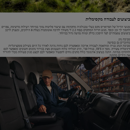
ביצועים לעבודה מקסימלית
מנועי הדיזל של הפרואייס מקס בעלי טכנולוגיה מתקדמת עם שיעור פליטות נמוך במיוחד ויעילות מרשימה, צפויים
לחסוך לך זמן וכסף. מנוע הדיזל המתקדם בנפח 2.2 ל' משודך לתיבה אוטומטית בעלת 8 הילוכים, ומעניק לרכב
ביצועים עוצמתיים לצד חיסכון בדלק וטווח נסיעה גדול במיוחד.
סביבת נהג
מחוברים גם בנסיעה
סביבת הנהג בנויה ומותאמת לעבודה ארוכה ומאפשרת לכם נוחות נהיגה לאורך כל היום בשילוב פונקציונליות
דיגיטלית עשירה. מסך ה-TFT, בגודל 10", הרב תכליתי בלוח השעונים מציג בבירור נתונים חשובים ומאפשר לכם
להתרכז בנהיגה. ההגה בעיצוב ארגונומי כולל מתגים נוחים לתפעול ומאפשר לכם לבצע מגוון פעולות מבלי להוריד
את הידיים מההגה.