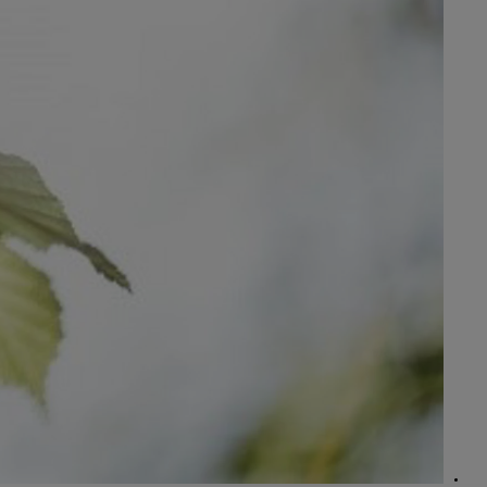
החל מ-₪158,990
אגרת רישוי:
מחיר כולל: החל מ-
החל מ-1,800 ₪ לחודש במסלול EasyWay
קאמרי
היברידי