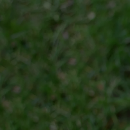
טויוטה LEASE
מגוון מסלולי ליסינג פרטי ועסקי בה