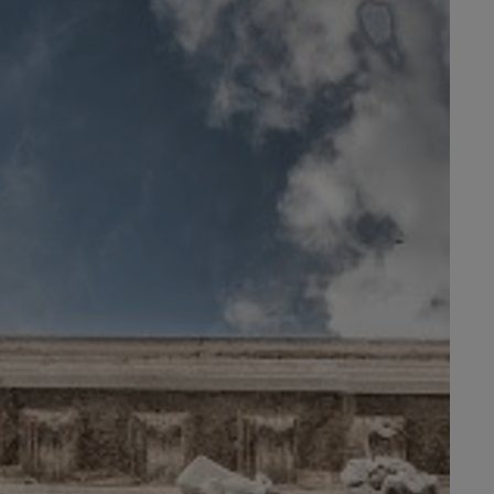
יאריס קרוס
היברידי