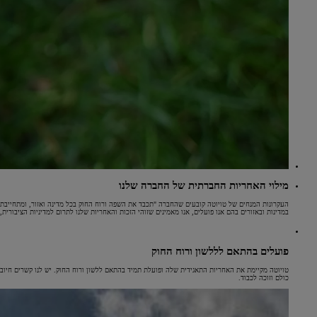
מילוי האחריות החברתית של החברה שלנו
העקרונות המנחים של טויוטה קובעים שהחברה "תכבד את השפה ורוח החוק בכל מדינה ואזור, ומתחייבת ל
במדינות ובאזורים בהם אנו פועלים, אנו מאמינים שזוהי הזכות והאחריות שלנו לתרום למדיניות הציבורית,
פועלים בהתאם לללשון ורוח החוק
טויוטה מקיימת את האחריות התאגידית שלה ופועלת תמיד בהתאם ללשון ורוח החוק. יש לנו קשרים חיוביי
כולם וזוכה לכבוד.