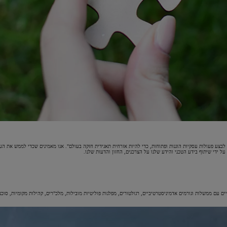
בצע פעולות עסקיות הוגנות ופתוחות, כדי להיות אזרחית תאגידית חזקה בעולם". אנו מאמינים שכדי לממש את העי
 על ידי שיתוף בידע הטכני והידע שלנו על הצרכנים, החזון והדעות שלנו.
ם עם ממשלות וגורמים אדמיניסטרטיביים, רגולטורים, מפלגות פוליטיות מובילות, מלכ"רים, קהילות מקומיות, סו