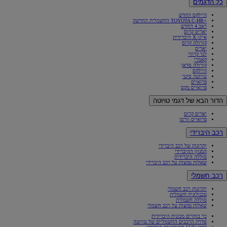
כל הדגמים
היילקס החדש
+TOYOTA C-HR החשמלית החדשה
ראב 4 החדש
יאריס קרוס
אייגו X היברידית
קורולה קרוס
יאריס
לנד קרוזר
קאמרי
קורולה סדאן
היילקס
טויוטה סיטי
פרואייס
פרואייס מקס
הדור הבא של דגמי טויוטה
יאריס קרוס
פרואייס וורסו
רכב היברידי
יתרונות של רכב היברידי
המגוון ההיברידי
סוללה היברידית
שאלות נפוצות על רכב היברידי
רכב חשמלי
יתרונות רכב חשמלי
טכנולוגיה חשמלית
סוללה חשמלית
שאלות נפוצות על רכב חשמלי
כך בוחרים מכונית היברידית
סדרת הרכבים החשמליים של טויוטה