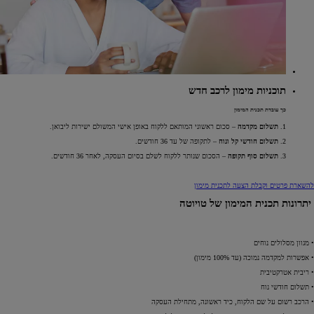
תוכניות מימון לרכב חדש
כך עובדת תכנית המימון
1.
תשלום מקדמה
– סכום ראשוני המותאם ללקוח באופן אישי המשולם ישירות ליבואן.
2.
תשלום חודשי קל ונוח
– לתקופה של עד 36 חודשים.
3.
תשלום סוף תקופה
– הסכום שנותר ללקוח לשלם בסיום העסקה, לאחר 36 חודשים.
להשארת פרטים וקבלת הצעה לתכנית מימון
יתרונות תכנית המימון של טויוטה
• מגוון מסלולים נוחים
• אפשרות למקדמה נמוכה (עד 100% מימון)
• ריבית אטרקטיבית
• תשלום חודשי נוח
• הרכב רשום על שם הלקוח, כיד ראשונה, מתחילת העסקה