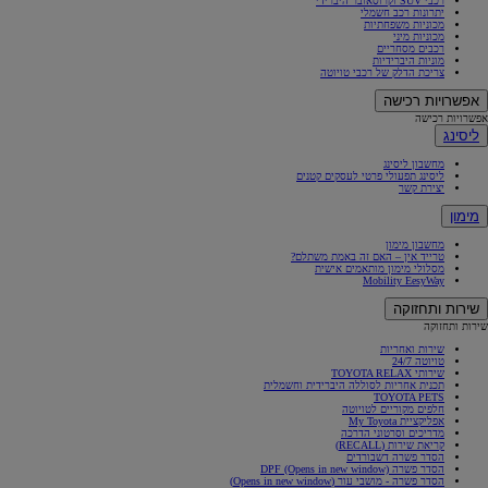
רכבי SUV וקרוסאובר היברידי
יתרונות רכב חשמלי
מכוניות משפחתיות
מכוניות מיני
רכבים מסחריים
מוניות היברידיות
צריכת הדלק של רכבי טויוטה
אפשרויות רכישה
אפשרויות רכישה
ליסינג
מחשבון ליסינג
ליסינג תפעולי פרטי לעסקים קטנים
יצירת קשר
מימון
מחשבון מימון
טרייד אין – האם זה באמת משתלם?
מסלולי מימון מותאמים אישית
Mobility EesyWay
שירות ותחזוקה
שירות ותחזוקה
שירות ואחריות
טויוטה 24/7
שירותי TOYOTA RELAX
תכנית אחריות לסוללה היברידית וחשמלית
TOYOTA PETS
חלפים מקוריים לטויוטה
אפליקציית My Toyota
מדריכים וסרטוני הדרכה
קריאת שירות (RECALL)
הסדר פשרה דשבורדים
הסדר פשרה DPF
(Opens in new window)
הסדר פשרה - מושבי עור
(Opens in new window)