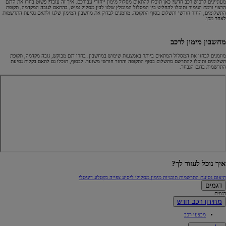
מעוניינים לרכוש רכב חדש? כאן תוכלו להתאים מסלול מימון ייחודי עבורכם. איך זה עובד? פשוט בחרו את הדגם
הרצוי ורמת הגימור ותוכלו להחליט בין המסלול המומלץ שלנו לבין מסלול גמיש, בהתאם לגובה המקדמה, תקופת
התשלומים, החזר חודשי ותשלום בסוף התקופה. מוזמנים לבדוק את מחשבון המימון שלנו ולתאם נסיעת התרשמות
לאחר מכן.
מחשבון מימון לרכב
מוזמנים לבחון את המסלול המתאים ביותר באמצעות שימוש במחשבון. בחרו דגם מבוקש, גובה מקדמה, תקופת
תשלומים ותוכלו להתרשם מתשלום בסוף התקופה והחזר חודשי משוער. לבסוף, תוכלו גם לתאם בקלות נסיעת
התרשמות בדגם הנבחר.
איך נוכל לעזור לך?
תיאום נסיעת התרשמות
תוכניות מימון
מסלולי ליסינג
צפייה בקטלוג דיגיטלי
דגמים
דגמים
מחירון רכב חדש
מבצעי רכב