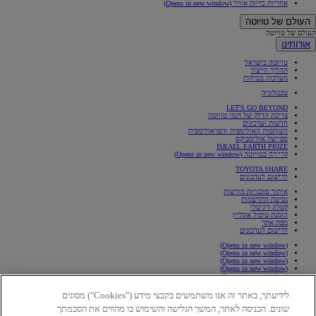
אחריות כריות אוויר
(Opens in new window)
העולם של טויוטה
העולם של טויוטה
אודותינו
טויוטה בישראל
תהליך הייצור
מערכות בטיחות
טכנולוגיה
LET'S GO BEYOND
צריכת הדלק של דגמי טויוטה
חדשות ועדכונים
השותפות האולימפית והפראולימפית
ספיישל אולימפיקס
ISRAEL EARTH PRIZE
קריירה בטויוטה
(Opens in new window)
TOYOTA SHARE
לרישום לעדכונים
איתור סוכנויות מורשות
נסיעת התרשמות
קטלוג דיגיטלי
הזמנת טיפול אונליין
מפת אתר
לרישום לעדכונים
(Opens in new window)
(Opens in new window)
(Opens in new window)
(Opens in new window)
(Opens in new window)
(Opens in new window)
לידיעתך, באתר זה אנו משתמשים בקבצי מידע ("Cookies") מסוגים
(Opens in new window)
שונים. הכניסה לאתר, המשך הגלישה והשימוש בו מהווים את הסכמתך
כלל התמונות והסרטונים המוצגים באתר, לרבות אלו המוצגים במסכי הרכבת דגם בהתאמה אישית הינם