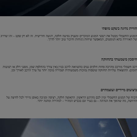
חוויית נהיגה בשקט מופתי
המנוע החשמלי מבטל את רעשי המנוע המוכרים ומעניק נסיעה חלקה, רגועה וחרישית. זה לא רק שקט – זהו שדרוג
של האווירה בתא הנוסעים, המאפשר שיחות נינוחות וחיבור טוב יותר לדרך.
חיסכון משמעותי בתחזוקה
רכב חשמלי מורכב מהרבה פחות חלקים נעים בהשוואה לרכב בנזין (אין צורך בהחלפת שמן, מסנני דלק או רצועות
תזמון). התוצאה? עלויות תחזוקה שוטפות נמוכות משמעותית ושמירה טובה יותר על ערך הרכב לאורך זמן.
ביצועים מיידיים ועוצמתיים
הכוח של המנוע החשמלי זמין לכם מהרגע הראשון. התאוצה חלקה, רציפה ומגיבה באופן מיידי לכל לחיצה על
הדוושה, מה שהופך את הנהיגה – גם בעיר וגם בכביש המהיר – למהירה ומהנה יותר.