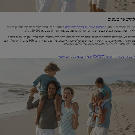
להישאר טעונים
כמו כל מרכיב בטויוטה,
הסוללות במכוניות החשמליות שלנו
פותחו על ידי המהנדסים שלנו כדי להחזיק מעמד
לאורך זמן. לטובת השקט הנפשי שלך, כל סוללה מגיעה עם אחריות ל-8 שנים או 160,000 ק"מ.
תכנית האיסוף שלנו מבטיחה שכאשר הסוללות של מכוניות חשמליות מגיעות לסוף חייהן, הן מטופלות בצורה
בטיחותית ואחראית. מרכזי השירות המורשים של טויוטה אוספים אליהם כיום יותר מ-90% מהסוללות שלנו, ואנו
חותרים למחזר למעלה מ-50% ממשקלה של סוללה חשמלית.
לרכב החשמלי החדש של TOYOTA
שאלות נפוצות על רכב חשמלי