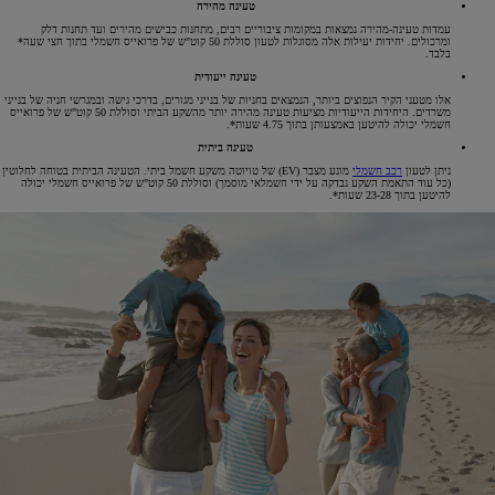
טעינה מהירה
עמדות טעינה-מהירה נמצאות במקומות ציבוריים רבים, מתחנות כבישים מהירים ועד תחנות דלק
ומרכולים. יחידות יעילות אלה מסוגלות לטעון סוללת 50 קוט"ש של פרואייס חשמלי בתוך חצי שעה*
בלבד.
טעינה ייעודית
אלו מטעני הקיר הנפוצים ביותר, הנמצאים בחניות של בנייני מגורים, בדרכי גישה ובמגרשי חניה של בנייני
משרדים. היחידות הייעודיות מציעות טעינה מהירה יותר מהשקע הביתי וסוללת 50 קוט"ש של פרואייס
חשמלי יכולה להיטען באמצעותן בתוך 4.75 שעות*.
טעינה ביתית
ניתן לטעון
רכב חשמלי
מונע מצבר (EV) של טויוטה משקע חשמל ביתי. הטעינה הביתית בטוחה לחלוטין
(כל עוד התאמת השקע נבדקה על ידי חשמלאי מוסמך) וסוללת 50 קוט"ש של פרואייס חשמלי יכולה
להיטען בתוך 23-28 שעות*.