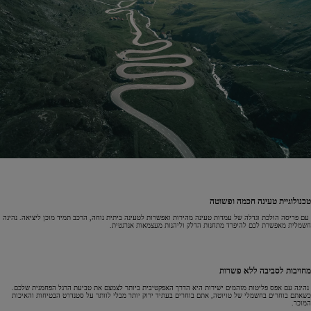
טכנולוגיית טעינה חכמה ופשוטה
עם פריסה הולכת וגדלה של עמדות טעינה מהירות ואפשרות לטעינה ביתית נוחה, הרכב תמיד מוכן ליציאה. נהיגה
חשמלית מאפשרת לכם להיפרד מתחנות הדלק וליהנות מעצמאות אנרגטית.
מחויבות לסביבה ללא פשרות
נהיגה עם אפס פליטות מזהמים ישירות היא הדרך האפקטיבית ביותר לצמצם את טביעת הרגל הפחמנית שלכם.
כשאתם בוחרים בחשמלי של טויוטה, אתם בוחרים בעתיד ירוק יותר מבלי לוותר על סטנדרט הבטיחות והאיכות
המוכר.