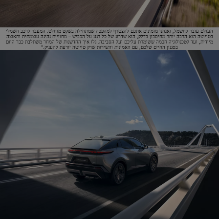
העולם עובר לחשמל, ואנחנו מזמינים אתכם להצטרף למהפכה שמתחילה בשקט מוחלט. המעבר לרכב חשמלי
בטויוטה הוא הרבה יותר מחיסכון בדלק; הוא שדרוג של כל רגע על הכביש – מחוויית נהיגה עוצמתית ותאוצה
מיידית, ועד לטכנולוגיה חכמה ששומרת עליכם ועל הסביבה. גלו איך החדשנות של המחר משתלבת כבר היום
בסגנון החיים שלכם, עם האמינות והשירות שרק טויוטה יודעת להעניק."