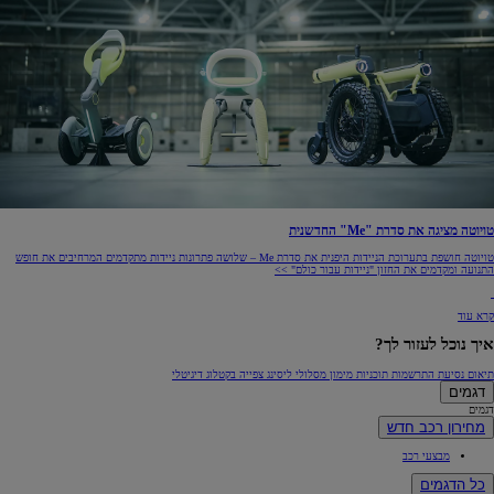
טויוטה מציגה את סדרת "Me" החדשנית
טויוטה חושפת בתערוכת הניידות היפנית את סדרת Me – שלושה פתרונות ניידות מתקדמים המרחיבים את חופש
התנועה ומקדמים את החזון "ניידות עבור כולם" >>
קרא עוד
איך נוכל לעזור לך?
תיאום נסיעת התרשמות
תוכניות מימון
מסלולי ליסינג
צפייה בקטלוג דיגיטלי
דגמים
דגמים
מחירון רכב חדש
מבצעי רכב
כל הדגמים