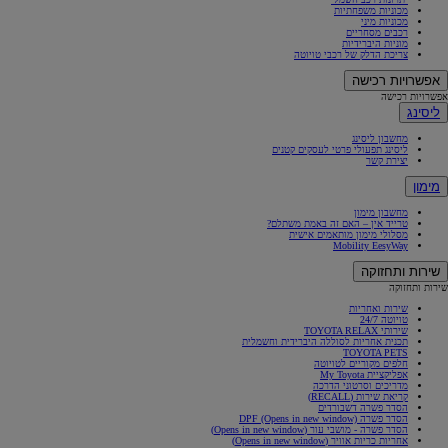
מכוניות משפחתיות
מכוניות מיני
רכבים מסחריים
מוניות היברידיות
צריכת הדלק של רכבי טויוטה
אפשרויות רכישה
אפשרויות רכישה
ליסינג
מחשבון ליסינג
ליסינג תפעולי פרטי לעסקים קטנים
יצירת קשר
מימון
מחשבון מימון
טרייד אין – האם זה באמת משתלם?
מסלולי מימון מותאמים אישית
Mobility EesyWay
שירות ותחזוקה
שירות ותחזוקה
שירות ואחריות
טויוטה 24/7
שירותי TOYOTA RELAX
תכנית אחריות לסוללה היברידית וחשמלית
TOYOTA PETS
חלפים מקוריים לטויוטה
אפליקציית My Toyota
מדריכים וסרטוני הדרכה
קריאת שירות (RECALL)
הסדר פשרה דשבורדים
הסדר פשרה DPF
(Opens in new window)
הסדר פשרה - מושבי עור
(Opens in new window)
אחריות כריות אוויר
(Opens in new window)