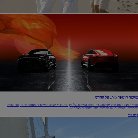
טויוטה חושפת מותג-על החדש
טויוטה מציגה את מותג Century בתערוכת הניידות של יפן, עם רכבי יוקרה המשלבים מסורת יפנית, טכנולוגיה
מתקדמת וחוויית נסיעה יוקרתית לנהג ולנוסעים כאחד >>
קרא עוד