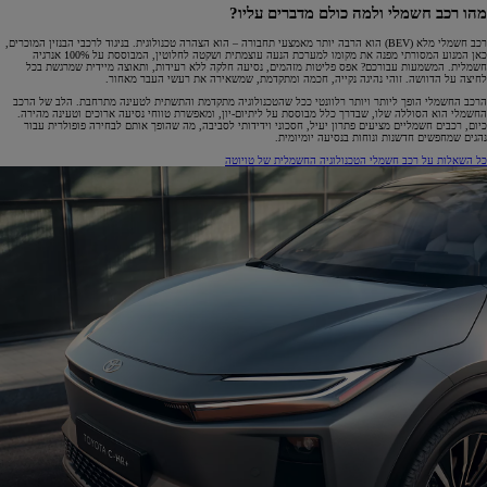
מהו רכב חשמלי ולמה כולם מדברים עליו?
רכב חשמלי מלא (BEV) הוא הרבה יותר מאמצעי תחבורה – הוא הצהרה טכנולוגית. בניגוד לרכבי הבנזין המוכרים,
כאן המנוע המסורתי מפנה את מקומו למערכת הנעה עוצמתית ושקטה לחלוטין, המבוססת על 100% אנרגיה
חשמלית. המשמעות עבורכם? אפס פליטות מזהמים, נסיעה חלקה ללא רעידות, ותאוצה מיידית שמרגשת בכל
לחיצה על הדוושה. זוהי נהיגה נקייה, חכמה ומתקדמת, שמשאירה את רעשי העבר מאחור.
הרכב החשמלי הופך ליותר ויותר רלוונטי ככל שהטכנולוגיה מתקדמת והתשתית לטעינה מתרחבת. הלב של הרכב
החשמלי הוא הסוללה שלו, שבדרך כלל מבוססת על ליתיום-יון, ומאפשרת טווחי נסיעה ארוכים וטעינה מהירה.
כיום, רכבים חשמליים מציעים פתרון יעיל, חסכוני וידידותי לסביבה, מה שהופך אותם לבחירה פופולרית עבור
נהגים שמחפשים חדשנות ונוחות בנסיעה יומיומית.
כל השאלות על רכב חשמלי
הטכנולוגיה החשמלית של טויוטה