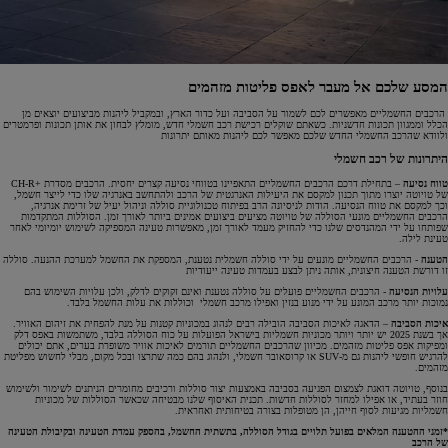
המסע שלכם אל מעבר לאפס פליטות מזהמים
הרכבים החשמליים מאפשרים לכם לשמור על הסביבה ועל כדור הארץ, ובמקביל ליהנות מביצועים יוצאים מן
הכלל וממגוון תכונות חדשניות. כשאתם שוקלים רכישת רכב חשמלי חדש, מומלץ לבחון את אותן תכונות ופרמטרים
ולוודא שהרכב החשמלי החדש שלכם מאפשר לכם ליהנות מאותם יתרונות
היתרונות של רכב חשמלי
טווח נסיעה
– בתחילת דרכם הרכבים החשמליים התאפיינו בטווחי נסיעה קצרים יחסית. הרכבים מסדרת +CH-R
של טויוטה יוצרו מתוך תכנון למקסם את היעילות האנרגטית של הרכב ולהתחשב באנרגיה שלו כדי לייצר חשמל,
וכך למקסם את טווח הנסיעה. הודות לניסיונה הרב בפיתוח טכנולוגיית סוללה וניהול יעיל של זרימת אנרגיה,
הרכבים החשמליים מונעי הסוללה של טויוטה מציעים ביצועים אמינים ביותר לאורך זמן. הסוללות המתקדמות
שפותחו על ידי המהנדסים שלנו כדי להחזיק מעמד לאורך זמן, מאפשרות טעינה המספיקה לשימוש יומיומי לאחר
טעינת לילה.
הטענה
- הרכבים החשמליים מונעים על ידי סוללה חשמלית נטענת, המספקת את החשמל למערכת ההנעה. סוללה
זו דורשת הטענה חיצונית, אותה ניתן לבצע בעמדות טעינה ייעודיות
עלויות הנסיעה
- הרכבים החשמליים פועלים על סוללה נטענת ואינם זקוקים לדלק, ולכן עלויות השימוש בהם
נמוכות יותר מרכב המונע על ידי מנוע בנזין ואפילו מרכב חשמלי וכוללות את עלות החשמל בלבד.
איכות הסביבה
–
הדאגה לאיכות הסביבה הובילה רבים לנהוג במכוניות קטנות על מנת להפחית את זיהום האוויר.
אך בשנת 2025 יש יותר ויותר מכוניות חשמליות בישראל הפועלות על כוח הסוללה בלבד, משתמשות באפס דלק
ומפיקות אפס פליטות מזהמים. מכיוון שהרכבים החשמליים תורמים לאיכות אוויר משופרת בערים, אתם יכולים
להרגיש חופשי ליהנות גם מ-SUV או קרוסאובר חשמלי, ולנהוג בהם כמה שתרצו ובכל מקום, מבלי לחשוש מפליטת
מזהמים.
בנוסף, טויוטה דואגת לצמצום הפגיעה בסביבה באמצעות יצור סוללות ורכיבים מחומרים הניתנים לשימור ולשימוש
חוזר בעתיד, או אפילו למחזר לסוללות חדשות. תכנית האיסוף שלנו מבטיחה שכאשר הסוללות של מכוניות
חשמליות מגיעות לסוף חייהן, הן מטופלות בצורה בטיחותית ואחראית.
*זמני ההטענה המלאים בפועל תלויים בגודל הסוללה, בתשתית החשמל, בהספק עמדת הטעינה ובקיבולת הטעינה
של הרכב