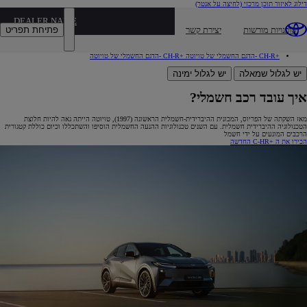
דילוג לאיזור תוכן מרכזי
(לחיצה על אנטר)
איך עובד רכב חשמלי?
איך עובד רכב חשמלי?
DEALER NAME
יתרונות רכב חשמלי
יתרונות רכב חשמלי
פתיחת תפריט
סוכנויות מורשות
יצירת קשר
טכנולוגיה חשמלית
טכנולוגיה חשמלית
סוללה חשמלית
סוללה חשמלית
שאלות נפוצות על רכב חשמלי
שאלות נפוצות על רכב חשמלי
+CH-R -הדגם החשמלי של טויוטה
+CH-R -הדגם החשמלי של טויוטה
יש לגלול שמאלה
יש לגלול ימינה
איך עובד רכב חשמלי?
מאז השקתה של הפריוס, המכונית ההיברידית-חשמלית הראשונה (1997), טויוטה הייתה גאה להיות חלוצת
הטכנולוגיה ההיברידית חשמלית. עם השנים טכנולוגיות ההנעה החשמלית הוסיפו והשתכללו וכיום כוללת קטגורית
הרכבים המונעים על ידי חשמל
הכירו את ה +C-HR החדשה