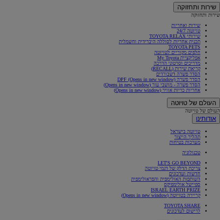
שירות ותחזוקה
שירות ותחזוקה
שירות ואחריות
טויוטה 24/7
שירותי TOYOTA RELAX
תכנית אחריות לסוללה היברידית וחשמלית
TOYOTA PETS
חלפים מקוריים לטויוטה
אפליקציית My Toyota
מדריכים וסרטוני הדרכה
קריאת שירות (RECALL)
הסדר פשרה דשבורדים
הסדר פשרה DPF
(Opens in new window)
הסדר פשרה - מושבי עור
(Opens in new window)
אחריות כריות אוויר
(Opens in new window)
העולם של טויוטה
העולם של טויוטה
אודותינו
טויוטה בישראל
תהליך הייצור
מערכות בטיחות
טכנולוגיה
LET'S GO BEYOND
צריכת הדלק של דגמי טויוטה
חדשות ועדכונים
השותפות האולימפית והפראולימפית
ספיישל אולימפיקס
ISRAEL EARTH PRIZE
קריירה בטויוטה
(Opens in new window)
TOYOTA SHARE
לרישום לעדכונים