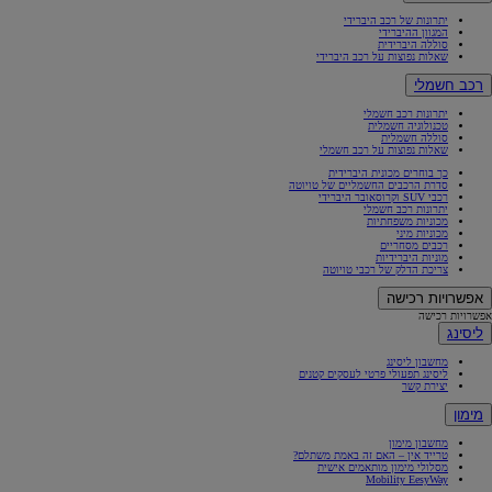
יתרונות של רכב היברידי
המגוון ההיברידי
סוללה היברידית
שאלות נפוצות על רכב היברידי
רכב חשמלי
יתרונות רכב חשמלי
טכנולוגיה חשמלית
סוללה חשמלית
שאלות נפוצות על רכב חשמלי
כך בוחרים מכונית היברידית
סדרת הרכבים החשמליים של טויוטה
רכבי SUV וקרוסאובר היברידי
יתרונות רכב חשמלי
מכוניות משפחתיות
מכוניות מיני
רכבים מסחריים
מוניות היברידיות
צריכת הדלק של רכבי טויוטה
אפשרויות רכישה
אפשרויות רכישה
ליסינג
מחשבון ליסינג
ליסינג תפעולי פרטי לעסקים קטנים
יצירת קשר
מימון
מחשבון מימון
טרייד אין – האם זה באמת משתלם?
מסלולי מימון מותאמים אישית
Mobility EesyWay