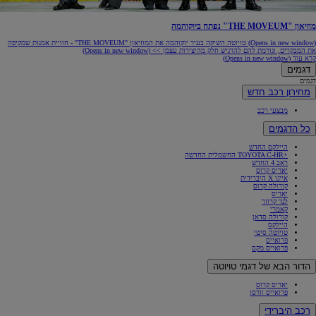
מוזיאון "THE MOVEUM" נפתח ביוקוהמה
(Opens in new window)
טויוטה השיקה בעיר יוקוהמה את המוזיאון "THE MOVEUM" - חוויית אמנות שמקיפה
את המבקרים, וגורמת להם להרגיש חלק מהיצירות עצמן >>
(Opens in new window)
קרא עוד
(Opens in new window)
דגמים
דגמים
מחירון רכב חדש
מבצעי רכב
כל הדגמים
היילקס החדש
+TOYOTA C-HR החשמלית החדשה
ראב 4 החדש
יאריס קרוס
אייגו X היברידית
קורולה קרוס
יאריס
לנד קרוזר
קאמרי
קורולה סדאן
היילקס
טויוטה סיטי
פרואייס
פרואייס מקס
הדור הבא של דגמי טויוטה
יאריס קרוס
פרואייס וורסו
רכב היברידי