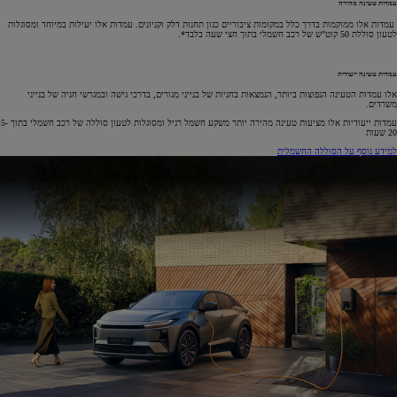
עמדות טעינה מהירה
עמדות אלו ממוקמות בדרך כלל במקומות ציבוריים כגון תחנות דלק וקניונים. עמדות אלו יעילות במיוחד ומסוגלות
לטעון סוללת 50 קוט"ש של רכב חשמלי בתוך חצי שעה בלבד*.
עמדות טעינה ייעודית
אלו עמדות הטעינה הנפוצות ביותר, הנמצאות בחניות של בנייני מגורים, בדרכי גישה ובמגרשי חניה של בנייני
משרדים.
עמדות ייעודיות אלו מציעות טעינה מהירה יותר משקע חשמל רגיל ומסוגלות לטעון סוללה של רכב חשמלי בתוך 5-
20 שעות
למידע נוסף על הסוללה החשמלית