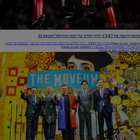
טויוטה חושפת את CUE7: הדור החדש של רובוט הכדורסל המבוסס AI
(Opens in new window)
הכירו את
CUE7
– הדור החדש של רובוט הכדורסל מבית טויוטה, המבוסס על הבינה
המלאכותית המתקדמת ביותר בעולם>>
(Opens in new window)
קרא עוד
(Opens in new window)