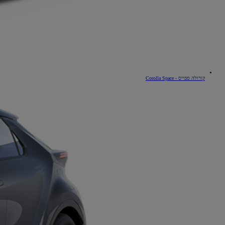
החל מ-₪158,990
אגרת רישוי:
מחיר כולל: החל מ-
החל מ-1,800 ₪ לחודש במסלול EasyWay
קורולה ספייס - Corolla Space
קאמרי
היברידי