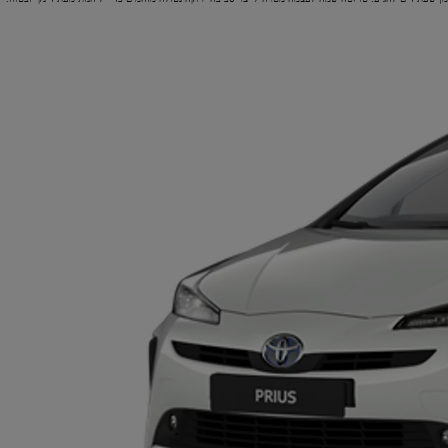
טויוטה LEASE
מגוון מסלולי ליסינג פרטי ועסקי בה