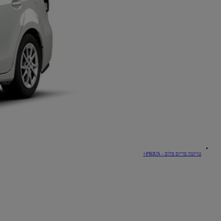
יאריס קרוס
היברידי
טויוטה פריוס פלוס - PRIUS+