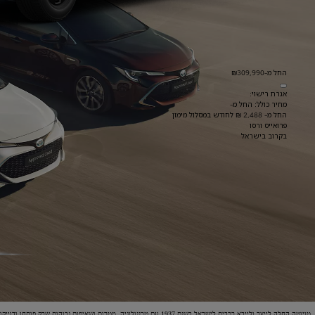
החל מ-₪309,990
אגרת רישוי:
מחיר כולל: החל מ-
החל מ- 2,488 ₪ לחודש במסלול מימון
פרואייס ורסו
בקרוב בישראל
טויוטה החלה לייצר ולייבא רכבים לישראל בשנת 1937 עם טכננולוגיה, מטרות ושאיפות גבוהות שרק פותחו ודוייקו עם השנים, החל מהטכנולוגיה ההיברידית שטויוטה הובילה, והיתה החלוצה בתחום ועד לרכבים חשמליים ורכבי מימן שעתידים להגיע. טויוטה שמה לעצמה מטרה לייצר סביבה ירוקה נטולה מזהמים כדיי ליהנות מעתיד נקי ובטוח.