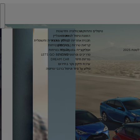
טיפולים ותחזוקה
טכנולוגיה וחדשנות
איכות
הזמנת טיפול לטויוטה אונליין
כל 
תהליך הייצור
תכנית אחריות לסוללה היברידית וחשמלית
מבצ
קריאת שירות (RECALL)
תרבות ובטיחות
ציי
ת 2025
אפליקציית My Toyota
מערכת בטיחות
מונ
מדריכים וסרטוני הדרכה
LET'S GO BEYOND
היב
נוריות חיווי
DREAM CAR
מכו
ערכת תיקון נקר בחירום
מש
מידע על ציוד וטיפול ברכבי טויוטה
רכב
שטח 
רכב
X4
רכב
קטנ
רכב
מסח
תיא
נסי
הת