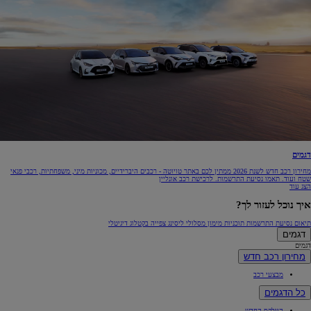
דגמים
מחירון רכב חדש לשנת 2026 ממתין לכם באתר טויוטה - רכבים היברידיים, מכוניות מיני, משפחתיות, רכבי פנאי
שטח ועוד. תאמו נסיעת התרשמות. לרכישת רכב אונליין
הצג עוד
איך נוכל לעזור לך?
תיאום נסיעת התרשמות
תוכניות מימון
מסלולי ליסינג
צפייה בקטלוג דיגיטלי
דגמים
דגמים
מחירון רכב חדש
מבצעי רכב
כל הדגמים
היילקס החדש