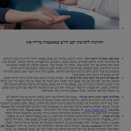
יתרונות לרכישת רכב חדש באמצעות טרייד-אין
שקט נפשי במכירת הרכב הישן
- כולנו יודעים, מכירת רכב באופן עצמאי יכולה להיות מורכבת ולעיתים
אף מסורבלת ויקרה. פרסום באתרים, נסיעות מבחן, תיאומים, התרוצצויות, בדיקות במוסך, הערכת שווי,
משא ומתן מתיש עם יותר מקונה אחד, אובדן ימי עבודה ועוד. בביצוע החלפת רכב באחת מסוכנויות
טויוטה המורשות, אתם למעשה מוכרים את הרכב באותו מקום בו אתם רוכשים את הרכב החדש,
ומתקזזים על שווי הרכב הישן ברכישת הטויוטה החדשה. אפקט נלווה הוא היעדר כאב הראש והתהליך
המייגע שבמכירת הרכב הישן באופן פרטי.
לא נשארים לרגע בלי רכב! כולנו מכירים את זה -
בקניית מכונית חדשה מהניילונים יכולה להיות תקופת
המתנה מסוימת. אבל מה אם כבר מצאנו קונה לאוטו הישן שלנו? מה נעשה עד אז? נישאר בלי רכב בכלל?
נחזור לנסוע בתחבורה ציבורית? ובכן, בעסקת טרייד אין באחת מסוכנויות טויוטה המורשות נהנים מכל
העולמות, פשוט. לא תצטרכו להישאר רגע אחד ללא רכב מכיוון שתוכלו להישאר עם הרכב הישן שלכם
עד לקבלת הטויוטה החדשה. מדובר בעסקה מהירה, נוחה ומשתלמת.
מסלולים ותנאי מימון נוחים במיוחד
- מעוניינים להחליף את הרכב שלכם ולרכוש טויוטה חדשה? לא
חשוב איזה דגם הרכב הישן שלכם, ברכישת טויוטה באחת מסוכנויות טויוטה המורשות אפשר למכור.
אותו בטרייד-אין ולהפחית את הסכום ברכישת טויוטה חדשה מהניילונים. בנוסף, אתם זכאים גם להטבות
מצוינות ומתנאי תשלום בהתאמה אישית עבורכם, הן באמצעות תכנית המימון האטרקטיבית שלנו Toyota
EasyWay,
ליסינג תפעולי פרטי
, או באמצעות מודל של ליסינג פרטי - Toyota Lease. מגוון המסלולים
מאפשרים לכם לבצע את הרכישה בתנאים הכלכליים והנוחים ביותר עבורכם, בהתאמה אישית מלאה.
אחריות ובטחון -
רכישת טויוטה חדשה בסוכנויות המורשות, בין אם בעסקת החלפת רכב או בעסקה
רגילה, מאפשרת ליהנות מאחריות היבואן הרשמי, דבר שכמובן לא קיים במקום אחר, ומחוויית רכישה
מקצועית, אמינה ובטוחה. לאלו מצטרפים גם כל היתרונות הטכנולוגיים הבלעדיים של טויוטה. למשל,
חיבור למערכת Toyota connected, מערכת הרכב המחובר המתקדמת של טויוטה, או חיבור ל-My Toyota,
האפליקציה שמחברת אתכם עוד יותר לטויוטה שלכם בכל מקום ובכל זמן. כמובן שבעסקה כזו, בניגוד