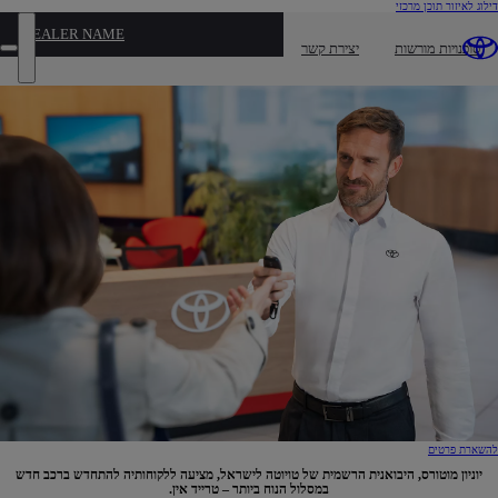
(לחיצה
דילוג לאיזור תוכן מרכזי
על
אנטר)
DEALER NAME
טרייד אין – האם זה באמת משתלם?
סוכנויות מורשות
יצירת קשר
פת
תפ
להשארת פרטים
יוניון מוטורס, היבואנית הרשמית של טויוטה לישראל, מציעה ללקוחותיה להתחדש ברכב חדש
במסלול הנוח ביותר – טרייד אין.