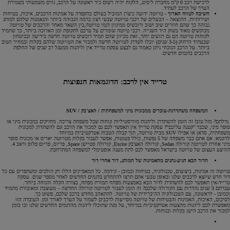
לרכישת רכב 0 ק"מ מחברת ליסינג, הלקוח יהיה רשום כיד ראשונה על הרכב, גורם משמעותי בשמירת
הערך של הרכב לעתיד.
חשיבה לטווח הארוך -
טויוטה ידועה כיצרן המוביל בעולם בהקפדה על אמינות הרכבים, איכות, בטיחות
ושירותיות. התוצאה – הבעלים של רכבי טויוטה שבעי רצון ברמה הגבוהה ביותר והנאמנות שלהם למותג
גבוהה כך שהם חוזרים שוב ושוב ורוכשים ממיגוון דגמי טויוטה,בין השאר מאחר והרכבים של טויוטה
מבוקשים מאוד בשוק היד השנייה. רכבי טיוטה שומרים על ערכם לתקופת זמן הארוכה ביותר, כך שתמיד
לקוחות טויוטה הם גם רגועים יותר, זאת מכיוון שהם תמיד רוכשים טויוטה חדשה בידיעה ובביטחון
שבעתיד הרחוק (3-5 שנים) יוכלו לשדרג לטויוטה חדשה ולמכור את הטויוטה שלהם בקלות ובמחיר הטוב
ביותר. על הרכב הנוכחי ניתן כאמור גם לבצע עסקת טרייד אין וליהנות ממעגל רב שנים של החלפת
הרכבים בדגמים חדשים.
טרייד אין לרכב: הדוגמאות הנפוצות
המשפחה משתדרגת-עוברים ממכונית מיני למשפחתית / האצ'בק / SUV
גדלתם? מזל טוב! זה הזמן להשתדרג וליהנות מוורסטיליות ונוחות שכל משפחה צריכה. מחזיקים במכונית מיני או
סופר מיני, שכבר "קטנה עליכם"? עסקת טרייד אין תאפשר לכם גם למכור את הרכב וגם להשתדרג למכונית
משפחתית, סדאן או אפילו SUV מבית טויוטה, תוך קבלת הטבות אטרקטיביות במיוחד.
לדוגמא: אם אתם כבר משפחה של 5 נפשות, כולל פעוטות, אפשר לעבור בקלות מטויוטה יאריס או מכונית סופר
מיני אחרת לטויוטה קורולה Sedan, קורולה האצ'בק Excite, קורולה סטיישן Space, פריוס, פריוס פלוס וראב 4.
ההיצע העצום של טויוטה בישראל מאפשר לכם לתת מענה אופטימלי למשפחה המתרחבת.
הדור הבא הגיע-נהנים מהאמינות של המותג, דור אחרי דור
טויוטה זה אמינות, ביצועים, טכנולוגיה, בטיחות וכמובן - קידמה. כל המאפיינים הללו רק הולכים ומשתפרים עם כל
דור חדש שיוצא לרכבים שלנו ובאופן טבעי אתם תרצו להתחדש בדגמים החדשים לאחר מספר שנים. עסקת
טרייד-אין תאפשר לכם להשתדרג לדור הבא באמצעות מפתח תמורת מפתח, בצורה הקלה והנוחה ביותר.
עברתם 3 שנים נהדרות עם הקורולה שלכם? זה הזמן לעבור לטויוטה קורולה החדשה – מעוצבת ומאובזרת מתמיד
וכמובן - לראשונה, עם הטכנולוגיה ההיברידית של טויוטה. להתאהב מחדש ברכב שלכם, פשוט כך.
לסיכום, האיכות, האמינות והבטיחות של טויוטה מסייעות לרכבים לשמור על הערך לאורך זמן. העובדה הזו
מאפשרת לכם ליהנות מהצעות אטרקטיביות במיוחד, על מנת שתוכלו ליהנות מהדגמים החדשים שלנו ובו בזמן
למכור את הרכב הישן בקלות ובנוחות.