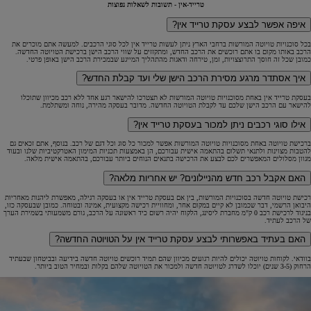
טרייד-אין - תשובות לשאלות נפוצות
איפה אפשר לבצע עסקת טרייד אין?
בכל סוכנויות טויוטה המורשות ברחבי הארץ ניתן לעשות טרייד אין לכל סוגי הרכבים. למעשה אתם מוכרים את
הרכב באותו מקום בו אתם רוכשים את הרכב החדש, ומתקזזים על שווי הרכב הישן ברכישת הטויוטה החדשה.
כמובן שכל זה חוסך התרוצצויות, זמן, טירחה ודאגות מהתהליך המייגע שבמכירת הרכב הישן באופן פרטי.
איך אסתדר מרגע מסירת הרכב הישן שלי ועד קבלת החדש?
בעסקת טרייד אין באחת מסוכנויות טויוטה המורשות לא תצטרכו להישאר רגע אחד ללא רכב מכיוון שתוכלו
להישאר עם הרכב הישן שלכם עד לקבלת הטויוטה החדשה. מדובר בעסקה מהירה, נוחה ומשתלמת.
אילו סוגי רכבים ניתן למכור בעסקת טרייד אין?
ברכישת טויוטה באחת מסוכנויות טויוטה המורשות אפשר למכור כל סוג וכל דגם של רכב. בנוסף, אתם זכאים גם
להטבות מצוינות ולתנאי תשלום בהתאמה אישית עבורכם, הן באמצעות תכניות המימון האטרקטיביות שלנו ובעוד
מגוון מסלולים המאפשרים לכם לבצע את הרכישה בתנאים הנוחים ביותר עבורכם, בהתאמה אישית מלאה.
האם אקבל רכב חדש מהניילונים? יש אחריות מלאה?
רכישת טויוטה חדשה בסוכנויות המורשות, בין אם בעסקת טרייד אין או בעסקה רגילה, מאפשרת ליהנות מאחריות
היבואן הרשמי, דבר שכמובן לא קיים במקום אחר, ומחוויית רכישה מקצועית, אמינה ובטוחה. כמובן שבעסקה כזו,
בניגוד לרכישת רכב 0 ק"מ מחברת ליסינג, הלקוח יהיה רשום כיד ראשונה על הרכב, גורם משמעותי בשמירת הערך
של הרכב לעתיד.
האם בעתיד באפשרותי לבצע עסקת טרייד אין על הטויוטה החדשה?
בוודאי. לקוחות טויוטה יכולים להיות רגועים מכיוון שהם תמיד רוכשים טויוטה חדשה בידיעה ובביטחון שבעתיד
הרחוק (3-5 שנים) יוכלו לשדרג לטויוטה חדשה ולמכור את הטויוטה שלהם בקלות ובמחיר הטוב ביותר.