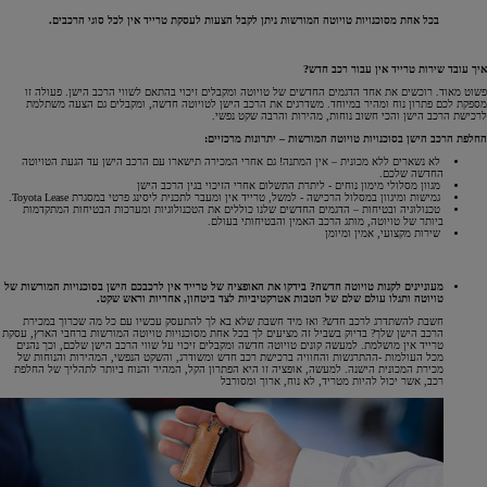
בכל אחת מסוכנויות טויוטה המורשות ניתן לקבל הצעות לעסקת טרייד אין לכל סוגי הרכבים.
איך עובד שירות טרייד אין עבור רכב חדש?
פשוט מאוד. רוכשים את אחד הדגמים החדשים של טויוטה ומקבלים זיכוי בהתאם לשווי הרכב הישן. פעולה זו
מספקת לכם פתרון נוח ומהיר במיוחד. משדרגים את הרכב הישן לטויוטה חדשה, ומקבלים גם הצעה משתלמת
לרכישת הרכב הישן והכי חשוב נוחות, מהירות והרבה שקט נפשי.
החלפת הרכב הישן בסוכנויות טויוטה המורשות – יתרונות מרכזיים:
לא נשארים ללא מכונית – אין המתנה! גם אחרי המכירה תישארו עם הרכב הישן עד הגעת הטויוטה
החדשה שלכם.
מגוון מסלולי מימון נוחים - ליתרת התשלום אחרי הזיכוי בגין הרכב הישן
גמישות ומיגוון במסלול הרכישה - למשל, טרייד אין ומעבר לתכנית ליסינג פרטי במסגרת Toyota Lease.
טכנולוגיה ובטיחות – הדגמים החדשים שלנו כוללים את הטכנולוגיות ומערכות הבטיחות המתקדמות
ביותר של טויוטה, מותג הרכב האמין והבטיחותי בעולם.
שירות מקצועי, אמין ומיומן
מעוניינים לקנות טויוטה חדשה? בידקו את האופציה של טרייד אין לרכבכם הישן בסוכנויות המורשות של
טויוטה ותגלו עולם שלם של הטבות אטרקטיביות לצד ביטחון, אחריות וראש שקט.
חשבת להשתדרג לרכב חדש? ואז מיד חשבת שלא בא לך להתעסק עכשיו עם כל מה שכרוך במכירת
הרכב הישן שלך? בדיוק בשביל זה מציעים לך בכל אחת מסוכנויות טויוטה המורשות ברחבי הארץ, עסקת
טרייד אין מושלמת. למעשה קונים טויוטה חדשה ומקבלים זיכוי על שווי הרכב הישן שלכם, וכך נהנים
מכל העולמות -ההתרגשות והחוויה ברכישת רכב חדש ומשודרג, והשקט הנפשי, המהירות והנוחות של
מכירת המכונית הישנה. למעשה, אופציה זו היא הפתרון הקל, המהיר והנוח ביותר לתהליך של החלפת
רכב, אשר יכול להיות מטריד, לא נוח, ארוך ומסורבל