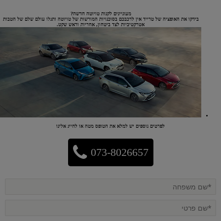
מעוניינים לקנות טויוטה חדשה?
בידקו את האופציה של טרייד אין לרכבכם בסוכנויות המורשות של טויוטה ותגלו עולם שלם של הטבות
אטרקטיביות לצד ביטחון, אחריות וראש שקט.
לפרטים נוספים יש למלא את הטופס מטה או לחייג אלינו
073-8026657