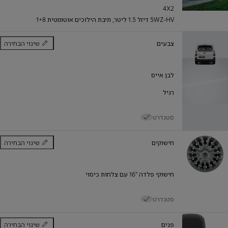
4X2
אחורה
קדימה
5WZ-HV דיזל 1.5 ליטר
,
תיבת הילוכים אוטומטית 1+8
צבעים
שינוי הבחירה
צבעים
לבן אייס
רגיל
סטנדרט
חישוקים
שינוי הבחירה
חישוקים
חישוקי פלדה "16 עם צלחות כיסוי
סטנדרט
פנים
שינוי הבחירה