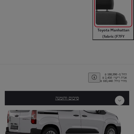
Toyota Manhattan
fabric (F7FY)
אחורה
קדימה
סיכום
החל מ- ‏180,990 ₪
Toggle price disclaimer
אגרת רישוי: ‏2,450 ₪
מחיר כולל: ‏183,440 ₪
אחורה
קדימה
סיכום והזמנה