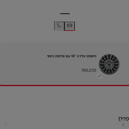
חישוקי פלדה "16 עם צלחות כיסוי
מידע נוסף
פנים
אחורה
קדימה