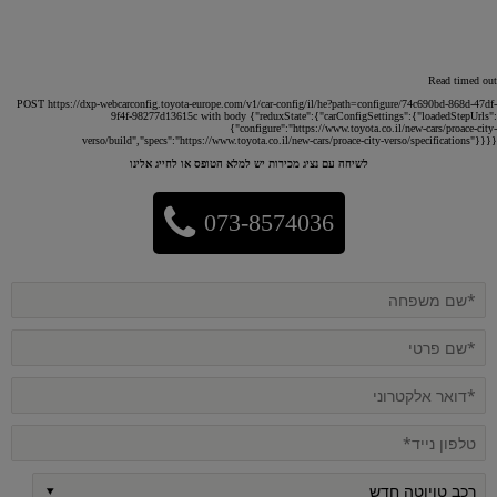
Read timed out
POST https://dxp-webcarconfig.toyota-europe.com/v1/car-config/il/he?path=configure/74c690bd-868d-47df-
9f4f-98277d13615c with body {"reduxState":{"carConfigSettings":{"loadedStepUrls":
{"configure":"https://www.toyota.co.il/new-cars/proace-city-
verso/build","specs":"https://www.toyota.co.il/new-cars/proace-city-verso/specifications"}}}}
לשיחה עם נציג מכירות יש למלא הטופס או לחייג אלינו
073-8574036