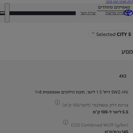
(לחיצה
דילוג לאיזור תוכן מרכזי
על
מאפיינים מיוחדים
אנטר)
DEALER NAME
סוכנויות מורשות
יצירת קשר
פת
תפ
חזרה לעמוד הדגם
Selected
CITY 5
מנוע
4X2
5WZ-HV דיזל 1.5 ליטר
,
תיבת הילוכים אוטומטית 1+8
צריכת דלק
צריכת דלק משולבת* (ליטר/100 ק"מ)
5.5 ליטר ל-100 ק"מ
צריכת דלק
CO2 Combined WLTP (g/km)
145 גרם/ק"מ