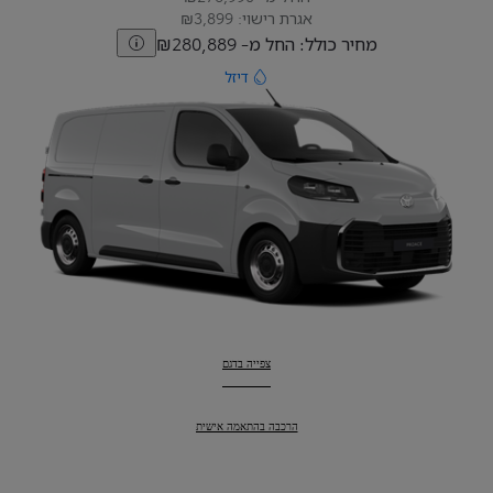
אגרת רישוי: ₪3,899
מחיר כולל: החל מ- ₪280,889
דיזל
פרואייס
:
צפייה בדגם
פרואייס
:
הרכבה בהתאמה אישית