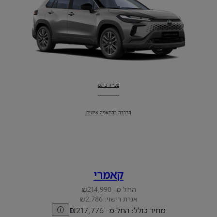
צפייה בדגם
קורולה קרוס
:
קורולה קרוס
:
הרכבה בהתאמה אישית
קאמרי
החל מ- ₪214,990
אגרת רישוי: ₪2,786
מחיר כולל: החל מ- ₪217,776