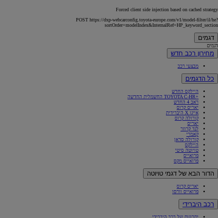
Forced client side injection based on cached strategy
POST https://dxp-webcarconfig.toyota-europe.com/v1/model-filter/il/he?
sortOrder=modelIndex&InternalRef=HP_keyword_section
דגמים
דגמים
מחירון רכב חדש
מבצעי רכב
כל הדגמים
היילקס החדש
+TOYOTA C-HR החשמלית החדשה
ראב 4 החדש
יאריס קרוס
אייגו X היברידית
קורולה קרוס
יאריס
לנד קרוזר
קאמרי
קורולה סדאן
היילקס
טויוטה סיטי
פרואייס
פרואייס מקס
הדור הבא של דגמי טויוטה
יאריס קרוס
פרואייס וורסו
רכב היברידי
יתרונות של רכב היברידי