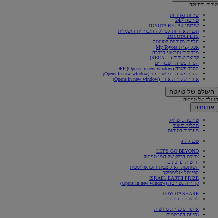
שירות ותחזוקה
שירות ואחריות
טויוטה 24/7
שירותי TOYOTA RELAX
תכנית אחריות לסוללה היברידית וחשמלית
TOYOTA PETS
חלפים מקוריים לטויוטה
אפליקציית My Toyota
מדריכים וסרטוני הדרכה
קריאת שירות (RECALL)
הסדר פשרה דשבורדים
הסדר פשרה DPF
(Opens in new window)
הסדר פשרה - מושבי עור
(Opens in new window)
אחריות כריות אוויר
(Opens in new window)
העולם של טויוטה
העולם של טויוטה
אודותינו
טויוטה בישראל
תהליך הייצור
מערכות בטיחות
טכנולוגיה
LET'S GO BEYOND
צריכת הדלק של דגמי טויוטה
חדשות ועדכונים
השותפות האולימפית והפראולימפית
ספיישל אולימפיקס
ISRAEL EARTH PRIZE
קריירה בטויוטה
(Opens in new window)
TOYOTA SHARE
לרישום לעדכונים
איתור סוכנויות מורשות
נסיעת התרשמות