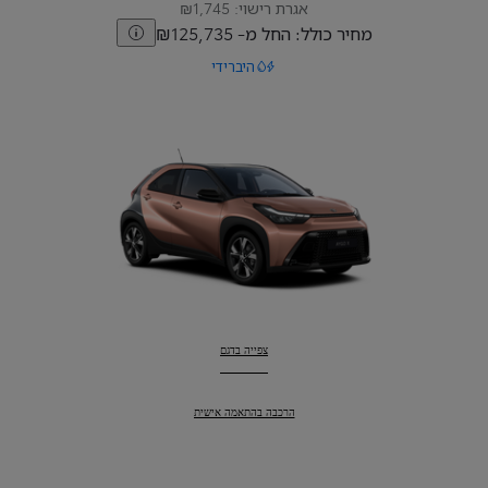
אגרת רישוי: ₪1,745
מחיר כולל: החל מ- ₪125,735
היברידי
Aygo X
:
צפייה בדגם
Aygo X
:
הרכבה בהתאמה אישית