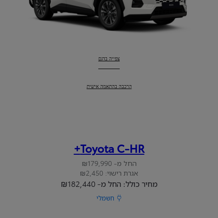
ראב4
:
צפייה בדגם
ראב4
:
הרכבה בהתאמה אישית
Toyota C-HR+
החל מ- ₪179,990
אגרת רישוי: ₪2,450
מחיר כולל: החל מ- ₪182,440
חשמלי