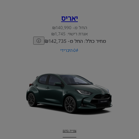
יאריס
החל מ- ₪140,990
אגרת רישוי: ₪1,745
מחיר כולל: החל מ- ₪142,735
היברידי
יאריס
:
צפייה בדגם