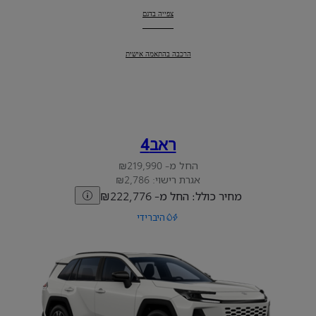
היילקס
:
צפייה בדגם
היילקס
:
הרכבה בהתאמה אישית
ראב4
החל מ- ₪219,990
אגרת רישוי: ₪2,786
מחיר כולל: החל מ- ₪222,776
היברידי