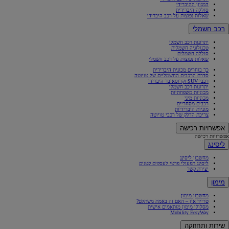
המגוון ההיברידי
סוללה היברידית
שאלות נפוצות על רכב היברידי
רכב חשמלי
יתרונות רכב חשמלי
טכנולוגיה חשמלית
סוללה חשמלית
שאלות נפוצות על רכב חשמלי
כך בוחרים מכונית היברידית
סדרת הרכבים החשמליים של טויוטה
רכבי SUV וקרוסאובר היברידי
יתרונות רכב חשמלי
מכוניות משפחתיות
מכוניות מיני
רכבים מסחריים
מוניות היברידיות
צריכת הדלק של רכבי טויוטה
אפשרויות רכישה
אפשרויות רכישה
ליסינג
מחשבון ליסינג
ליסינג תפעולי פרטי לעסקים קטנים
יצירת קשר
מימון
מחשבון מימון
טרייד אין – האם זה באמת משתלם?
מסלולי מימון מותאמים אישית
Mobility EesyWay
שירות ותחזוקה