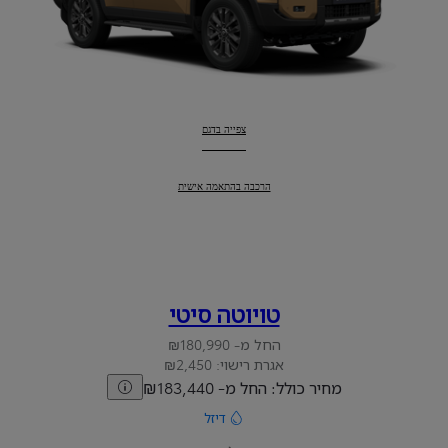
לנד קרוזר
:
צפייה בדגם
לנד קרוזר
:
הרכבה בהתאמה אישית
טויוטה סיטי
החל מ- ₪180,990
אגרת רישוי: ₪2,450
מחיר כולל: החל מ- ₪183,440
דיזל