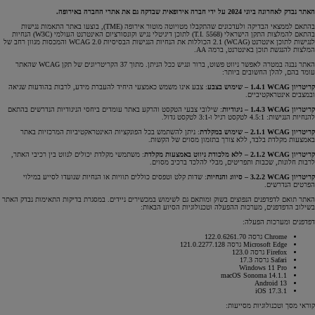
האתר נבדק לאחרונה ביוני 2024 על ידי חברה אירופאית שבדקה גם את אתרי החברה באירופה.
בהתאם לממצאי הבדיקה ולעדכונים שהתקבלו מטויוטה מוטור אירופה (TME), בוצעו באתר התאמות נגישות
בהתאם להמלצות התקן הישראלי (T.I. 5568) לתוכן דיגיטלי נגיש וקונסורציום האינטרנט העולמי (W3C) הנחיות
לנגישות לתוכן אינטרנט (WCAG) 2.1 הכוללות את הנחיות הנגישות הבסיסיות WCAG 2.0 והמכסות מגוון רחב של
המלצות להנגשת תוכן באינטרנט, ברמה AA.
האתר נבנה במטרה לאפשר ניווט פשוט, ברור ונגיש ככל הניתן. מתוך 37 הקריטריונים של תקן WCAG שהאתר
עומד בהם, להלן החשובים ביותר:
קריטריון WCAG
‏
1.4.1 – שימוש בצבע
: צבע אינו משמש כאמצעי היחיד להעברת מידע, לרבות בהודעות שגיאה
ובמצבים אינטראקטיביים.
קריטריון WCAG
‏
1.4.3
– ניגודיות
: שילובי צבעי הטקסט והרקע באתר עומדים ביחסי הניגודיות הנדרשים בהתאם
להנחיות הנגישות: 4.5:1 לטקסט רגיל ו-3:1 לטקסט גדול.
קריטריון WCAG
‏
2.1.1 –
שימוש במקלדת
: ניתן להשתמש בכל הפונקציות האינטראקטיביות המרכזיות באתר
באמצעות מקלדת בלבד, ללא צורך בתזמון מסוים של הקשות.
קריטריון WCAG
‏
2.1.2
–
ללא מלכודת ניווט באמצעות מקלדת
: משתמשי מקלדת יכולים לנווט בין רכיבי האתר,
לרבות חלונות, שכבות ותפריטים, מבלי להלכד ברכיב מסוים.
קריטריון WCAG
‏
3.2.2
– סיווג והנחיות
: שדות קלט וטפסים כוללים תוויות או הנחיות שנועדו לסייע במילוי
הפרטים הנדרשים.
האתר תואם לדפדפנים הנפוצים בשוק ומותאם גם לשימוש במכשירים ניידים. במסגרת בדיקות התאימות נבדק האתר
בשילוב הדפדפנים, מערכות ההפעלה וטכנולוגיות הסיוע הבאות:
דפדפנים ומערכות הפעלה:
Chrome גרסה 122.0.6261.70
Microsoft Edge גרסה 121.0.2277.128
Firefox גרסה 123.0
Safari גרסה 17.3
Windows 11 Pro
macOS Sonoma 14.1.1
Android 13
iOS 17.3.1
קוראי מסך וטכנולוגיות מסייעות: