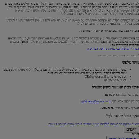
למרות מאמצנו הרבים לאפשר את התאמת האתר ברמה הטובה ביותר, יתכן ויתגלו דפים או חלקים באתר שטרם
הונגשו או שטרם נמצא בעבורם הפתרון הטכנולוגי. יחד עם זאת, אנו ממשיכים בכל עת לשפר, להוסיף ולעדכן
יכולות לממשק הנגישות באתר, וכן להתאים ואף לפתח טכנולוגיות חדשות על מנת להגיע לרמת הנגישות
האופטימלית ביותר, בכל רגע נתון ובהתאם להתקדמות הטכנולוגית.
במידה ומצאתם תקלה, או שאינכם מסתדרים עם ממשק הנגישות, או שיש לכם רעיונות לשיפורו, נשמח לשמוע
מכם, בכל אחד מאמצעי התקשורת המוזכרים לעיל.
הסדרי הנגישות בסוכנויות טויוטה המורשות
כל הסוכנויות המורשות של יוניון מוטורס בישראל, שהינן ישויות משפטיות עצמאיות ונפרדות, פועלות לביצוע
התאמות נגישות בכפוף ובהתאם להוראות חוק שוויון זכויות לאנשים עם מוגבלות (התשנ”ח – 1998), התקנות
והתקנים המשויכים אליו.
הסדרי הנגישות בסוכנויות טויוטה המורשות
*המידע הינו באחריות הסוכנויות המורשות
מוקד טלפוני
במטה יוניון מוטורס הונגש נתב השיחות הטלפוניות לטובת לקוחות עם מוגבלות, ללא מוזיקת רקע בקצב
איטי ובשפה ברורה. בנוסף קיימים אמצעים חילופיים ליצירת קשר:
כתובת אי מייל: CR@toyota.co.il
פקס: 08-9328286
פרטי רכזת הנגישות ביוניון מוטורס
שם פרטי ומשפחה:
יפעת אבן
כתובת דואר אלקטרוני:
yifat.even@toyota.co.il
תאריך עדכון אחרון: 15/06/2026
איך נוכל לעזור לך?
תיאום נסיעת התרשמות
תוכניות מימון
מסלולי ליסינג
צפייה בקטלוג דיגיטלי
דגמים
דגמים