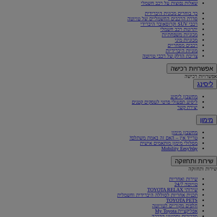
שאלות נפוצות על רכב חשמלי
כך בוחרים מכונית היברידית
סדרת הרכבים החשמליים של טויוטה
רכבי SUV וקרוסאובר היברידי
יתרונות רכב חשמלי
מכוניות משפחתיות
מכוניות מיני
רכבים מסחריים
מוניות היברידיות
צריכת הדלק של רכבי טויוטה
אפשרויות רכישה
אפשרויות רכישה
ליסינג
מחשבון ליסינג
ליסינג תפעולי פרטי לעסקים קטנים
יצירת קשר
מימון
מחשבון מימון
טרייד אין – האם זה באמת משתלם?
מסלולי מימון מותאמים אישית
Mobility EesyWay
שירות ותחזוקה
שירות ותחזוקה
שירות ואחריות
טויוטה 24/7
שירותי TOYOTA RELAX
תכנית אחריות לסוללה היברידית וחשמלית
TOYOTA PETS
חלפים מקוריים לטויוטה
אפליקציית My Toyota
מדריכים וסרטוני הדרכה