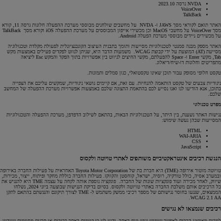
NVDA גרסה 2023.10
VoiceOver
TalkBack
האתר תואם לקוראי מסך JAWS ו- NVDA על מחשבים שולחנים מבוססי מערכת ההפעלה חלונות גרסה 11, קורא
מסך VoiceOver על מחשבי MacOS וכן מכשירי אייפון המבוססים על מערכת ההפעלה iOS וקורא מסך TalkBack
על מכשירים ניידים מבוססי מערכת הפעלה Android.
האתר מספק מבנה סמנטי לטכנולוגיות מסייעות ותומך בתבנית העיצוב הקונבנציונלית לפעולת מקלדת וטכנולוגיה
מסייעת (AT) המוצעת על ידי קבוצת WCAG. משמעות הדבר היא, שניתן לנווט לפקדים פעילים באמצעות מקש
Tab, מקשי Enter ו- Space להפעלתם, מקשי החיצים לניווט בין אפשרויות בתוך הפקד והמקש Esc ליציאה
מתפריטים וחלונות דו-שיח/דיאלוג.
טקסט חלופי מסופק עבור תוכן שאינו טקסטואלי, כגון סמלים ותמונות.
ניגודיות צבעים של טקסט הותאמה להנחיות. עם זאת, אם קיימים נושאי ניגודיות, שמקשים עליכם את הצפייה
בתוכן, אנא הודיעו לנו ואנו נסייע לכם בהתאמת התצוגה שלכם באמצעות אפשרויות מערכת ההפעלה של המחשב
שלכם.
מפרט טכנולוגי
נגישות האתר נשענת, בין היתר, על הטכנולוגיות הבאות, בהתאם לשילוב הדפדפן, מערכת ההפעלה והטכנולוגיות
המסייעות שבהן נעשה שימוש:
HTML
WAI-ARIA
CSS
JavaScript
הנגשת רכיבים אינטראקטיביים משותפים לאתרי טויוטה ולקסוס
טויוטה מוטור אירופה (TME) היא חברת בת של Toyota Motor Corporation האחראית על פעילות החברה באירופה
ובמערב אסיה, כולל טורקיה, רוסיה, ישראל, קזחסטן והקווקז. פעילות החברה כוללת מחקר ופיתוח, ייצור, מכירות,
שיווק, לאחר מכירה ועוד פונקציות שונות של החברה. פונקציה נוספת אותה לקחה על עצמה TME היא להנגיש את
כל הרכיבים אותם משלבת החברה באתרי טויוטה ולקסוס. בסיום בדיקת הנגישות שבוצעה ביוני 2024, נשלחו
הממצאים, שנגעו בחוסר נגישותם של מספר רכיבי ממשק משתמש ל- TME לצורך תיקונם והנגשתם בהתאם לתקן
WCAG 2.1 AA.
רכיבים שנמצאו לא נגישים
למרות מאמצנו הרבים לאפשר שימוש נגיש ונוח באתר, ידוע לנו כי קיימים באתר רכיבים או תכנים מסוימים שעדיין