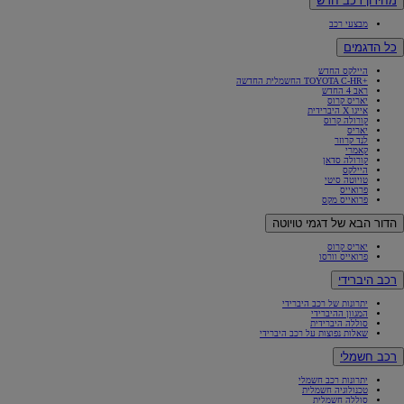
מחירון רכב חדש
מבצעי רכב
כל הדגמים
היילקס החדש
+TOYOTA C-HR החשמלית החדשה
ראב 4 החדש
יאריס קרוס
אייגו X היברידית
קורולה קרוס
יאריס
לנד קרוזר
קאמרי
קורולה סדאן
היילקס
טויוטה סיטי
פרואייס
פרואייס מקס
הדור הבא של דגמי טויוטה
יאריס קרוס
פרואייס וורסו
רכב היברידי
יתרונות של רכב היברידי
המגוון ההיברידי
סוללה היברידית
שאלות נפוצות על רכב היברידי
רכב חשמלי
יתרונות רכב חשמלי
טכנולוגיה חשמלית
סוללה חשמלית