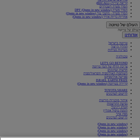
קריאת שירות (RECALL)
הסדר פשרה דשבורדים
הסדר פשרה DPF
(Opens in new window)
הסדר פשרה - מושבי עור
(Opens in new window)
אחריות כריות אוויר
(Opens in new window)
העולם של טויוטה
העולם של טויוטה
אודותינו
טויוטה בישראל
תהליך הייצור
מערכות בטיחות
טכנולוגיה
LET'S GO BEYOND
צריכת הדלק של דגמי טויוטה
חדשות ועדכונים
השותפות האולימפית והפראולימפית
ספיישל אולימפיקס
ISRAEL EARTH PRIZE
קריירה בטויוטה
(Opens in new window)
TOYOTA SHARE
לרישום לעדכונים
איתור סוכנויות מורשות
נסיעת התרשמות
קטלוג דיגיטלי
הזמנת טיפול אונליין
מפת אתר
לרישום לעדכונים
(Opens in new window)
(Opens in new window)
(Opens in new window)
(Opens in new window)
(Opens in new window)