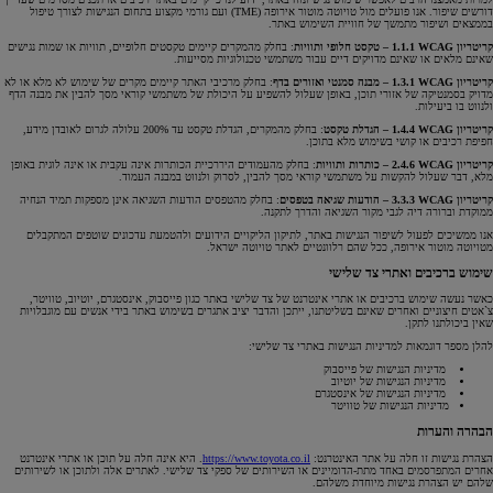
דורשים שיפור. אנו פועלים מול טויוטה מוטור אירופה (TME) ועם גורמי מקצוע בתחום הנגישות לצורך טיפול
בממצאים ושיפור מתמשך של חוויית השימוש באתר.
קריטריון WCAG
‏
1.1.1 – טקסט חלופי ותוויות
: בחלק מהמקרים קיימים טקסטים חלופיים, תוויות או שמות נגישים
שאינם מלאים או שאינם מדויקים דיים עבור משתמשי טכנולוגיות מסייעות.
קריטריון WCAG
‏
1.3.1 –
מבנה סמנטי ואזורים בדף
: בחלק מרכיבי האתר קיימים מקרים של שימוש לא מלא או לא
מדויק בסמנטיקה של אזורי תוכן, באופן שעלול להשפיע על היכולת של משתמשי קוראי מסך להבין את מבנה הדף
ולנווט בו ביעילות.
קריטריון WCAG
‏
1.4.4 –
הגדלת טקסט
: בחלק מהמקרים, הגדלת טקסט עד 200% עלולה לגרום לאובדן מידע,
חפיפת רכיבים או קושי בשימוש מלא בתוכן.
קריטריון WCAG
‏
2.4.6 –
כותרות ותוויות
: בחלק מהעמודים היררכיית הכותרות אינה עקבית או אינה לוגית באופן
מלא, דבר שעלול להקשות על משתמשי קוראי מסך להבין, לסרוק ולנווט במבנה העמוד.
קריטריון WCAG
‏
3.3.3 – הודעות שגיאה בטפסים
: בחלק מהטפסים הודעות השגיאה אינן מספקות תמיד הנחיה
ממוקדת וברורה דיה לגבי מקור השגיאה והדרך לתקנה.
אנו ממשיכים לפעול לשיפור הנגישות באתר, לתיקון הליקויים הידועים ולהטמעת עדכונים שוטפים המתקבלים
מטויוטה מוטור אירופה, ככל שהם רלוונטיים לאתר טויוטה ישראל.
שימוש ברכיבים ואתרי צד שלישי
כאשר נעשה שימוש ברכיבים או אתרי אינטרנט של צד שלישי באתר כגון פייסבוק, אינסטגרם, יוטיוב, טוויטר,
צ`אטים חיצוניים ואחרים שאינם בשליטתנו, ייתכן והדבר יציב אתגרים בשימוש באתר בידי אנשים עם מוגבלויות
שאין ביכולתנו לתקן.
להלן מספר דוגמאות למדיניות הנגישות באתרי צד שלישי:
מדיניות הנגישות של פייסבוק
מדיניות הנגישות של יוטיוב
מדיניות הנגישות של אינסטגרם
מדיניות הנגישות של טוויטר
הבהרה והערות
הצהרת נגישות זו חלה על אתר האינטרנט:
https://www.toyota.co.il
. היא אינה חלה על תוכן או אתרי אינטרנט
אחרים המתפרסמים באחד מתת-הדומיינים או השירותים של ספקי צד שלישי. לאתרים אלה ולתוכן או לשירותים
שלהם יש הצהרת נגישות מיוחדת משלהם.