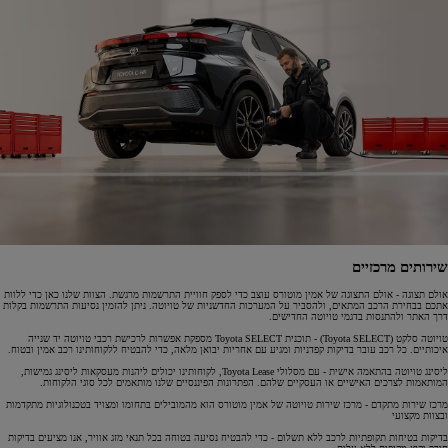
שירותים מרכזיים
אולם תצוגה - אולם התצוגה של אמין מוטורס עוצב כדי לספק חוויית התרשמות מרגשת. הצוות שלנו כאן כדי ללוות
אתכם בבחירת הרכב המתאים, ולהסביר על המערכות החדשניות של טויוטה. ניתן להזמין נסיעות התרשמות בקלות
דרך האתר ולהתנסות בדגמי טויוטה החדישים.
טויוטה סלקט (Toyota SELECT) - תוכנית Toyota SELECT מספקת אפשרות לרכישת רכבי טויוטה יד שנייה
איכותיים. כל רכב עובר בדיקות קפדניות ומגיע עם אחריות יבואן מלאה, כדי להבטיח ללקוחותינו רכב אמין ובטוח.
ליסינג טויוטה בהתאמה אישית - עם מסלולי Toyota Lease, לקוחותינו יכולים ליהנות מעסקאות ליסינג גמישות,
המותאמות לצרכים האישיים או העסקיים שלהם. הפתרונות הפיננסיים שלנו מותאמים לכל סוגי הלקוחות.
מרכז שירות מתקדם - מרכז שירות טויוטה של אמין מוטורס הוא מהמובילים בתחומו ומצויד בטכנולוגיות מתקדמות
ובצוות מקצועי
בדיקות בטיחות תקופתיות לרכב ללא תשלום - כדי להבטיח נסיעה בטוחה בכל תנאי מזג אוויר, אנו מציעים בדיקות