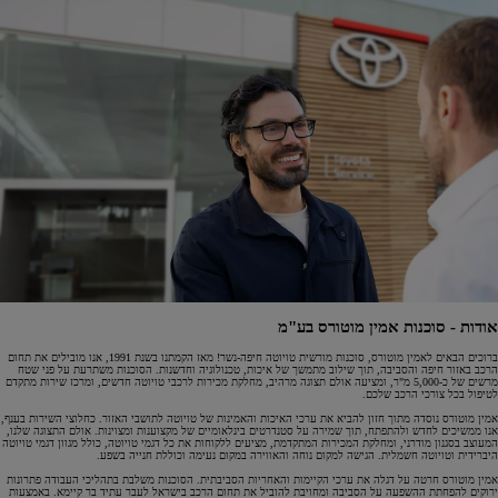
אודות - סוכנות אמין מוטורס בע"מ
ברוכים הבאים לאמין מוטורס, סוכנות מורשית טויוטה חיפה-נשר! מאז הקמתנו בשנת 1991, אנו מובילים את תחום
הרכב באזור חיפה והסביבה, תוך שילוב מתמשך של איכות, טכנולוגיה וחדשנות. הסוכנות משתרעת על פני שטח
מרשים של כ-5,000 מ"ר, ומציעה אולם תצוגה מרהיב, מחלקת מכירות לרכבי טויוטה חדשים, ומרכז שירות מתקדם
לטיפול בכל צורכי הרכב שלכם.
אמין מוטורס נוסדה מתוך חזון להביא את ערכי האיכות והאמינות של טויוטה לתושבי האזור. כחלוצי השירות בענף,
אנו ממשיכים לחדש ולהתפתח, תוך שמירה על סטנדרטים בינלאומיים של מקצוענות ומצוינות. אולם התצוגה שלנו,
המעוצב בסגנון מודרני, ומחלקת המכירות המתקדמת, מציעים ללקוחות את כל דגמי טויוטה, כולל מגוון דגמי טויוטה
היברידית וטויוטה חשמלית. הגישה למקום נוחה והאווירה במקום נעימה וכוללת חנייה בשפע.
אמין מוטורס חרטה על דגלה את ערכי הקיימות והאחריות הסביבתית. הסוכנות משלבת בתהליכי העבודה פתרונות
ירוקים להפחתת ההשפעה על הסביבה ומחויבת להוביל את תחום הרכב בישראל לעבר עתיד בר קיימא. באמצעות