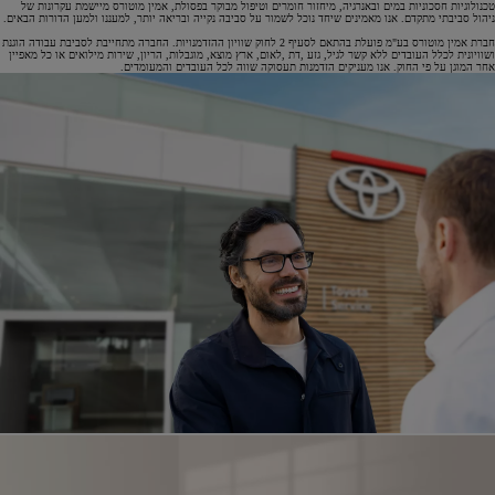
טכנולוגיות חסכוניות במים ובאנרגיה, מיחזור חומרים וטיפול מבוקר בפסולת, אמין מוטורס מיישמת עקרונות של
ניהול סביבתי מתקדם. אנו מאמינים שיחד נוכל לשמור על סביבה נקייה ובריאה יותר, למעננו ולמען הדורות הבאים.
חברת אמין מוטורס בע"מ פועלת בהתאם לסעיף 2 לחוק שוויון ההזדמנויות. החברה מתחייבת לסביבת עבודה הוגנת
ושוויונית לכלל העובדים ללא קשר לגיל, גזע ,דת ,לאום, ארץ מוצא, מוגבלות, הריון, שירות מילואים או כל מאפיין
אחר המוגן על פי החוק. אנו מעניקים הזדמנות תעסוקה שווה לכל העובדים והמעומדים.