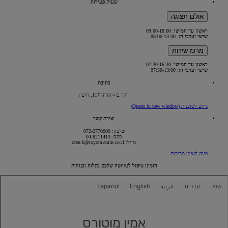
שעות פעילות
אולם תצוגה
ראשון עד חמישי
: 09:00-18:00
שישי וערבי חג
: 08:00-13:00
מרכז שירות
ראשון עד חמישי
: 07:30-16:30
שישי וערבי חג
: 07:30-13:00
כתובת
דרך בר-יהודה 117, חיפה
ניווט לסוכנות
(Opens in new window)
יצירת קשר
טלפון: 072-2770000
פקס: 04-8211413
מייל: oren.b@toyota-amin.co.il
פניה לנציגי מכירות
הזמינו טיפול לטויוטה שלכם בקלות ובנוחות