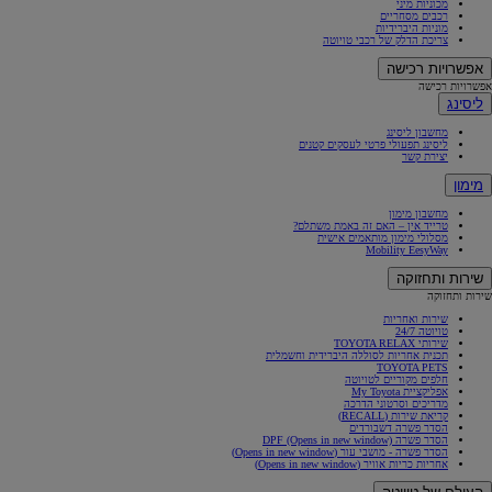
מכוניות מיני
רכבים מסחריים
מוניות היברידיות
צריכת הדלק של רכבי טויוטה
אפשרויות רכישה
אפשרויות רכישה
ליסינג
מחשבון ליסינג
ליסינג תפעולי פרטי לעסקים קטנים
יצירת קשר
מימון
מחשבון מימון
טרייד אין – האם זה באמת משתלם?
מסלולי מימון מותאמים אישית
Mobility EesyWay
שירות ותחזוקה
שירות ותחזוקה
שירות ואחריות
טויוטה 24/7
שירותי TOYOTA RELAX
תכנית אחריות לסוללה היברידית וחשמלית
TOYOTA PETS
חלפים מקוריים לטויוטה
אפליקציית My Toyota
מדריכים וסרטוני הדרכה
קריאת שירות (RECALL)
הסדר פשרה דשבורדים
הסדר פשרה DPF
(Opens in new window)
הסדר פשרה - מושבי עור
(Opens in new window)
אחריות כריות אוויר
(Opens in new window)