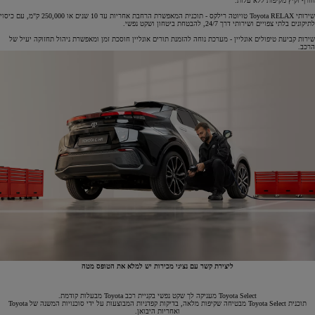
חורף וקיץ מקיפות ללא עלות.
שירותי Toyota RELAX טויוטה רילקס - תוכנית המאפשרת הרחבת אחריות עד 10 שנים או 250,000 ק"מ, עם כיסוי
לתיקונים בלתי צפויים ושירותי דרך 24/7, להבטחת ביטחון ושקט נפשי.
שירות קביעת טיפולים אונליין - מערכת נוחה להזמנת תורים אונליין חוסכת זמן ומאפשרת ניהול תחזוקה יעיל של
הרכב.
ליצירת קשר עם נציגי מכירות יש למלא את הטופס מטה
Toyota Select מעניקה לך שקט נפשי בקניית רכב Toyota מבעלות קודמת.
תוכנית Toyota Select מבטיחה שקיפות מלאה, בדיקות קפדניות המבוצעות על ידי סוכנויות המשנה של Toyota
ואחריות היבואן.