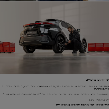
שירותים מרכזיים
אולם תצוגה - הסוכנות משתרעת על מתחם רחב ומפואר, הכולל אולם תצוגה מרהיב ביופיו, בו מוצעים למכירה דגמי
טויוטה החדשים
מחלקת טרייד אין - בה מוצעים לקהל הרחב מגוון כלי רכב יד שנייה הכוללים אחריות מסודרת ומקיפה של אס גל
ליסינג ותוכניות מימון
מרכז השירות - מגוון שירותים מקצועיים ואיכותיים לרכב