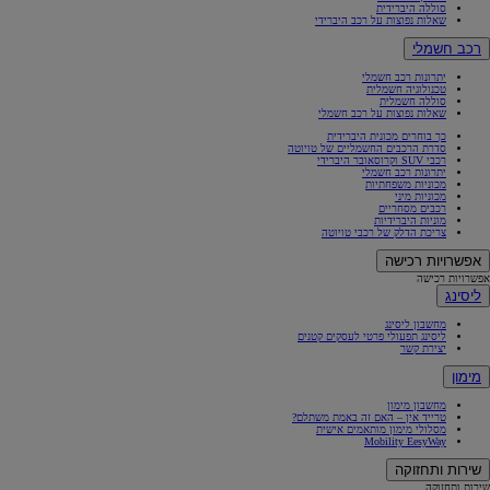
סוללה היברידית
שאלות נפוצות על רכב היברידי
רכב חשמלי
יתרונות רכב חשמלי
טכנולוגיה חשמלית
סוללה חשמלית
שאלות נפוצות על רכב חשמלי
כך בוחרים מכונית היברידית
סדרת הרכבים החשמליים של טויוטה
רכבי SUV וקרוסאובר היברידי
יתרונות רכב חשמלי
מכוניות משפחתיות
מכוניות מיני
רכבים מסחריים
מוניות היברידיות
צריכת הדלק של רכבי טויוטה
אפשרויות רכישה
אפשרויות רכישה
ליסינג
מחשבון ליסינג
ליסינג תפעולי פרטי לעסקים קטנים
יצירת קשר
מימון
מחשבון מימון
טרייד אין – האם זה באמת משתלם?
מסלולי מימון מותאמים אישית
Mobility EesyWay
שירות ותחזוקה
שירות ותחזוקה