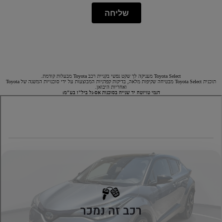
שליחה
Toyota Select מעניקה לך שקט נפשי בקניית רכב Toyota מבעלות קודמת.
תוכנית Toyota Select מבטיחה שקיפות מלאה, בדיקות קפדניות המבוצעות על ידי סוכנויות המשנה של Toyota
ואחריות היבואן.
דגמי טויוטה יד שנייה בסוכנות אס-גל ביל"ו בע"מ: