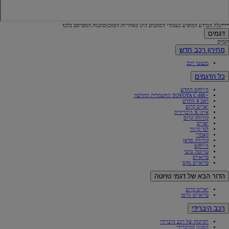
***כלל המידע המופיע בעמודי הסוכנים הינו באחריות הסוכן/סוכנות המפרסם בלבד
דגמים
דגמים
מחירון רכב חדש
מבצעי רכב
כל הדגמים
היילקס החדש
+TOYOTA C-HR החשמלית החדשה
ראב 4 החדש
יאריס קרוס
אייגו X היברידית
קורולה קרוס
יאריס
לנד קרוזר
קאמרי
קורולה סדאן
היילקס
טויוטה סיטי
פרואייס
פרואייס מקס
הדור הבא של דגמי טויוטה
יאריס קרוס
פרואייס וורסו
רכב היברידי
יתרונות של רכב היברידי
המגוון ההיברידי