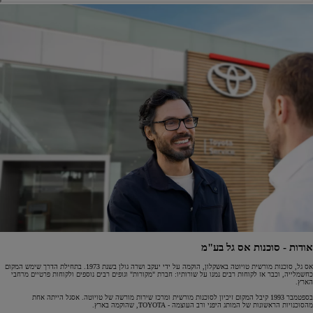
אודות - סוכנות אס גל בע"מ
אס גל, סוכנות מורשית טויוטה באשקלון, הוקמה על ידי יעקב ושרה גולן בשנת 1973. בתחילת הדרך שימש המקום
כחשמלייה, וכבר אז לקוחות רבים נמנו על שורותיו: חברת "מקורות" וגופים רבים נוספים ולקוחות פרטיים מרחבי
הארץ.
בספטמבר 1993 קיבל המקום זיכיון לסוכנות מורשית ומרכז שירות מורשה של טויוטה. אסגל הייתה אחת
מהסוכנויות הראשונות של המותג היפני ורב העוצמה - TOYOTA, שהוקמה בארץ.