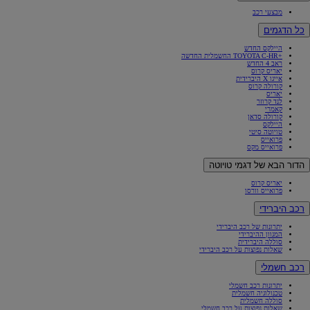
מבצעי רכב
כל הדגמים
היילקס החדש
+TOYOTA C-HR החשמלית החדשה
ראב 4 החדש
יאריס קרוס
אייגו X היברידית
קורולה קרוס
יאריס
לנד קרוזר
קאמרי
קורולה סדאן
היילקס
טויוטה סיטי
פרואייס
פרואייס מקס
הדור הבא של דגמי טויוטה
יאריס קרוס
פרואייס וורסו
רכב היברידי
יתרונות של רכב היברידי
המגוון ההיברידי
סוללה היברידית
שאלות נפוצות על רכב היברידי
רכב חשמלי
יתרונות רכב חשמלי
טכנולוגיה חשמלית
סוללה חשמלית
שאלות נפוצות על רכב חשמלי