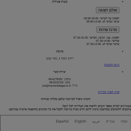
שעות פעילות
אולם תצוגה
ראשון עד חמישי
: 09:00-18:00
שישי וערבי חג
: 09:00-13:00
מרכז שירות
ראשון, שני, רביעי, חמישי
: 07:30-16:30
שלישי
: 07:30-14:00
שישי וערבי חג
: 07:30-13:00
כתובת
רחוב הנפח 1, באר שבע
(Opens
ניווט לסוכנות
in
new
יצירת קשר
window)
טלפון: 08-6278202
פקס: 08-6231324
מייל: ym@toyota-haetgar.co.il
פניה לנציגי מכירות
הזמינו טיפול לטויוטה שלכם בקלות ובנוחות
מעוניינים לבדוק מספר דגמים ולראות את העלויות לכל רכב?
מוזמנים להשתמש במחשבון מימון לרכב חדש מבית טויוטה ולקבל את כל הנתונים בהתאמה אישית עבורכם: