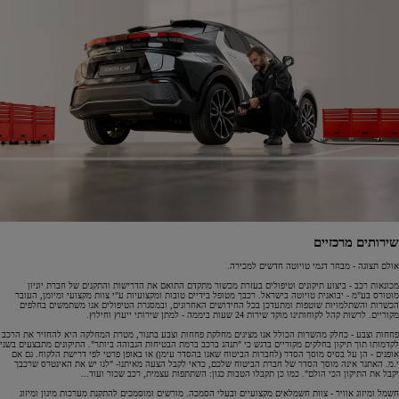
שירותים מרכזיים
אולם תצוגה - מבחר דגמי טויוטה חדשים למכירה.
מכונאות רכב - ביצוע תיקונים וטיפולים בעזרת מכשור מתקדם התואם את הדרישות והתקנים של חברת יוניון
מוטורס בע"מ - יבואנית טויוטה בישראל. רכבך מטופל בידיים טובות ומקצועיות ע"י צוות מקצועי ומיומן, העובר
הכשרות והשתלמויות שוטפות ומתעדכן בכל החידושים האחרונים, ובמסגרת הטיפולים אנו משתמשים בחלפים
מקוריים. לרשות קהל לקוחותינו מוקד שירות 24 שעות ביממה - למתן שירותי ייעוץ וחילוץ.
פחחות וצבע - כחלק מהשרות הכולל אנו מציגים מחלקת פחחות וצבע בתנור, מטרת המחלקה היא להחזיר את הרכב
לקדמותו תוך תיקון בחלקים מקוריים בדגש כי "תנהג ברכב ברמת הבטיחות הגבוהה ביותר". התיקונים מתבצעים בשני
אופנים - הן על בסיס מוסך הסדר (לחברות הביטוח שאנו בהסדר עימן) או באופן פרטי לפי דרישת הלקוח. גם אם
י.מ. האתגר אינה מוסך הסדר של חברת הביטוח שלכם, כדאי לקבל הצעה מאיתנו- "לנו יש את האינטרס שרכבך
יקבל את התיקון הכי הולם". כמו כן תקבלו הטבות כגון: השתתפות עצמית, רכב שכור ועוד...
חשמל ומיזוג אוויר - צוות חשמלאים מקצועיים ובעלי הסמכה. מורשים ומוסמכים להתקנת מערכות מיגון ומיזוג