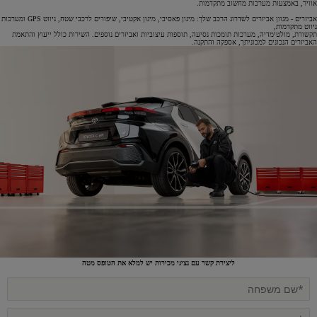
אוויר, באמצעות מערכות מחשוב מתקדמות.
אביזרים - מגוון אביזרים לשדרוג הרכב שלך: מיגון פאסיבי, מיגון אקטיבי, שיפורים לרכבי שטח, ניווט GPS ומערכות
ניווט מתקדמות,
תקשורת, מולטימדיה, מערכות תומכות נסיעה, תוספות עיצוביות ואביזרים נוספים. השירות כולל ייעוץ והתאמת
האביזרים הנכונים למכוניתך, אספקה והתקנה.
ליצירת קשר עם נציגי מכירות יש למלא את הטופס מטה