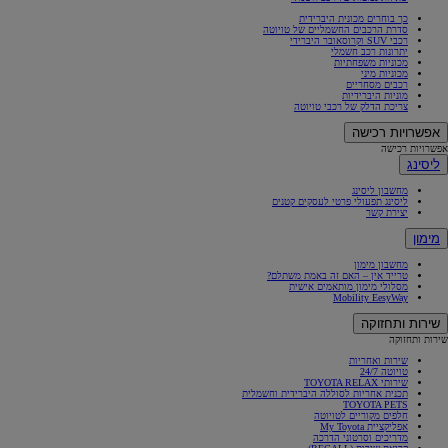
כך בוחרים מכונית היברידית
סדרת הרכבים החשמליים של טויוטה
רכבי SUV וקרוסאובר היברידי
יתרונות רכב חשמלי
מכוניות משפחתיות
מכוניות מיני
רכבים מסחריים
מוניות היברידיות
צריכת הדלק של רכבי טויוטה
אפשרויות רכישה
אפשרויות רכישה
ליסינג
מחשבון ליסינג
ליסינג תפעולי פרטי לעסקים קטנים
יצירת קשר
מימון
מחשבון מימון
טרייד אין – האם זה באמת משתלם?
מסלולי מימון מותאמים אישית
Mobility EesyWay
שירות ותחזוקה
שירות ותחזוקה
שירות ואחריות
טויוטה 24/7
שירותי TOYOTA RELAX
תכנית אחריות לסוללה היברידית וחשמלית
TOYOTA PETS
חלפים מקוריים לטויוטה
אפליקציית My Toyota
מדריכים וסרטוני הדרכה