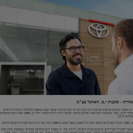
אודות - סוכנות י.מ. האתגר בע"מ
י.מ האתגר סוכנות מורשית טויוטה הינה מרכז שירות ומכירות גדול בבאר שבע המספק ללקוחותיו מכלול שירותים
מקיף לרכב. בעלי הסוכנות הינם משה ואילנה בורגמן ישראל ורותי הייניק שחברו יחדיו מ- 1986 ומאז הינם המומחים
בתחום הרכב.
ב- 1992 הקימו השניים את מוסך השירות הראשון בבאר שבע וב-2006 קיבלו את הזיכיון גם למכירת רכבים חדשים.
מעבר למכלול השירותים הניתנים במרכז השרות, הייחוד של י.מ האתגר הוא בתחושה שמדובר במשפחה אחת חמה
וגדולה שתשמח לצרף אותך לחיקה. משה אילנה ישראל ורותי – הדור הוותיק, יחד עם הדור הצעיר - עידן, אוהד,