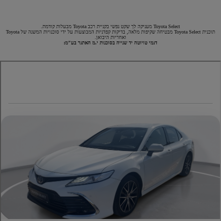
Toyota Select מעניקה לך שקט נפשי בקניית רכב Toyota מבעלות קודמת.
תוכנית Toyota Select מבטיחה שקיפות מלאה, בדיקות קפדניות המבוצעות על ידי סוכנויות המשנה של Toyota
ואחריות היבואן.
דגמי טויוטה יד שנייה בסוכנות י.מ האתגר בע"מ: