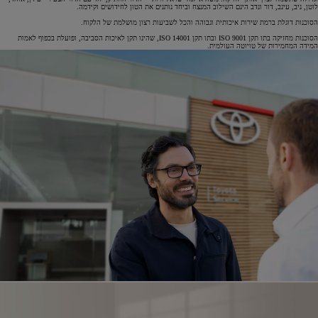
לוטן, ניב, עינב, דור ונדב הינם השילוב המנצח וביחד נותנים את הטון לחידושים וקידמה.
הסוכנות דוגלת ברמת שירות איכותית וגבוהה והכל לשביעות רצון מושלמת של הלקוח.
הסוכנות מחזיקה בתו תקן ISO 9001 ובתו תקן ISO 14001, שהינו תקן לאיכות הסביבה, ופועלת בכפוף לאמות
המידה המחמירות של טויוטה העולמית.