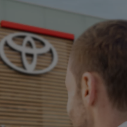
החל מ-₪158,990
אגרת רישוי:
מחיר כולל: החל מ-
החל מ-1,800 ₪ לחודש במסלול EasyWay
קאמרי
היברידי