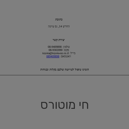
כתובת
החרש 14, נס ציונה
יצירת קשר
טלפון: 08-9409898
פקס: 08-9302090
מייל: toyota@toyota-nz.co.il
וואטסאפ:
089409898
הזמינו טיפול לטויוטה שלכם בקלות ובנוחות