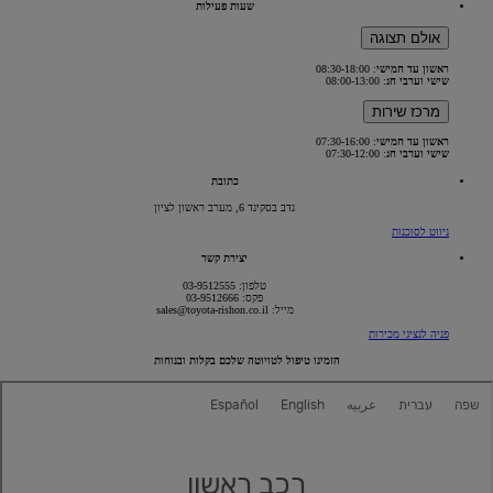
שעות פעילות
אולם תצוגה
ראשון עד חמישי
: 08:30-18:00
שישי וערבי חג
: 08:00-13:00
מרכז שירות
ראשון עד חמישי
: 07:30-16:00
שישי וערבי חג
: 07:30-12:00
כתובת
נדב בסקינד 6, מערב ראשון לציון
(Opens
ניווט לסוכנות
in
new
יצירת קשר
window)
טלפון: 03-9512555
פקס: 03-9512666
מייל: sales@toyota-rishon.co.il
פניה לנציגי מכירות
הזמינו טיפול לטויוטה שלכם בקלות ובנוחות