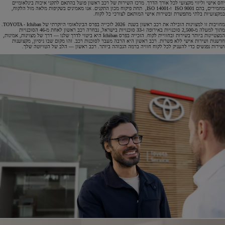
יחס אישי וליווי מקצועי לכל אורך הדרך. מרכז השירות של רכב ראשון פועל בהתאם לתקני איכות בינלאומיים
מחמירים, בהם ISO 9001 ו-ISO 14001, תחת פיקוח מכון התקנים. אנו מאמינים בשקיפות מלאה מול הלקוח,
במקצועיות בלתי מתפשרת ובשירות אישי המותאם לצורכי כל לקוח.
מחויבות זו למצוינות הובילה את רכב ראשון בשנת 2026 לזכייה בפרס הבינלאומי היוקרתי של TOYOTA - Ichiban.
מתוך למעלה מ-2,500 סוכנויות באירופה ו-33 סוכנויות בישראל, נבחרה רכב ראשון לאחת מ-46 הסוכנויות
המצטיינות ביותר בשירות ובחוויית לקוח. הזכייה בפרס Ichiban היא ביטוי לדרך שלנו — דרך של מצוינות, אמינות,
חדשנות ושירות אישי ללא פשרות. רכב ראשון היא הרבה מעבר לסוכנות רכב. זהו מקום שבו ניסיון, מקצוענות
ושירות נפגשים כדי להעניק לכל לקוח חוויה ברמה הגבוהה ביותר. רכב ראשון — הלב של הטויוטה שלך.