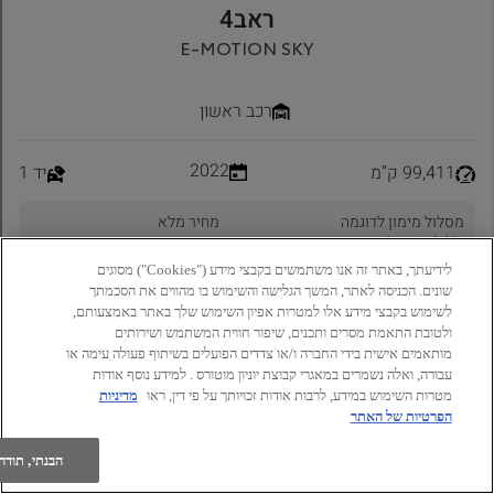
לידיעתך, באתר זה אנו משתמשים בקבצי מידע ("Cookies") מסוגים
שונים. הכניסה לאתר, המשך הגלישה והשימוש בו מהווים את הסכמתך
לשימוש בקבצי מידע אלו למטרות אפיון השימוש שלך באתר באמצעותם,
ולטובת התאמת מסרים ותכנים, שיפור חווית המשתמש ושירותים
מותאמים אישית בידי החברה ו/או צדדים הפועלים בשיתוף פעולה עימה או
עבורה, ואלה נשמרים במאגרי קבוצת יוניון מוטורס . למידע נוסף אודות
מטרות השימוש במידע, לרבות אודות זכויותך על פי דין, ראו
מדיניות
הפרטיות של האתר
הבנתי, תודה