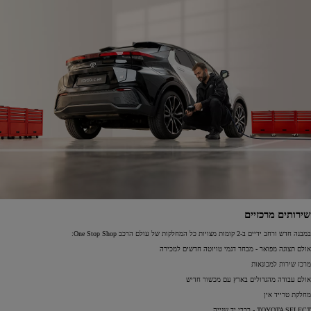
שירותים מרכזיים
במבנה חדש ורחב ידיים ב-2 קומות מצויות כל המחלקות של עולם הרכב One Stop Shop:
אולם תצוגה מפואר - מבחר דגמי טויוטה חדשים למכירה
מרכז שירות למכונאות
אולם עבודה מהגדולים בארץ עם מכשור חדיש
מחלקת טרייד אין
TOYOTA SELECT - רכבי יד שנייה