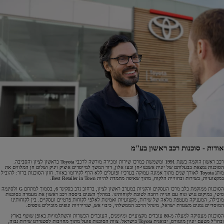
אודות - סוכנות רכב ראשון בע"מ
רכב ראשון הוקמה בשנת 1991 ומשמשת כמרכז שירות ומכירה מורשה לרכבי Toyota בראשון לציון והסביבה.
הסוכנות נמצאת בבעלותם של יונית אשכנזי-חן ובעז אלון, דור המשך למייסדים איציק ויניק ושלום חן המלווים את
מותג Toyota לאורך שנים מתוך אמונה עמוקה בערכיו ופועלים ללא הרף לקידומו באזור. חזון הסוכנות ברור: להוביל
במקצועיות, בשירות ובחוויית הלקוח, מתוך שאיפה מתמדת להיות Best Retailer in Town.
הסוכנות ממוקמת בלב מרכז העסקים והקניות במערב ראשון לציון, ברחוב נדב בסקינד 6, בסמוך למתחם G ולסינמה
סיטי, במיקום נגיש ונוח עם חנייה רחבה לטובת לקוחותינו. במהלך השנים ביססה רכב ראשון את מעמדה כסוכנות
מובילה, המעניקה מעטפת מלאה של שירות, מקצועיות ואמינות לאלפי לקוחות פרטיים ועסקיים. בין לקוחותינו
המוסדיים נמנים משטרת ישראל, מינהל הרכב הממשלתי, כיבוי אש, שגרירויות וגופים מובילים נוספים.
הסוכנות מעסיקה למעלה מ-80 עובדים מקצועיים ומיומנים, העוברים הכשרות והשתלמויות באופן שוטף בארץ
ובחו"ל מטעם יוניון מוטורס, יבואנית Toyota בישראל. צוות הסוכנות פועל מתוך מחויבות לסטנדרט שירות גבוה,