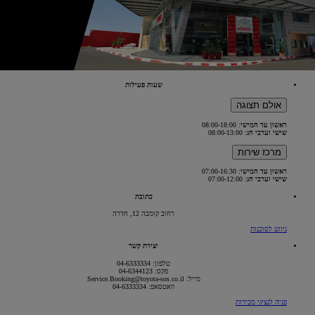
שעות פעילות
אולם תצוגה
ראשון עד חמישי
: 08:00-18:00
שישי וערבי חג
: 08:00-13:00
מרכז שירות
ראשון עד חמישי
: 07:00-16:30
שישי וערבי חג
: 07:00-12:00
כתובת
רחוב קומבה 12, חדרה
(Opens
ניווט לסוכנות
in
new
יצירת קשר
window)
טלפון: 04-6333334
פקס: 04-6344123
מייל: Service.Booking@toyota-sos.co.il
וואטסאפ: 04-6333334
פניה לנציגי מכירות