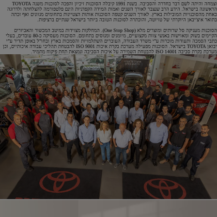
וצמחה והיתה לשם דבר בחדרה והסביבה. בשנת 1991 קיבלה הסוכנות זיכיון והפכה לסוכנות משנה TOYOTA
הראשונה בישראל. הידע הרב שנצבר לאורך השנים ואמות המידה הקפדניות הינם פלטפורמה להצלחתה ולדרוגה
כאחת מהסוכנויות המובילות בארץ. לאורך השנים קטפה הסוכנות אותות הצטיינות בתחומים מגוונים ואף זכתה
בתואר איצ'יבאן היוקרתי של טויוטה, והוכתרה לסוכנות הטובה ביותר בישראל שנתיים ברציפות.
הסוכנות מעניקה סל שרותים ומוצרים מלא (One Stop Shop). המחלקות מצוידות במיטב המכשור והאביזרים
הקיימים בשוק ומאוישות באנשי צוות מקצועיים, מיומנים ומנוסים בתחומם. הסוכנות מעסיקה כ-80 עובדים, בעלי
כתבי הסמכה ותעודות מוכרות ע"י משרד העבודה, העוברים השתלמויות והסמכות בארץ ובחו"ל באופן תדיר ע"י
יבואן TOYOTA בישראל. הסוכנות מפעילה מערכת בקרת איכות ISO 9001 להבטחת תהליכי עבודה איכותיים, וכן
מערכת בקרת סביבה ISO 14001 להבטחת השמירה על איכות הסביבה ונמצאת תחת פיקוח מתמיד.