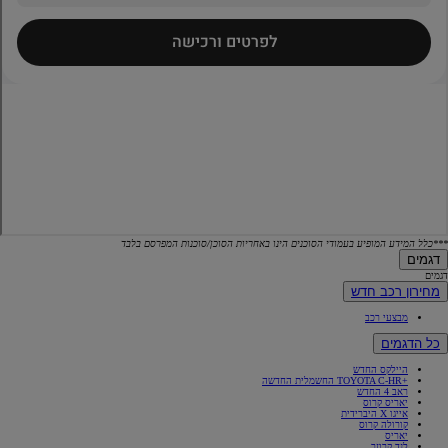
***כלל המידע המופיע בעמודי הסוכנים הינו באחריות הסוכן/סוכנות המפרסם בלבד
דגמים
דגמים
מחירון רכב חדש
מבצעי רכב
כל הדגמים
היילקס החדש
+TOYOTA C-HR החשמלית החדשה
ראב 4 החדש
יאריס קרוס
אייגו X היברידית
קורולה קרוס
יאריס
לנד קרוזר