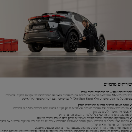
שירותים מרכזיים
מרכז שירות אחד – כל הפתרונות לרכב שלך!
כבר למעלה מ-78 שנה שאס.או.אס גאה לשרת את לקוחותיה ומאמינה במתן שרות שעוטף את הלקוח. הסוכנות
מציעה סל שירותים ומוצרים מלא (One Stop Shop) לדגמי טויוטה עם ייעוץ מקצועי וליווי אישי:
✔ אולם תצוגה לרכבים חדשים מהגדולים בארץ
✔ מכירת דגמי טויוטה יד2 שעברו השבחה ובאחריות יבואן לקנייה בראש שקט ורכישת כלל סוגי הרכבים.
✔ אפשרויות מימון וליסינג מגוונות
✔ אחזקה, מוסך גדול וחדשני בעל כל ציוד, חלפים והידע הנדרש.
✔ דיאגנוסטיקה מתקדמת ואיתור תקלות באמצעות מיכון וידע מעמיק ברכבי טויוטה.
✔ פחחות וצבע לכל סוגי הרכבים. מוסך הסדר המשתמש בחומרים איכותיים על מנת למזער נזקים ולהשיב את רכבך
לקדמותו והכל על פי הוראות יצרן.
✔ חשמל ומיזוג אוויר, איתור וטיפול בתקלות באמצעות ציוד מתקדם וטכנאים מיומנים
✔ התקנת אביזרים ומערכות אלקטרוניות מתקדמות, תוך שמירה על אחריות היצרן. וביצוע דיטיילינג לחידוש הרכב.