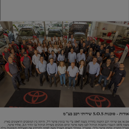
אודות - סוכנות S.O.S שירותי רכב בע"מ
אס.או.אס שרותי רכב הוקמה בחדרה בשנת 1947 ע"י מר בנימין פרטר ז"ל, והיתה בין המוסכים הראשונים בארץ.
בשנת 1970 הועברו מושכות הניהול לבנו משה פרטר וכיום מכהנים בשדרת הניהול בני הדור ה-3, אלדד פרטר,
מנכ"ל החברה ובתחן פרטר גלילי, סמנכ"ל. במהלך השנים השכיל משה לפתח ולהרחיב את הפעילות והסוכנות גדלה