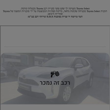
Toyota Select מעניקה לך שקט נפשי בקניית רכב Toyota מבעלות קודמת.
תוכנית Toyota Select מבטיחה שקיפות מלאה, בדיקות קפדניות המבוצעות על ידי סוכנויות המשנה של Toyota
ואחריות היבואן.
דגמי טויוטה יד שנייה בסוכנות S.O.S שירותי רכב בע"מ: