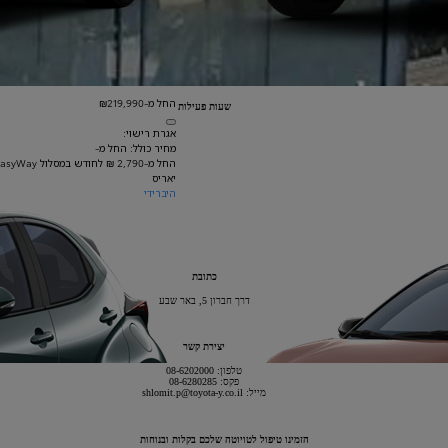
החל מ-₪219,990
שעות פעילות
אגרת רישוי:
מחיר כולל: החל מ-
החל מ-2,790 ₪ לחודש במסלול EasyWay
יאריס
היברידי
כתובת
דרך חברון 5, באר שבע
יצירת קשר
טלפון: 08-6202000
פקס: 08-6280285
מייל: shlomit.p@toyota-y.co.il
הזמינו טיפול לטויוטה שלכם בקלות ובנוחות