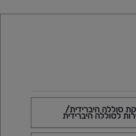
טויוטה LEASE
מגוון מסלולי ליסינג פרטי ועסקי בה