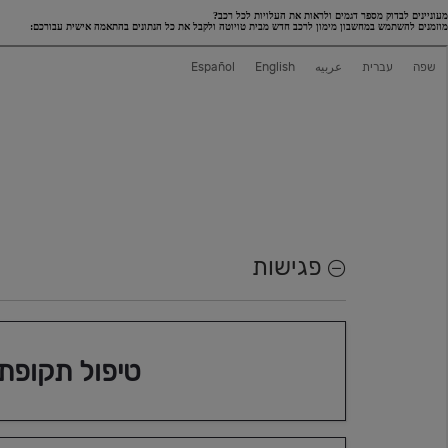
מעוניינים לבדוק מספר דגמים ולראות את העלויות לכל רכב?
מוזמנים להשתמש במחשבון מימון לרכב חדש מבית טויוטה ולקבל את כל הנתונים בהתאמה אישית עבורכם:
החל מ-₪123,990
אגרת רישוי:
מחיר כולל: החל מ-
החל מ-1,440 ₪ לחודש במסלול EasyWay
קורולה קרוס
היברידי