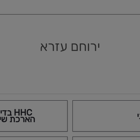
החל מ-₪140,990
אגרת רישוי:
מחיר כולל: החל מ-
החל מ- 1,575 ₪ לחודש במסלול EasyWay
קורולה סדאן
היברידי