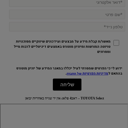
מאשר/ת קבלת מידע על מבצעים ועידכונים שיווקיים מסוכנויות
טויוטה המורשות ומיוניון מוטורס באמצעים דיגיטליים לרבות מייל
ומסרונים
ידוע לי כי הפרטים שמסרתי לעיל יכללו במאגר המידע של יוניון מוטורס
.
בהתאם ל
מדיניות הפרטיות
של החברה
שליחה
TOYOTA Select – ראב4 פלאג-אין יד שנייה באחריות יבואן