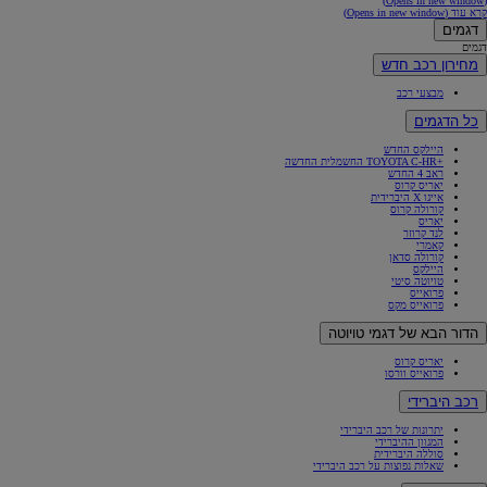
(Opens in new window)
קרא עוד
(Opens in new window)
דגמים
דגמים
מחירון רכב חדש
מבצעי רכב
כל הדגמים
היילקס החדש
+TOYOTA C-HR החשמלית החדשה
ראב 4 החדש
יאריס קרוס
אייגו X היברידית
קורולה קרוס
יאריס
לנד קרוזר
קאמרי
קורולה סדאן
היילקס
טויוטה סיטי
פרואייס
פרואייס מקס
הדור הבא של דגמי טויוטה
יאריס קרוס
פרואייס וורסו
רכב היברידי
יתרונות של רכב היברידי
המגוון ההיברידי
סוללה היברידית
שאלות נפוצות על רכב היברידי