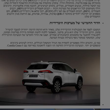
יעילות אופטימלית. בנהיגה עירונית, הרכבים החשמליים ההיברידיים (HEV) שלנו יכולים לנסוע עד 75%
מהמרחק עם אפס פליטות. מהתחלת הדרך, שיפרנו בהתמדה את טכנולוגיות החישמול היסודיות שלנו,
כמו למשל סוללות, מנועים חשמליים, ממירים, בלמים רגנרטיביים, ותוכנת בקרה אלקטרונית. הרכיבים
הללו משותפים לכל הוריאנטים של מערכות הכוח - רכבים חשמליים היברידיים (HEV), רכבים
חשמליים (BEV), רכבים חשמליים עם תאי דלק (FCEV), רכבי פלאג-אין היברידיים (PHEV), והם
מספקים לנו יתרונות ייחודיים בתחומי ה-QDR (איכות, עמידות, אמינות), עם הרחבת מגוון הרכבים
החשמליים שלנו.
הדור החמישי של מערכות היברידיות
המשכנו לשפר את הטכנולוגיה ההיברידית שלנו, מאחר והיא תורמת תרומה ייחודית למעבר לניטרול
פחמן. הרכב ההיברידי שלנו הוא נגיש, פרקטי, ומאפשר ללקוח להשיג הפחתה מיידית בפליטות הפחמן,
ללא צורך להתגבר על מחסומים והתנהגותיים ואחרים. הצגנו את הדור החמישי של המערכת ההיברידית
שלנו, המתמקד בשיפור נוסף ביעילות ובטווח הנסיעה.
כמו כן, הדגמים הללו מאפשרים להפחית את הגודל והמשקל הכוללים, הודות לשימוש ברכיבים
קומפקטיים יותר. המערכת ההיברידית החדשה הזו הוצגה לראשונה באירופה עם ה-Corolla Cross.