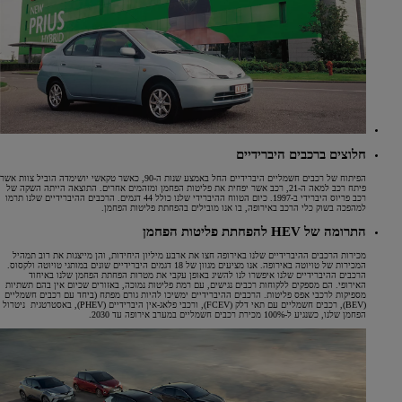
חלוצים ברכבים היברידיים
הפיתוח של רכבים חשמליים היברידיים החל באמצע שנות ה-90, כאשר טקאשי יושימדה הוביל צוות אשר
פיתח רכב למאה ה-21, רכב אשר יפחית את פליטות הפחמן ומזהמים אחרים. התוצאה הייתה השקה של
רכב פריוס היברידי ב-1997. כיום הטווח ההיברידי שלנו כולל 44 דגמים. הרכבים ההיברידיים שלנו תרמו
למהפכה בשוק כלי הרכב באירופה, בו אנו מובילים בהפחתת פליטות הפחמן.
התרומה של HEV להפחתת פליטות הפחמן
מכירות הרכבים ההיברידיים שלנו באירופה חצו את ארבע מיליון היחידות, והן מייצגות את רוב תמהיל
המכירות של טויוטה באירופה. אנו מציעים מגוון של 18 דגמים היברידיים שונים במותגי טויוטה ולקסוס.
הרכבים ההיברידיים שלנו איפשרו לנו להשיג באופן עקבי את מטרות הפחתת הפחמן שלנו באיחוד
האירופי. הם מספקים ללקוחות רכבים נגישים, עם רמת פליטות נמוכה, באזורים שכיום אין בהם תשתיות
מספיקות לרכבי אפס פליטות. הרכבים ההיברידיים ימשיכו להיות גורם מפתח (ביחד עם רכבים חשמליים
(BEV), רכבים חשמליים עם תאי דלק (FCEV), ורכבי פלאג-אין היברידיים (PHEV), באסטרטגית ניטרול
הפחמן שלנו, כשנגיע ל-100% מכירת רכבים חשמליים במערב אירופה עד 2030.