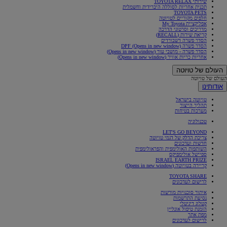
שירותי TOYOTA RELAX
תכנית אחריות לסוללה היברידית וחשמלית
TOYOTA PETS
חלפים מקוריים לטויוטה
אפליקציית My Toyota
מדריכים וסרטוני הדרכה
קריאת שירות (RECALL)
הסדר פשרה דשבורדים
הסדר פשרה DPF
(Opens in new window)
הסדר פשרה - מושבי עור
(Opens in new window)
אחריות כריות אוויר
(Opens in new window)
העולם של טויוטה
העולם של טויוטה
אודותינו
טויוטה בישראל
תהליך הייצור
מערכות בטיחות
טכנולוגיה
LET'S GO BEYOND
צריכת הדלק של דגמי טויוטה
חדשות ועדכונים
השותפות האולימפית והפראולימפית
ספיישל אולימפיקס
ISRAEL EARTH PRIZE
קריירה בטויוטה
(Opens in new window)
TOYOTA SHARE
לרישום לעדכונים
איתור סוכנויות מורשות
נסיעת התרשמות
קטלוג דיגיטלי
הזמנת טיפול אונליין
מפת אתר
לרישום לעדכונים