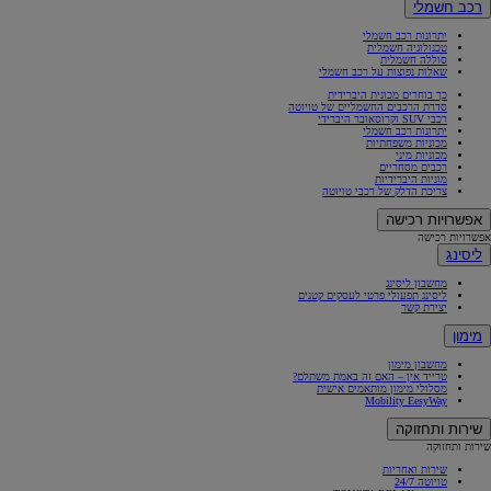
רכב חשמלי
יתרונות רכב חשמלי
טכנולוגיה חשמלית
סוללה חשמלית
שאלות נפוצות על רכב חשמלי
כך בוחרים מכונית היברידית
סדרת הרכבים החשמליים של טויוטה
רכבי SUV וקרוסאובר היברידי
יתרונות רכב חשמלי
מכוניות משפחתיות
מכוניות מיני
רכבים מסחריים
מוניות היברידיות
צריכת הדלק של רכבי טויוטה
אפשרויות רכישה
אפשרויות רכישה
ליסינג
מחשבון ליסינג
ליסינג תפעולי פרטי לעסקים קטנים
יצירת קשר
מימון
מחשבון מימון
טרייד אין – האם זה באמת משתלם?
מסלולי מימון מותאמים אישית
Mobility EesyWay
שירות ותחזוקה
שירות ותחזוקה
שירות ואחריות
טויוטה 24/7