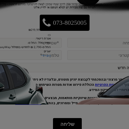
לשיחה עם נציג מכירות יש למלא הטופס או לחייג אלינו
073-8025005
החל מ-₪219,990
אגרת רישוי:
מחיר כולל: החל מ-
החל מ-2,790 ₪ לחודש במסלול EasyWay
יאריס
היברידי
נמסר מרצוני ובהסכמתי לקבוצת יוניון מוטורס, ובלעדיו לא ניתן יהיה לקבל את השירות
וף ל
מדיניות הפרטיות
הכוללת פירוט אודות מטרות השימוש במידע, למי יימסר המידע,
יותיי לעיון ותיקון המידע
.
ת לשלוח לי מידע, הצעות שיווקיות מותאמות, מבצעים ועדכונים מקבוצת יוניון וסכונו
.
מצעי התקשורת הקיימים, לרבות מייל ומסרונים, בהתאם ל
מדיניות הפרטיות
שליחה