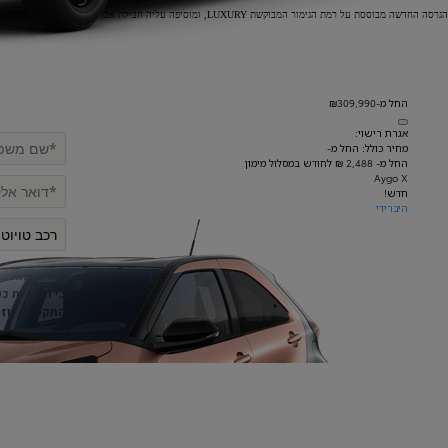
הגרסה החדשה מבוססת על רמת הגימור המבוקשת LUXURY, ומוסיפה עליה חבילת אבזור שטח מקצועית, בשווי של 35,000 ₪, המותקנת מראש. כך הופך הלנד קרוזר 250 לרכב שטח שמוכן לצאת להרפתקה מהרגע הראשון - בלי להתעכב בחיפוש אביזרים מתאימים או להמתין לסיום עבודות ההתקנה.
החל מ-₪309,990
אגרת רישוי:
מחיר כולל: החל מ-
החל מ- 2,488 ₪ לחודש במסלול מימון
Aygo X
חדש!
היברידי
המידע האישי 
כי השירות כפ
התקשרות וזכו
מאשר.
בכל א