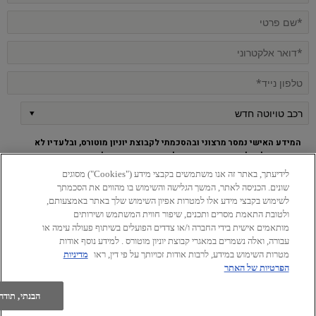
המידע האישי נמסר מרצוני ובהסכמתי לקבוצת יוניון מוטורס, ובלעדיו לא
ניתן יהיה לקבל את השירות. ידוע לי כי השירות כפוף ל
מדיניות הפרטיות
הכוללת פירוט אודות מטרות השימוש במידע, למי יימסר המידע, דרכי
לידיעתך, באתר זה אנו משתמשים בקבצי מידע ("Cookies") מסוגים
התקשרות וזכויותיי לעיון ותיקון המידע
.
שונים. הכניסה לאתר, המשך הגלישה והשימוש בו מהווים את הסכמתך
מאשר.ת לשלוח לי מידע, הצעות שיווקיות מותאמות, מבצעים ועדכונים
לשימוש בקבצי מידע אלו למטרות אפיון השימוש שלך באתר באמצעותם,
מקבוצת יוניון וסכונויותיה בכל אמצעי התקשורת הקיימים, לרבות מייל
ולטובת התאמת מסרים ותכנים, שיפור חווית המשתמש ושירותים
.
ומסרונים, בהתאם ל
מדיניות הפרטיות
מותאמים אישית בידי החברה ו/או צדדים הפועלים בשיתוף פעולה עימה או
עבורה, ואלה נשמרים במאגרי קבוצת יוניון מוטורס . למידע נוסף אודות
שליחה
מטרות השימוש במידע, לרבות אודות זכויותך על פי דין, ראו
מדיניות
הפרטיות של האתר
הבנתי, תודה