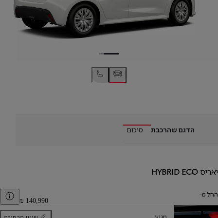
הדגם שהרכבת
סיכום
יאריס
HYBRID ECO
החל מ-
er
מנוע
שינוי הבחירה