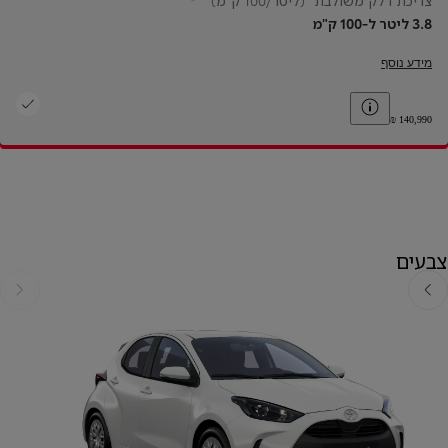
צריכת דלק משולבת* (ליטר/100 ק"מ)
3.8 ליטר ל-100 ק"מ
מידע נוסף
Toggle price disclaimer
צבעים
אחורה
קדימה