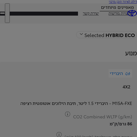
(לחיצה
דילוג לאיזור תוכן מרכזי
על
מאפיינים מיוחדים
אנטר)
DEALER NAME
סוכנויות מורשות
יצירת קשר
פת
תפ
חזרה לעמוד הדגם
Selected
HYBRID ECO
מנוע
היברידי
4X2
M15A-FXE - היברידי 1.5 ליטר
,
תיבת הילוכים אוטומטית רציפה
צריכת דלק
CO2 Combined WLTP (g/km)
86 גרם/ק"מ
צריכת דלק