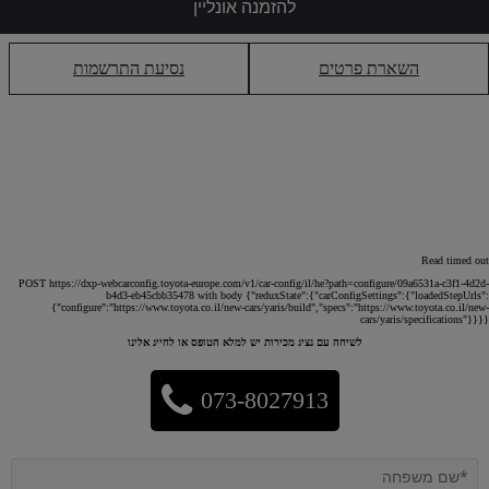
להזמנה אונליין
השארת פרטים
נסיעת התרשמות
Read timed out
POST https://dxp-webcarconfig.toyota-europe.com/v1/car-config/il/he?path=configure/09a6531a-c3f1-4d2d-
b4d3-eb45cbb35478 with body {"reduxState":{"carConfigSettings":{"loadedStepUrls":
{"configure":"https://www.toyota.co.il/new-cars/yaris/build","specs":"https://www.toyota.co.il/new-
cars/yaris/specifications"}}}}
לשיחה עם נציג מכירות יש למלא הטופס או לחייג אלינו
073-8027913