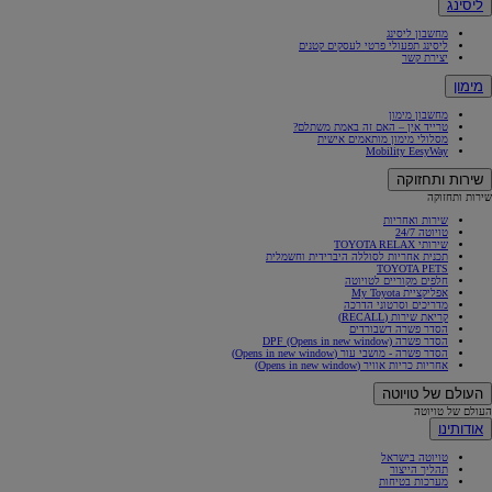
ליסינג
מחשבון ליסינג
ליסינג תפעולי פרטי לעסקים קטנים
יצירת קשר
מימון
מחשבון מימון
טרייד אין – האם זה באמת משתלם?
מסלולי מימון מותאמים אישית
Mobility EesyWay
שירות ותחזוקה
שירות ותחזוקה
שירות ואחריות
טויוטה 24/7
שירותי TOYOTA RELAX
תכנית אחריות לסוללה היברידית וחשמלית
TOYOTA PETS
חלפים מקוריים לטויוטה
אפליקציית My Toyota
מדריכים וסרטוני הדרכה
קריאת שירות (RECALL)
הסדר פשרה דשבורדים
הסדר פשרה DPF
(Opens in new window)
הסדר פשרה - מושבי עור
(Opens in new window)
אחריות כריות אוויר
(Opens in new window)
העולם של טויוטה
העולם של טויוטה
אודותינו
טויוטה בישראל
תהליך הייצור
מערכות בטיחות