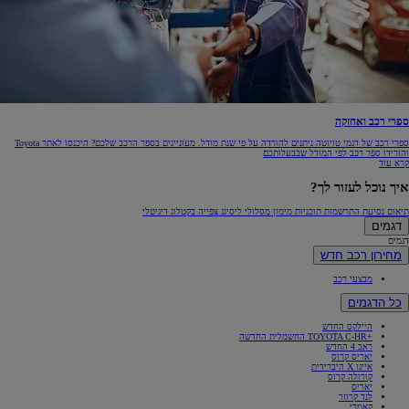
ספרי רכב ואחזקה
ספרי רכב של דגמי טויוטה ניתנים להורדה על פי שנת מודל. מעוניינים בספר הרכב שלכם? היכנסו לאתר Toyota
והורידו ספר רכב לפי המודל שבבעלותכם
קרא עוד
איך נוכל לעזור לך?
תיאום נסיעת התרשמות
תוכניות מימון
מסלולי ליסינג
צפייה בקטלוג דיגיטלי
דגמים
דגמים
מחירון רכב חדש
מבצעי רכב
כל הדגמים
היילקס החדש
+TOYOTA C-HR החשמלית החדשה
ראב 4 החדש
יאריס קרוס
אייגו X היברידית
קורולה קרוס
יאריס
לנד קרוזר
קאמרי