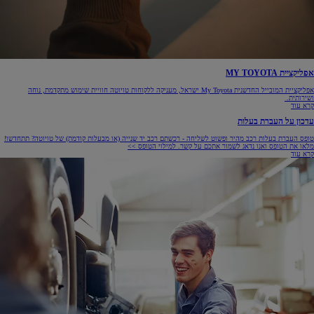
אפליקציית MY TOYOTA
אפליקציית המובייל החדשנית My Toyota ישראל, מעניקה ללקוחות טויוטה חוויית שימוש מתקדמת, נוחה
ושירותית.
קרא עוד
עדכון על העברת בעלות
טופס העברת בעלות רכב מהיר ופשוט לשליחה - רכשתם רכב יד שנייה (או מבעלות קודמת) של טויוטה? תתחדשו!
מלאו את הטופס ואנו נדאג לשמור אתכם על קשר. למילוי הטופס >>
קרא עוד