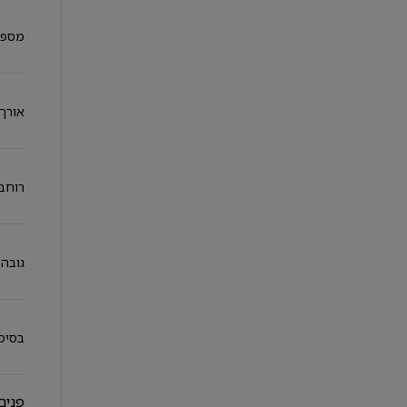
מספר
אורך 
רוחב 
גובה 
בסיס 
פנים