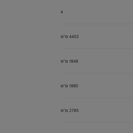
4
טויוטה LEASE
4403 מ"מ
מגוון מסלולי ליסינג פרטי ועסקי בה
1848 מ"מ
1880 מ"מ
2785 מ"מ