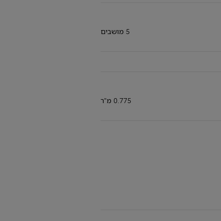
5 מושבים
רכבים היברידיים
0.775 מ"ר
כל מה שרציתם לדעת על רכבים היברידיים