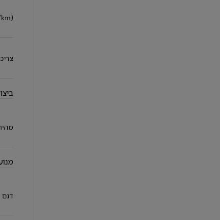
/km)
צריכת 
ביצו
מהיר
יאריס קרוס
היברידי
מנוע
דגם