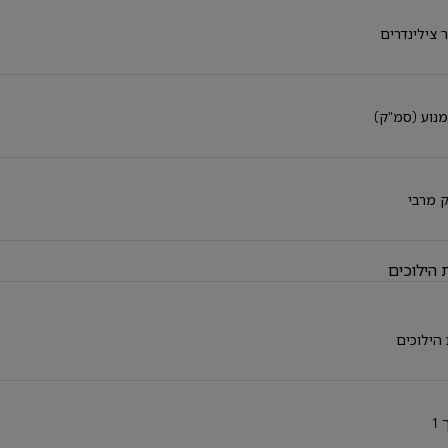
 צילינדרים
נוע (סמ"ק)
 מרבי
 הילוכים
הילוכים
1