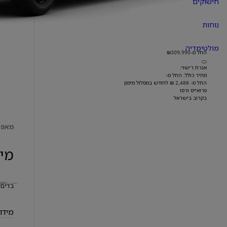
חישוקים
נוחות
מולטימדיה
החל מ-₪309,990
אגרת רישוי:
מחיר כולל: החל מ-
החל מ- 2,488 ₪ לחודש במסלול מימון
פרואייס ורסו
בקרוב בישראל
מאפי
מי
בדים 
מידו