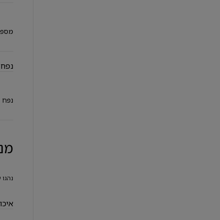
מספר
נפח 
נפח 
מנ
נהגו 
איכו