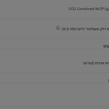
CO2 Combined WLTP (g
מידע נוסף
דלק משולבת* (ליטר/100 ק"מ)
עים
ות מרבית (קמ"ש)