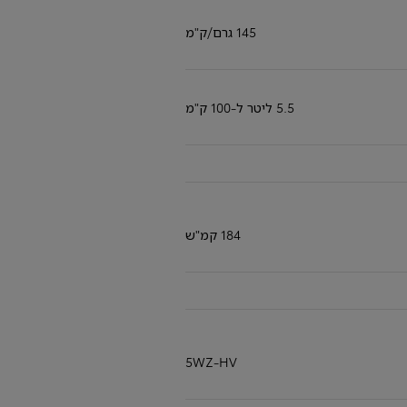
145 גרם/ק"מ
טויוטה יד 2 קונים בטויוטה ELECT
ונהנים מש
טרייד אין ומימון
5.5 ליטר ל-100 ק"מ
מגוון תוכניות מימון בהת
184 קמ"ש
5WZ-HV