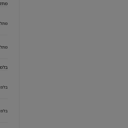
מתל
החל מ-₪158,990
אגרת רישוי:
מחיר כולל: החל מ-
החל מ-1,800 ₪ לחודש במסלול EasyWay
מתלי
מתלי
בלמי
בלמי
בלמי
קאמרי
היברידי