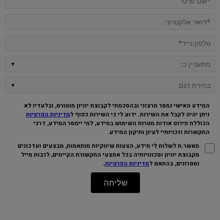
המידע האישי נמסר מרצוני ובהסכמתי לקבוצת יוניון מוטורס, ובלעדיו לא
ניתן יהיה לקבל את השירות. ידוע לי כי השירות כפוף ל
מדיניות הפרטיות
הכוללת פירוט אודות מטרות השימוש במידע, למי יימסר המידע, דרכי
התקשרות וזכויותיי לעיון ותיקון המידע
.
מאשר.ת לשלוח לי מידע, הצעות שיווקיות מותאמות, מבצעים ועדכונים
מקבוצת יוניון וסכונויותיה בכל אמצעי התקשורת הקיימים, לרבות מייל
.
ומסרונים, בהתאם ל
מדיניות הפרטיות
שליחה