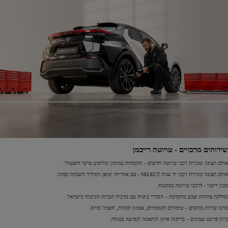
שירותים מרכזיים - טויוטה רייכמן
אולם תצוגה ומכירת רכבי טויוטה חדשים – התמחות במימון ובליסינג פרטי ותפעולי.
אולם תצוגה ומכירת רכבי יד שניה SELECT - עם אחריות יבואן ותהליך השבחה קפדני.
מכון רישוי - לרכבי טויוטה בסוכנות.
מחלקת פחחות וצבע מתקדמת – הסדרי ביטוח עם מרבית חברות הביטוח בישראל.
מרכז שירות מתקדם – טיפולים תקופתיים, אבחון תקלות, חשמל ומיזוג.
כיוון פרונט וצמיגים – בדיקות איזון והתאמה לנסיעה בטוחה.