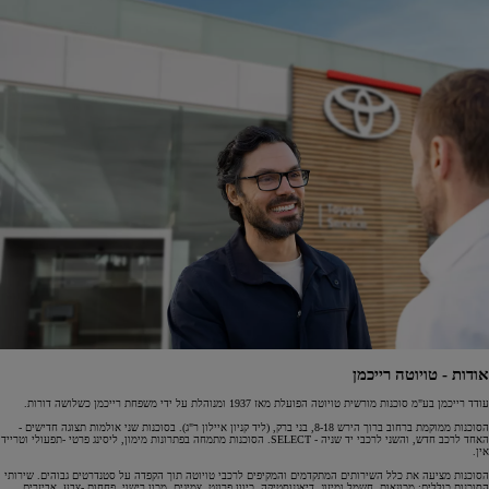
אודות - טויוטה רייכמן
עודד רייכמן בע"מ סוכנות מורשית טויוטה הפועלת מאז 1937 ומנוהלת על ידי משפחת רייכמן כשלושה דורות.
הסוכנות ממוקמת ברחוב ברוך הירש 8-18, בני ברק, (ליד קניון איילון ר"ג). בסוכנות שני אולמות תצוגה חדישים -
האחד לרכב חדש, והשני לרכבי יד שניה - SELECT. הסוכנות מתמחה בפתרונות מימון, ליסינג פרטי -תפעולי וטרייד
אין.
הסוכנות מציעה את כלל השירותים המתקדמים והמקיפים לרכבי טויוטה תוך הקפדה על סטנדרטים גבוהים. שירותי
הסוכנות כוללים: מכונאות, חשמל ומיזוג, דיאגנוסטיקה, כיוון פרונט, צמיגים, מכון רישוי, פחחות -צבע, אביזרים