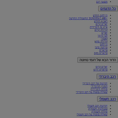
מבצעי רכב
כל הדגמים
היילקס החדש
+TOYOTA C-HR החשמלית החדשה
ראב 4 החדש
יאריס קרוס
אייגו X היברידית
קורולה קרוס
יאריס
לנד קרוזר
קאמרי
קורולה סדאן
היילקס
טויוטה סיטי
פרואייס
פרואייס מקס
הדור הבא של דגמי טויוטה
יאריס קרוס
פרואייס וורסו
רכב היברידי
יתרונות של רכב היברידי
המגוון ההיברידי
סוללה היברידית
שאלות נפוצות על רכב היברידי
רכב חשמלי
יתרונות רכב חשמלי
טכנולוגיה חשמלית
סוללה חשמלית
שאלות נפוצות על רכב חשמלי