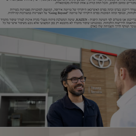
מקוריים ומחסן חלפים, והכל תחת קורת גג אחת לנוחיות מקסימאלית.
עודד רייכמן בע"מ זכתה בפרס האיצ'יבאן היוקרתי של טויוטה אירופה, המוענק לסוכנויות מצטיינות בשירות
לקוחות, ובנוסף זכתה הסוכנות בפרס היוקרתי של טויוטה "Going Beyond" על הצטיינות במעורבות קהילתית.
ברייכמן אנו פועלים לפי השיטה היפנית - KAIZEN, שיטה המשלבת פיתוח מעגלי בקרת איכות לצורך שיפור מתמיד
והתאמה לדרישות הלקוחות. בסוכנותנו שיפור מתמיד לא מתבטא רק בפן המקצועי אלא נובע משיפור אישי של כל
עובד ושותף לדרך והצמיחה שלו כאדם.