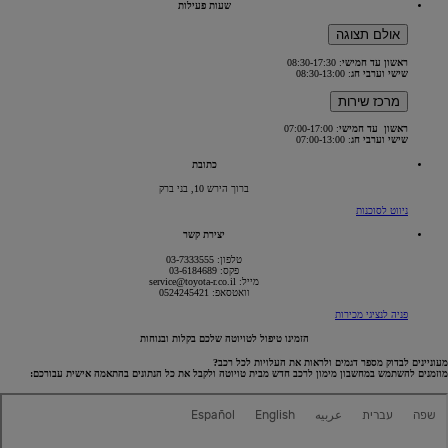
שעות פעילות
אולם תצוגה
ראשון עד חמישי
: 08:30-17:30
שישי וערבי חג
: 08:30-13:00
מרכז שירות
ראשון עד חמישי
: 07:00-17:00
שישי וערבי חג
: 07:00-13:00
כתובת
ברוך הירש 10, בני ברק
(Opens
ניווט לסוכנות
in
new
יצירת קשר
window)
טלפון: 03-7333555
פקס: 03-6184689
מייל: service@toyota-r.co.il
וואטסאפ: 0524245421
פניה לנציגי מכירות
הזמינו טיפול לטויוטה שלכם בקלות ובנוחות
מעוניינים לבדוק מספר דגמים ולראות את העלויות לכל רכב?
מוזמנים להשתמש במחשבון מימון לרכב חדש מבית טויוטה ולקבל את כל הנתונים בהתאמה אישית עבורכם: