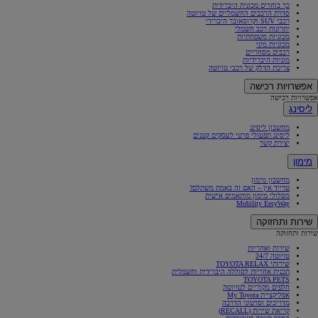
כך בוחרים מכונית היברידית
סדרת הרכבים החשמליים של טויוטה
רכבי SUV וקרוסאובר היברידי
יתרונות רכב חשמלי
מכוניות משפחתיות
מכוניות מיני
רכבים מסחריים
מוניות היברידיות
צריכת הדלק של רכבי טויוטה
אפשרויות רכישה
אפשרויות רכישה
ליסינג
מחשבון ליסינג
ליסינג תפעולי פרטי לעסקים קטנים
יצירת קשר
מימון
מחשבון מימון
טרייד אין – האם זה באמת משתלם?
מסלולי מימון מותאמים אישית
Mobility EesyWay
שירות ותחזוקה
שירות ותחזוקה
שירות ואחריות
טויוטה 24/7
שירותי TOYOTA RELAX
תכנית אחריות לסוללה היברידית וחשמלית
TOYOTA PETS
חלפים מקוריים לטויוטה
אפליקציית My Toyota
מדריכים וסרטוני הדרכה
קריאת שירות (RECALL)