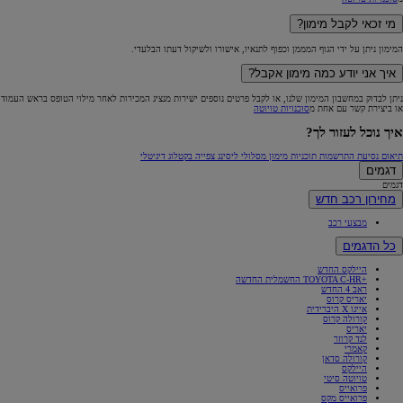
מי זכאי לקבל מימון?
המימון ניתן על ידי הגוף המממן וכפוף לתנאיו, אישורו ולשיקול דעתו הבלעדי.
איך אני יודע כמה מימון אקבל?
ניתן לבדוק במחשבון המימון שלנו, או לקבל פרטים נוספים ישירות מנציג המכירות לאחר מילוי הטופס בראש העמוד
או ביצירת קשר עם אחת מ
סוכנויות טויוטה
איך נוכל לעזור לך?
תיאום נסיעת התרשמות
תוכניות מימון
מסלולי ליסינג
צפייה בקטלוג דיגיטלי
דגמים
דגמים
מחירון רכב חדש
מבצעי רכב
כל הדגמים
היילקס החדש
+TOYOTA C-HR החשמלית החדשה
ראב 4 החדש
יאריס קרוס
אייגו X היברידית
קורולה קרוס
יאריס
לנד קרוזר
קאמרי
קורולה סדאן
היילקס
טויוטה סיטי
פרואייס
פרואייס מקס