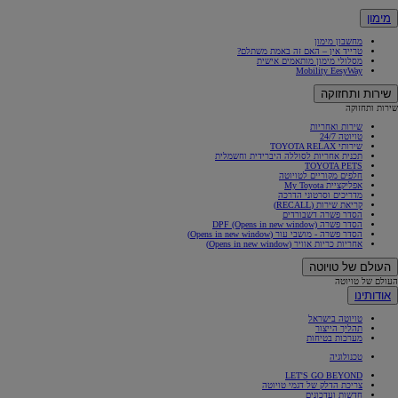
מימון
מחשבון מימון
טרייד אין – האם זה באמת משתלם?
מסלולי מימון מותאמים אישית
Mobility EesyWay
שירות ותחזוקה
שירות ותחזוקה
שירות ואחריות
טויוטה 24/7
שירותי TOYOTA RELAX
תכנית אחריות לסוללה היברידית וחשמלית
TOYOTA PETS
חלפים מקוריים לטויוטה
אפליקציית My Toyota
מדריכים וסרטוני הדרכה
קריאת שירות (RECALL)
הסדר פשרה דשבורדים
הסדר פשרה DPF
(Opens in new window)
הסדר פשרה - מושבי עור
(Opens in new window)
אחריות כריות אוויר
(Opens in new window)
העולם של טויוטה
העולם של טויוטה
אודותינו
טויוטה בישראל
תהליך הייצור
מערכות בטיחות
טכנולוגיה
LET'S GO BEYOND
צריכת הדלק של דגמי טויוטה
חדשות ועדכונים