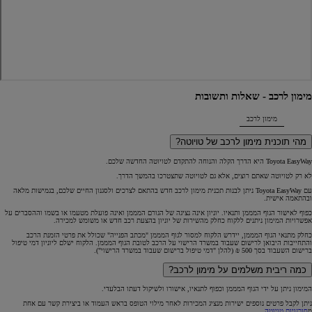
מימון לרכב - שאלות ותשובות
מימון לרכב
מהי תוכנית מימון לרכב של טויוטה?
Toyota EasyWay היא הדרך הקלה והנוחה להתקדם לטויוטה החדשה שלכם.
לא רק לטויוטה שאתם רוצים, אלא גם לטויוטה שתצטרכו בהמשך הדרך.
עם Toyota EasyWay ניתן לבנות תכנית מימון לרכב חדש בהתאם לצרכים ולסגנון החיים שלכם, בגמישות מלאה
ובהתאמה אישית.
כפוף לאישור הגוף המממן ותנאיו. יוניון אינה נציגה של הגורם המממן ואינה פועלת מטעמו או בשמו וההסברים על
אפשרויות המימון ניתנים ללקוח כחלק מהשירות של יוניון בהצעת רכב חדש או משומש למכירה.
כחלק מתנאי הגוף המממן, יידרש הלקוח למסור לגוף המממן "מכתב הפנייה" שכולל את פרטי הזמנת הרכב
והתחייבות היבואן לרישום שעבוד במשרד הרישוי על הרכב לטובת הגוף המממן. הלקוח ישלם ליוניון דמי טיפול
ברישום השעבוד בסך 500 ₪ (להלן "דמי טיפול ברישום שעבוד במשרד הרישוי").
כמה ריבית משלמים על מימון לרכב?
המימון ניתן על ידי הגוף המממן וכפוף לתנאיו, אישורו ולשיקול דעתו הבלעדי.
ניתן לקבל פרטים נוספים ישירות מנציג המכירות לאחר מילוי הטופס בראש העמוד או ביצירת קשר עם אחת
מ
סוכנויות טויוטה