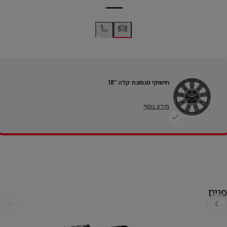
חישוקי סגסוגת קלה "18
מידע נוסף
פנים
אחורה
קדימה