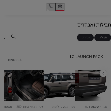
חבילות ואביזרים
חבילות
אביזרים
LC LAUNCH PACK
4 תוספות
אחורה
מקורי-קישוט דלת
פסי הגנה לדלתות
שטיחי גומי קרוזר 250
משטח הגנ