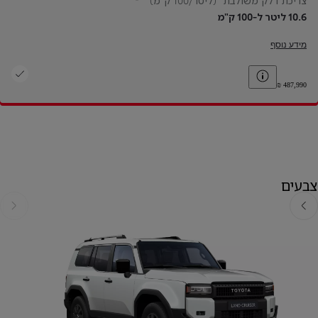
צריכת דלק משולבת* (ליטר/100 ק"מ)
10.6 ליטר ל-100 ק"מ
מידע נוסף
Toggle price disclaimer
צבעים
אחורה
קדימה