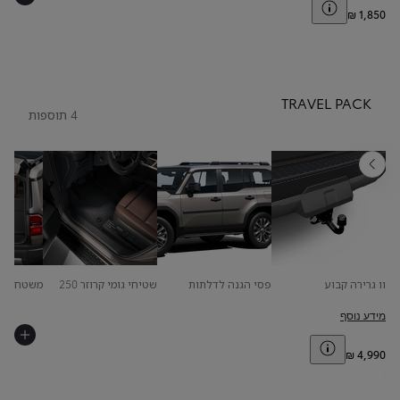
Toggle price disclaimer
TRAVEL PACK
4 תוספות
אחורה
וו גרירה קבוע
פסי הגנה לדלתות
שטיחי גומי קרוזר 250
משטח הגנ
מידע נוסף
Toggle price disclaimer