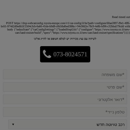
Read timed out
POST https://dxp-webcarconfig.toyota-europe.com/v1/car-config/il/he?path=configure/60ae2897-f9e1-4ff6-
bc61-974d2d0edb5f/2504c3cb-6a66-45de-b9d8-c6b58afbed38&c=94c9fd2e-78c9-4e8b-bf96-c32bba579cdd with
body {"reduxState":{"carConfigSettings":{"loadedStepUrls":{"configure":"https://www.toyota.co.il/new-
cars/land-cruiser/build","specs":"https://www.toyota.co.il/new-cars/land-cruiser/specifications"}}}}
לשיחה עם נציג מכירות יש למלא הטופס או לחייג אלינו
073-8024571