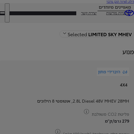
(לחיצה
דילוג לאיזור תוכן מרכזי
על
מאפיינים מיוחדים
אנטר)
DEALER NAME
סוכנויות מורשות
יצירת קשר
פת
תפ
חזרה לעמוד הדגם
Selected
LIMITED SKY MHEV
מנוע
היברידי מתון
4X4
2.8L Diesel 48V MHEV 28MH
,
אוטומטי 8 הילוכים
צריכת דלק
פליטת CO2 משולבת
279 גרם/ק"מ
צריכת דלק