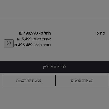
סה"כ
החל מ- ‏490,990 ₪
אגרת רישוי: ‏5,499 ₪
aimer
מחיר כולל: ‏496,489 ₪
להזמנה אונליין
השארת פרטים
נסיעת התרשמות