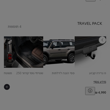
TRAVEL PACK
4 תוספות
אחורה
וו גרירה קבוע
פסי הגנה לדלתות
שטיחי גומי קרוזר 250
משטח הגנ
מידע נוסף
Toggle price disclaimer