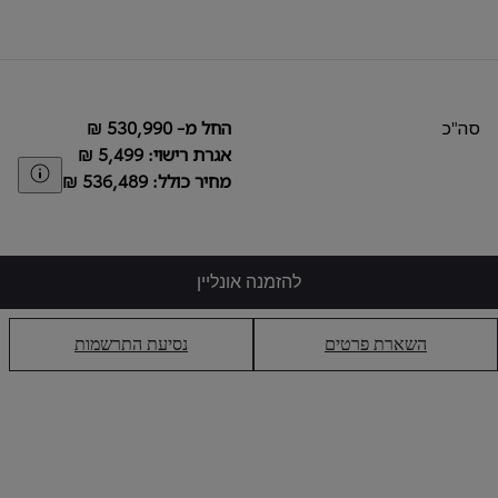
סה"כ
החל מ- ‏530,990 ‏₪
אגרת רישוי: ‏5,499 ‏₪
aimer
מחיר כולל: ‏536,489 ‏₪
להזמנה אונליין
השארת פרטים
נסיעת התרשמות