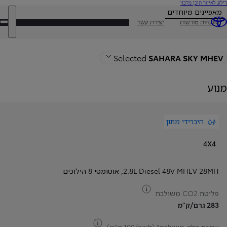
(לחיצה
דילוג לאיזור תוכן מרכזי
על
מאפיינים מיוחדים
אנטר)
DEALER NAME
סוכנויות מורשות
יצירת קשר
פת
תפ
חזרה לעמוד הדגם
Selected
SAHARA SKY MHEV
מנוע
היברידי מתון
4X4
2.8L Diesel 48V MHEV 28MH
,
אוטומטי 8 הילוכים
צריכת דלק
פליטת CO2 משולבת
283 גרם/ק"מ
צריכת דלק