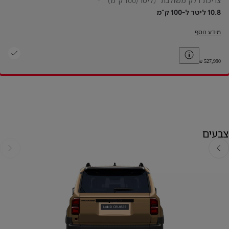
צריכת דלק משולבת* (ליטר/100 ק"מ)
10.8 ליטר ל-100 ק"מ
מידע נוסף
Toggle price disclaimer
צבעים
אחורה
קדימה