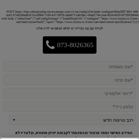
POST https://dxp-webcarconfig.toyota-europe.com/v1/car-config/il/he?path=configure/60ae2897-f9e1-4ff6-
bc61-974d2d0edb5f/52ce9960-7100-4cf7-9978-5add6711a8c9&c=00a61746-2eaf-4034-8420-f9739928840c
with body {"reduxState":{"carConfigSettings":{"loadedStepUrls":{"configure":"https://www.toyota.co.il/new-
cars/land-cruiser/build","specs":"https://www.toyota.co.il/new-cars/land-cruiser/specifications"}}}}
לשיחה עם נציג מכירות יש למלא הטופס או לחייג אלינו
073-8026365
המידע האישי נמסר מרצוני ובהסכמתי לקבוצת יוניון מוטורס, ובלעדיו לא
ניתן יהיה לקבל את השירות. ידוע לי כי השירות כפוף ל
מדיניות הפרטיות