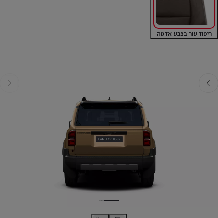
ריפוד עור בצבע אדמה
אחורה
קדימה