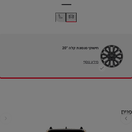
חישוקי סגסוגת קלה "20
מידע נוסף
פנים
אחורה
קדימה