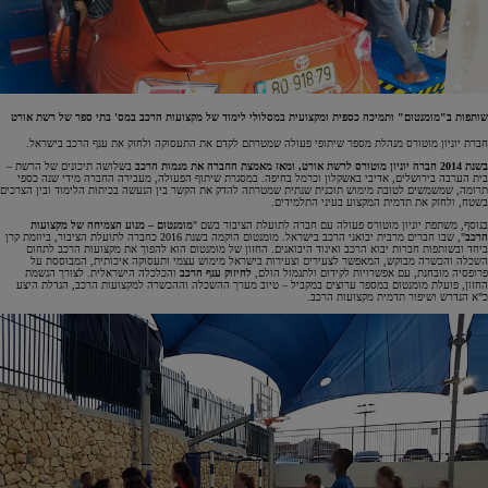
שותפות ב"מומנטום" ותמיכה כספית ומקצועית במסלולי לימוד של מקצועות הרכב במס' בתי ספר של רשת אורט
חברת יוניון מוטורס מנהלת מספר שיתופי פעולה שמטרתם לקדם את התעסוקה ולחזק את ענף הרכב בישראל.
בשנת 2014 חברה יוניון מוטורס לרשת אורט, ומאז מאמצת החברה את מגמות הרכב
בשלושה תיכונים של הרשת –
בית הערבה בירושלים, אדיבי באשקלון וכרמל בחיפה. במסגרת שיתוף הפעולה, מעבירה החברה מידי שנה כספי
תרומה, שמשמשים לטובת מימוש תוכנית שנתית שמטרתה להדק את הקשר בין הנעשה בכיתות הלימוד ובין הצרכים
בשטח, ולחזק את תדמית המקצוע בעיני התלמידים.
בנוסף, משתפת יוניון מוטורס פעולה עם חברה לתועלת הציבור בשם "
מומנטום – מנוע הצמיחה של מקצועות
הרכב
", שבו חברים מרבית יבואני הרכב בישראל.
מומנטום הוקמה בשנת 2016 כחברה לתועלת הציבור, ביוזמת קרן
ביחד ובשותפות חברות יבוא הרכב ואיגוד היבואנים. החזון של מומנטום הוא להפוך את מקצועות הרכב לתחום
השכלה והכשרה מבוקש, המאפשר לצעירים וצעירות בישראל מימוש עצמי ותעסוקה איכותית, המבוססת על
פרופסיה מובחנת, עם אפשרויות לקידום ולתגמול הולם,
לחיזוק ענף הרכב
והכלכלה הישראלית. לצורך הגשמת
החזון, פועלת מומנטום במספר ערוצים במקביל – טיוב מערך ההשכלה וההכשרה למקצועות הרכב, הגדלת היצע
כ"א הנדרש ושיפור תדמית מקצועות הרכב.