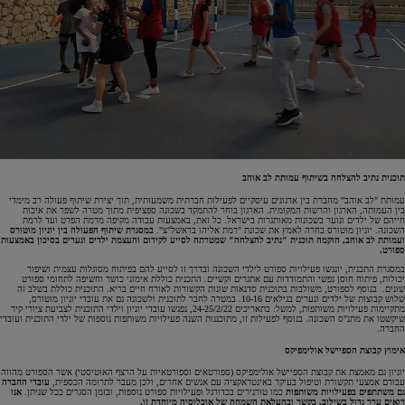
תוכנית נתיב להצלחה בשיתוף עמותת לב אוהב
עמותת "לב אוהב" מחברת בין ארגונים עיסקיים לפעילות חברתית משמעותית, תוך יצירת שיתוף פעולה רב מימדי
בין העמותה, הארגון והרשות המקומית. הארגון בוחר להתמקד בשכונה ספציפית מתוך מטרה לשפר את איכות
חייהם של ילדים ונוער בשכונות מאותגרות בישראל. כל זאת, באמצעות עבודה מקיפה מרמת הפרט ועד לרמת
השכונה. יוניון מוטורס בחרה לאמץ את שכונת "רמת אליהו בראשל"צ".
במסגרת שיתוף הפעולה בין יוניון מוטורס
ועמותת לב אוהב, הוקמה תוכנית "נתיב להצלחה" שמטרתה לסייע לקידום והעצמת ילדים ונערים בסיכון באמצעות
ספורט.
במסגרת התכנית, יונגשו פעילויות ספורט לילדי השכונה ובדרך זו לסייע להם בפיתוח מסוגלות עצמית ושיפור
יכולות, פיתוח חוסן נפשי והתמודדות עם אתגרים וקשיים. התכנית כוללת אימוני כושר וחשיפה לתחומי ספורט
שונים. בנוסף לספורט, משולבות בתוכנית סדנאות שונות הקשורות לאורח חיים בריא. התוכנית כוללת בשלב זה
שלוש קבוצות של ילדים ונערים בגילאים 10-16. במטרה לחבר לתוכנית ולשכונה גם את עובדי יוניון מוטורס,
מתקיימות פעילויות משותפות, למשל: בתאריכים 24-25/2/22, נפגשו עובדי יוניון וילדי התוכנית לצביעת ציורי קיר
שיקשטו את מתנ"ס השכונה. בנוסף לפעילות זו, מתוכננות השנה פעילויות משותפות נוספות של ילדי התוכנית ועובדי
החברה.
אימוץ קבוצת הספיישל אולימפיקס
יוניון גם מאמצת את קבוצת הספיישל אולימפיקס (ספורטאים וספורטאיות על הרצף האוטיסטי) אשר הספורט מהווה
עבורם אמצעי תקשורת וטיפול בעיקר באינטראקציה עם אנשים אחרים, ולכן מעבר לתרומה הכספית,
עובדי החברה
גם משתתפים בפעילויות משותפות
כמו טורנירים בכדורגל ופעילויות ספורט נוספות, ובזמן הסגרים ככל שניתן.
אנו
רואים ערך גדול בשילוב, בקשר ובהעלאת השמחה של אוכלוסיה מיוחדת זו.