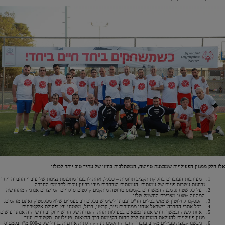
אלו חלק ממגוון הפעילויות שמבצעת טויוטה, המשתלבות בחזון של עתיד טוב יותר לכולנו
מעורבות העובדים בחלוקת תקציב תרומות – ככלל, אחת לרבעון מתכנסת נציגות של עובדי החברה ויחד
נבחנות עשרות פניות של עמותות. העמותות הנבחרות מידי רבעון זוכות לתרומת החברה.
על כל שטח גג מבנה המשרדים בקמפוס טויוטה מותקנים קולטים סולריים המייצרים אנרגיה מתחדשת
המהווה 100% מצריכת החשמל שלנו.
הפסקנו לחלוטין שימוש בכלים חד"פ ועברנו לשימוש בכלים רב פעמיים שלא מפלסטיק ואינם מזהמים.
בכל אתרי החברה בישראל אנחנו ממחזרים נייר, קרטון, ברזל, משטחי עץ ופסולת אלקטרונית.
אחת לשנה ובמשך חודש אנחנו נמצאים בפעילות תחת ההגדרה של חודש ירוק ובחודש הזה אנחנו עושים
מגוון פעילויות להעלאת המודעות לכל תחום הקיימות דרך הרצאות, פעילויות, תקשורים ועוד
גיבשנו קבוצת פעילים מקרב עובדי החברה והקמנו גינה קהילתית אורגנית בגודל של כ-600 מ"ר בקמפוס