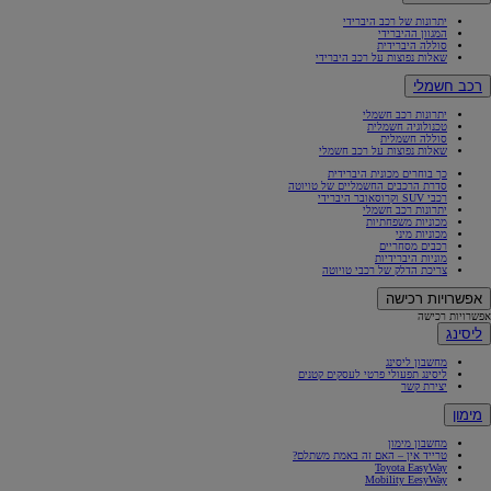
יתרונות של רכב היברידי
המגוון ההיברידי
סוללה היברידית
שאלות נפוצות על רכב היברידי
רכב חשמלי
יתרונות רכב חשמלי
טכנולוגיה חשמלית
סוללה חשמלית
שאלות נפוצות על רכב חשמלי
כך בוחרים מכונית היברידית
סדרת הרכבים החשמליים של טויוטה
רכבי SUV וקרוסאובר היברידי
יתרונות רכב חשמלי
מכוניות משפחתיות
מכוניות מיני
רכבים מסחריים
מוניות היברידיות
צריכת הדלק של רכבי טויוטה
אפשרויות רכישה
אפשרויות רכישה
ליסינג
מחשבון ליסינג
ליסינג תפעולי פרטי לעסקים קטנים
יצירת קשר
מימון
מחשבון מימון
טרייד אין – האם זה באמת משתלם?
Toyota EasyWay
Mobility EesyWay