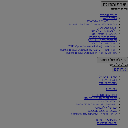
שירות ותחזוקה
שירות ותחזוקה
שירות ואחריות
טויוטה 24/7
שירותי TOYOTA RELAX
תכנית אחריות לסוללה היברידית וחשמלית
TOYOTA PETS
חלפים מקוריים לטויוטה
אפליקציית My Toyota
מדריכים וסרטוני הדרכה
קריאת שירות (RECALL)
הסדר פשרה דשבורדים
הסדר פשרה DPF
(Opens in new window)
הסדר פשרה - מושבי עור
(Opens in new window)
אחריות כריות אוויר
(Opens in new window)
העולם של טויוטה
העולם של טויוטה
אודותינו
טויוטה בישראל
תהליך הייצור
מערכות בטיחות
טכנולוגיה
LET'S GO BEYOND
צריכת הדלק של דגמי טויוטה
חדשות ועדכונים
השותפות האולימפית והפראולימפית
ספיישל אולימפיקס
ISRAEL EARTH PRIZE
קריירה בטויוטה
(Opens in new window)
TOYOTA SHARE
לרישום לעדכונים