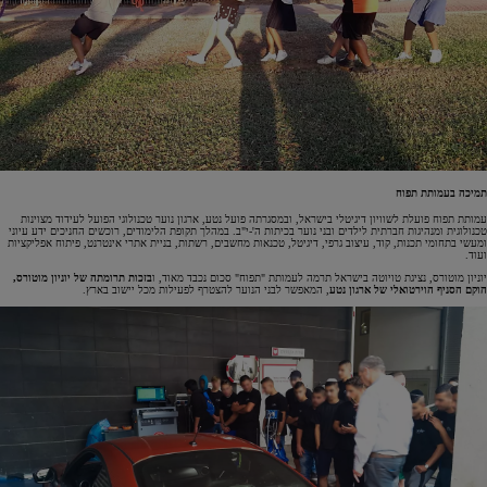
תמיכה בעמותת תפוח
עמותת תפוח פועלת לשוויון דיגיטלי בישראל, ובמסגרתה פועל נטע, ארגון נוער טכנולוגי הפועל לעידוד מצוינות
טכנולוגית ומנהיגות חברתית לילדים ובני נוער בכיתות ה'-י"ב. במהלך תקופת הלימודים, רוכשים החניכים ידע עיוני
ומעשי בתחומי תכנות, קוד, עיצוב גרפי, דיגיטל, טכנאות מחשבים, רשתות, בניית אתרי אינטרנט, פיתוח אפליקציות
ועוד.
יוניון מוטורס, נציגת טויוטה בישראל תרמה לעמותת "תפוח" סכום נכבד מאוד, ו
בזכות תרומתה של יוניון מוטורס,
הוקם הסניף הוירטואלי של ארגון נטע
, המאפשר לבני הנוער להצטרף לפעילות מכל יישוב בארץ.