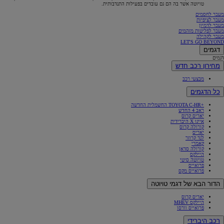
טויוטה אשר בה הם גם עובדים בפעילות התנדבותית.
מעבר לחסמים
מעבר לציפיות
מעבר לדמיון
מעבר לפליטות מזהמים
מעבר לקהילה
LET'S GO BEYOND
דגמים
דגמים
מחירון רכב חדש
מבצעי רכב
כל הדגמים
+TOYOTA C-HR החשמלית החדשה
ראב 4 החדש
יאריס קרוס
אייגו X היברידית
קורולה קרוס
יאריס
לנד קרוזר
קאמרי
קורולה סדאן
היילקס
טויוטה סיטי
פרואייס
פרואייס מקס
הדור הבא של דגמי טויוטה
יאריס קרוס
היילקס MHEV
פרואייס וורסו
רכב היברידי