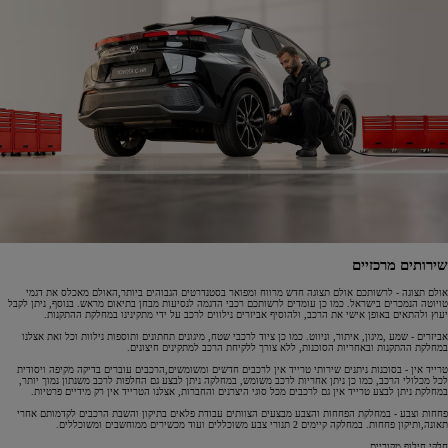
שירותים מרכזיים
אולם תצוגה - לרשותכם אולם תצוגה חדש מרווח ומפואר בסטנדרטים הגבוהים ביותר,האולם מאכלס את דגמי
טויוטה הנמכרים בישראל. כמו כן עומדים לרשותכם רכבי הדגמה לנסיעות מבחן בתיאום מראש. בנוסף, ניתן לקבל
יעוץ ולהתאים באופן אישי את הרכב, ולהוסיף אביזרים נילווים לרכב על ידי מתקינינו במחלקת ההתקנות.
אביזרים - שמע ,מיגון, איתור, וניווט. כמו כן ציוד לרכבי שטח, מיגונים תחתונים ותוספות נילוות וכל זאת אצלנו
במחלקת ההתקנות ובאחריות הסוכנות, ללא צורך ללקיחת הרכב למתקינים חיצונים.
טרייד אין - בסוכנות ניתנים שירותי טרייד אין לרכבים חדשים ומשומשים,הרכבים עוברים בדיקה מקיפה ויסודית
לכל מכלולי הרכב, כמו כן ניתן אחריות לרכב משומש, במחלקה ניתן לבצע גם החלפות לרכב משנתון נמוך יותר,
במחלקת ניתן לבצע טרייד אין גם לרכבים מכל סוגי היצרנים והחברות, אצלנו הטרייד אין רק מידיים פרטיות.
פחחות וצבע - במחלקת הפחחות והצבע מבצעים הצוותים עבודת פלאים בתיקון והשבת הרכבים לקדמותם אחרי
תאונה,ותיקון פחחות. במחלקה קיימים 2 תנורי צבע משוכללים ועוד מכשירים ממוחשבים ומשוכללים.
חלקי חילוף מקוריים