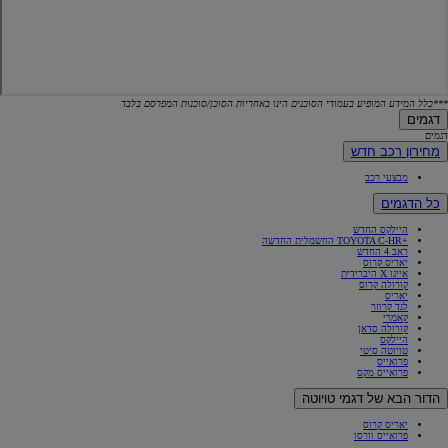
***כלל המידע המופיע בעמודי הסוכנים הינו באחריות הסוכן/סוכנות המפרסם בלבד
דגמים
דגמים
מחירון רכב חדש
מבצעי רכב
כל הדגמים
היילקס החדש
+TOYOTA C-HR החשמלית החדשה
ראב 4 החדש
יאריס קרוס
אייגו X היברידית
קורולה קרוס
יאריס
לנד קרוזר
קאמרי
קורולה סדאן
היילקס
טויוטה סיטי
פרואייס
פרואייס מקס
הדור הבא של דגמי טויוטה
יאריס קרוס
פרואייס וורסו