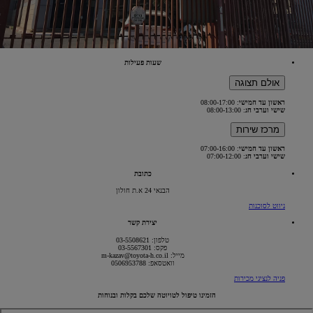
שעות פעילות
אולם תצוגה
ראשון עד חמישי
: 08:00-17:00
שישי וערבי חג
: 08:00-13:00
מרכז שירות
ראשון עד חמישי
: 07:00-16:00
שישי וערבי חג
: 07:00-12:00
כתובת
הבנאי 24 א.ת חולון
(Opens
ניווט לסוכנות
in
new
יצירת קשר
window)
טלפון: 03-5508621
פקס: 03-5567301
מייל: m-kazav@toyota-h.co.il
וואטסאפ: 0506953788
פניה לנציגי מכירות
הזמינו טיפול לטויוטה שלכם בקלות ובנוחות